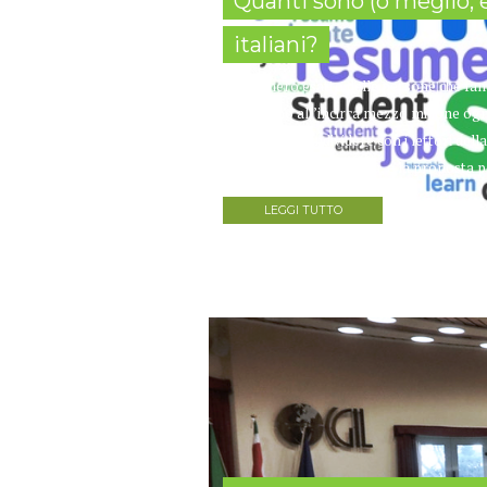
Quanti sono (o meglio, e
italiani?
Il numero esatto delle persone che fann
che siano all’incirca mezzo milione ogn
vogliamo condividere con i lettori della R
motivo dell’incertezza, e la proposta p
LEGGI TUTTO