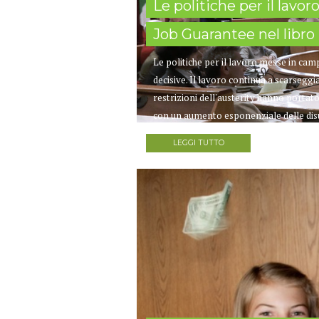
Le politiche per il lavo
Job Guarantee nel libro 
Le politiche per il lavoro messe in ca
decisive. Il lavoro continua a scarseggi
restrizioni dell'austerity hanno portat
con un aumento esponenziale delle disu
LEGGI TUTTO