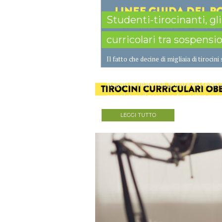
Studenti-tirocinanti, gli
curricolari tra sospens
Il fatto che decine di migliaia di tirocin
potuti partire a causa dell’emergenza 
stagisti all’inattività, privarli del redd
completare il percorso formativo previ
LEGGI TUTTO