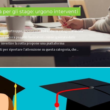
tà per gli stage: urgono interventi
do purtroppo, ancora una volta, che la categoria “ibrida”
 non ancora proprio lavoratori – viene ignorata dalla
per invertire la rotta propone una piattaforma
 per riportare l'attenzione su questa categoria, che...