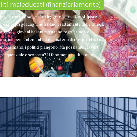
soliti maleducati (finanziariamente)
 già; che non sapessero leggere, pure. Non stupisce
tire i propri guadagni non siano esattamente delle cime. È
test PISA, i giovani italiani mostrano regolarmente
aesi, indipendentemente dalla materia di riferimento. I dati
tori biasimano, i politici piangono. Ma possiamo davvero
nsequenziale e scontata? Il fenomeno risulta tanto...