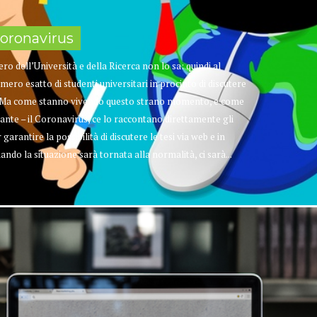
Coronavirus
tero dell’Università e della Ricerca non lo sa: quindi al
ero esatto di studenti universitari in procinto di discutere
ea. Ma come stanno vivendo questo strano momento, e come
ante – il Coronavirus, ce lo raccontano direttamente gli
garantire la possibilità di discutere le tesi via web e in
do la situazione sarà tornata alla normalità, ci sarà...