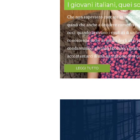
I giovani italiani, quei 
Che non sapessero contare lo sapevamo
quindi che anche a decidere come inves
così: quando arrivano i risultati di un 
conoscenze sotto la media degli altri p
condannano, i giornali titolano, i geni
accontentarci di una narrazione così co
LEGGI TUTTO