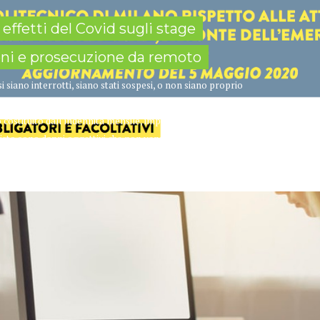
 effetti del Covid sugli stage
ioni e prosecuzione da remoto
i si siano interrotti, siano stati sospesi, o non siano proprio
Coronavirus è un problema per tutti. Costringere gli
ito costituito dall’indennità mensile, impedire loro di
sto sono danni oggettivi che non vanno sottovalutati...