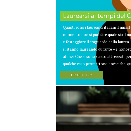
Laurearsi ai tempi del 
Quanti sono i laureandi italiani il minis
momento non si può dire quale sia il num
e festeggiare il traguardo della laur
si stanno laureando durante – e nonost
atenei. Che si sono subito attrezzati per 
qualche caso promettono anche che, quan
LEGGI TUTTO