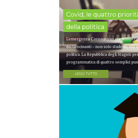
Covid, le quattro priori
della politica
L'emergenza Coronavirus sta dimostran
dei tirocinanti – non solo studenti, ma
politica. La Repubblica degli Stagisti 
programmatica di quattro semplici punti
LEGGI TUTTO