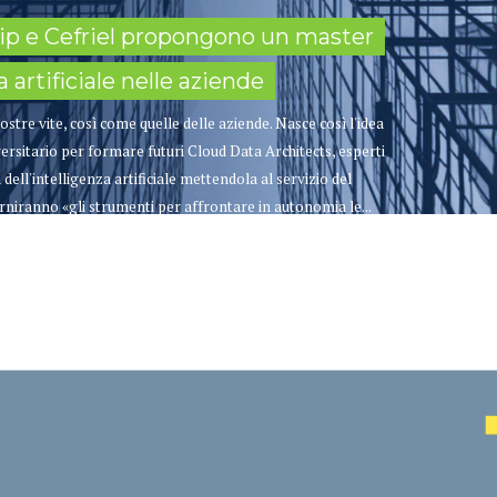
Bip e Cefriel propongono un master
a artificiale nelle aziende
nostre vite, così come quelle delle aziende. Nasce così l'idea
ersitario per formare futuri Cloud Data Architects, esperti
à dell'intelligenza artificiale mettendola al servizio del
orniranno «gli strumenti per affrontare in autonomia le...