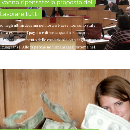
ro vanno ripensate: la proposta del
Lavorare tutti
mpo negli ultimi decenni nel nostro Paese non sono state
are, a essere mal pagato e di bassa qualità. E ancora, le
o a un peggioramento delle condizioni di vita degli europei,
guaglianze. Allora perché non ripensare il sistema nel...