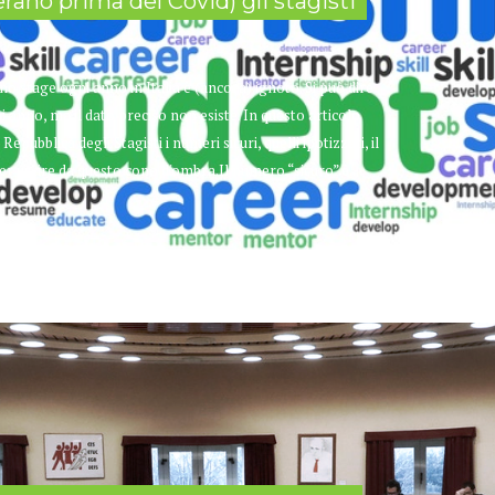
rano prima del Covid) gli stagisti
o stage ogni anno in Italia è (ancora) ignoto. Si può dire
i anno, ma il dato preciso non esiste. In questo articolo
epubblica degli Stagisti i numeri sicuri, quelli ipotizzati, il
er uscire da questo cono d'ombra.Il numero “sicuro” è...