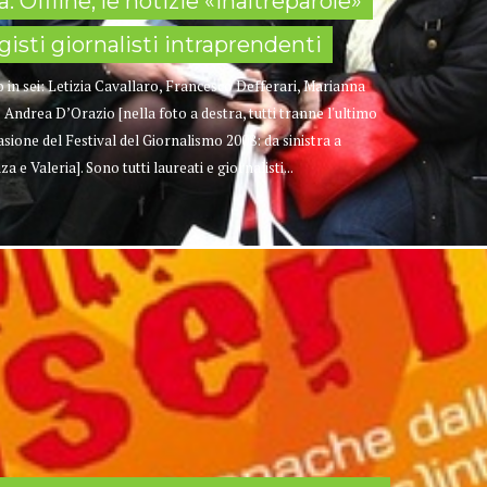
a: Offline, le notizie «inaltreparole»
gisti giornalisti intraprendenti
ono in sei: Letizia Cavallaro, Francesco Defferari, Marianna
 Andrea D’Orazio [nella foto a destra, tutti tranne l'ultimo
asione del Festival del Giornalismo 2008: da sinistra a
 e Valeria]. Sono tutti laureati e giornalisti...