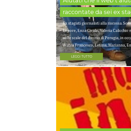
Aiutati che il web t'aiut
raccontate da sei ex sta
Ex stagisti giornalisti alla riscossa. S
Lepore, Enza Civale, Valeria Calicchio e
sulle scale del duomo di Perugia, in occ
destra Francesco, Letizia, Marianna, Enza
LEGGI TUTTO