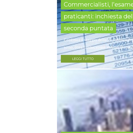
Commercialisti, l'esam
praticanti: inchiesta de
seconda puntata
Continua il viaggio della Repubblica deg
sono, cosa fanno, come vivono. Dopo gli 
LEGGI TUTTO