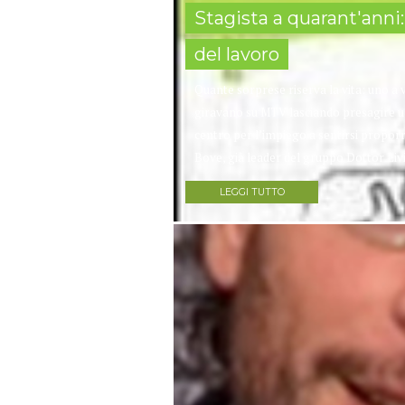
Stagista a quarant'anni:
del lavoro
Quante sorprese riserva la vita: uno a v
giravano su MTV lasciando presagire un
centro per l’impiego a sentirsi propor
Bove, già leader del gruppo Dottor Liv
LEGGI TUTTO