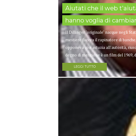
Aiutati che il web t'aiut
hanno voglia di cambi
Il Dillinger "originale" nacque negli Stat
mestiere faceva il rapinatore di banche
opponeva con astuzia all'autorità, rius
degno di menzione è un film del 1969, di
LEGGI TUTTO