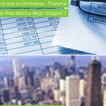
e è una scommessa - Pianeta
lla Repubblica degli Stagisti /
li Stagisti nel pianeta praticanti, per capire meglio chi
avvocati, ora è la volta dei commercialisti. La...