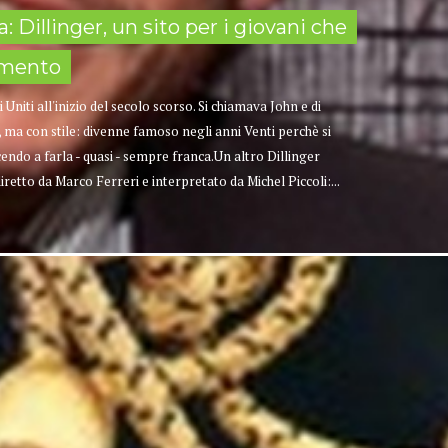
a: Dillinger, un sito per i giovani che
amento
i Uniti all'inizio del secolo scorso. Si chiamava John e di
, ma con stile: divenne famoso negli anni Venti perchè si
cendo a farla - quasi - sempre franca.Un altro Dillinger
retto da Marco Ferreri e interpretato da Michel Piccoli:...