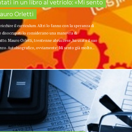
ati in un libro al vetriolo: «Mi sento
auro Orletti
icchire il curriculum. Altri lo fanno con la speranza di
e disoccupati lo considerano una manovra di
to. Mauro Orletti, trentenne abruzzese, ha usato il suo
zo. Autobiografico, ovviamente: Mi sento già molto...