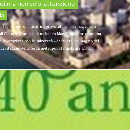
rui ma non solo: attenzione
ia
el suo stage: una cicatrice provocata da un virus, curato
 di Chicago. Vincitrice di un bando Mae-Crui – il programma
n collaborazione con le università – da febbraio a maggio del
ltura italiano della terza metropoli statunitense. Lì ha...