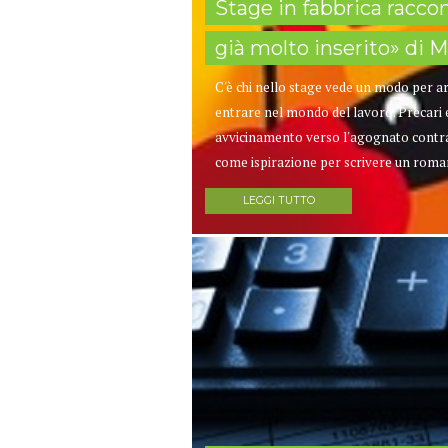
Stage in fabbrica raccont
già molto inserito» di M
C'è chi nello stage vede un modo per arr
entrare nel mondo del lavoro. Precari 
avvicinamento verso l'agognato contrat
come ispirazione per scrivere un roman
LEGGI TUTTO