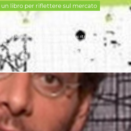
 un libro per riflettere sul mercato
ent’anni suonava in una band, a trenta i suoi videoclip
 futuro luminoso da rockstar, e a quaranta si ritrova in un
re uno stage. Accade davvero: a raccontarlo è Andrea
ingstone che attraversò il panorama musicale italiano...