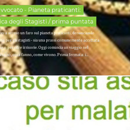
avvocato - Pianeta praticanti:
ica degli Stagisti / prima puntata
veva acceso un faro sul pianeta praticanti, denunciando
e per gli stagisti - sia una prassi comunemente accettata
e o per cifre irrisorie. Oggi comincia un viaggio nel
hi sono, cosa fanno, come vivono. Prima fermata: i...