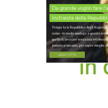
Da grande voglio fare l'
inchiesta della Repubbl
Tempo fa la Repubblica degli Stagisti a
come - in modo analogo a quanto avvien
quella di lavorare senza una retribuzion
pianeta praticanti, per capire meglio c
LEGGI TUTTO