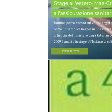
Stage all'estero, Mae-C
all'assicurazione sanitar
Romina porta ancora sul volto i segni d
come un semplice herpes in una clinica
di tirocini del ministero degli Esteri i
2009 è andata in stage all'Istituto di cu
LEGGI TUTTO