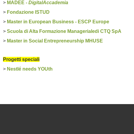
>
MADEE -
DigitalAccademia
>
Fondazione ISTUD
>
Master in European Business - ESCP Europe
>
Scuola di Alta Formazione Managerialedi CTQ SpA
>
Master in Social Entrepreneurship MHUSE
Progetti speciali
>
Nestlé needs YOUth