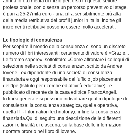
annua lorda) media di inizio percorso in questo settore
professionale, con o senza un percorso preventivo di stage,
è pari a 25-27mila euro - una cifra sensibilmente più alta
della media retributiva dei profili junior in Italia. Inoltre gli
incrementi retributivi possono essere molto accelerati.
Le tipologie di consulenza
Per scoprire il mondo della consulenza ci sono un discreto
numero di libri interessanti; certamente di valore è «Grazie...
Le faremo sapere», sottotitolo: «Come affrontare i colloqui di
selezione nelle società di consulenza», scritto da Andrea
Iovene - ex dipendente di una società di consulenza
finanziaria e oggi responsabile dell’ufficio job placement
dell’Ipe (Istituto per ricerche ed attività educative) - e
pubblicato di recente dalla casa editrice FrancoAngeli.
In linea generale si possono individuare quattro tipologie di
consulenza: la consulenza strategica, quella operativa,
quella IT - InformationTechnology,e infine la consulenza
finanziaria.Qui di seguito una descrizione delle differenti
azioni e finalità di ciascuna, sulla base delle informazioni
riportate proprio nel libro di Iovene.