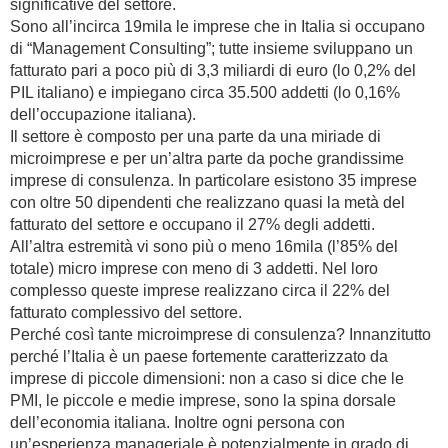
significative del settore.
Sono all’incirca 19mila le imprese che in Italia si occupano
di “Management Consulting”; tutte insieme sviluppano un
fatturato pari a poco più di 3,3 miliardi di euro (lo 0,2% del
PIL italiano) e impiegano circa 35.500 addetti (lo 0,16%
dell’occupazione italiana).
Il settore è composto per una parte da una miriade di
microimprese e per un’altra parte da poche grandissime
imprese di consulenza. In particolare esistono 35 imprese
con oltre 50 dipendenti che realizzano quasi la metà del
fatturato del settore e occupano il 27% degli addetti.
All’altra estremità vi sono più o meno 16mila (l’85% del
totale) micro imprese con meno di 3 addetti. Nel loro
complesso queste imprese realizzano circa il 22% del
fatturato complessivo del settore.
Perché così tante microimprese di consulenza? Innanzitutto
perché l’Italia è un paese fortemente caratterizzato da
imprese di piccole dimensioni: non a caso si dice che le
PMI, le piccole e medie imprese, sono la spina dorsale
dell’economia italiana. Inoltre ogni persona con
un’esperienza manageriale è potenzialmente in grado di