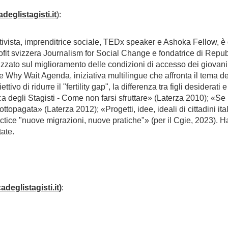
deglistagisti.it
)
:
attivista, imprenditrice sociale, TEDx speaker e Ashoka Fellow, è d
rofit svizzera Journalism for Social Change e fondatrice di Repu
izzato sul miglioramento delle condizioni di accesso dei giovani
he Why Wait Agenda, iniziativa multilingue che affronta il tema de
ettivo di ridurre il "fertility gap", la differenza tra figli desiderati e 
 degli Stagisti - Come non farsi sfruttare» (Laterza 2010); «Se
ottopagata» (Laterza 2012); «Progetti, idee, ideali di cittadini it
practice "nuove migrazioni, nuove pratiche"» (per il Cgie, 2023). H
tate.
adeglistagisti.it
)
: