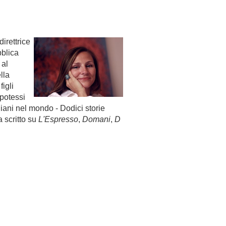
irettrice
bblica
 al
lla
figli
 potessi
aliani nel mondo - Dodici storie
a scritto su
L'Espresso
,
Domani
,
D