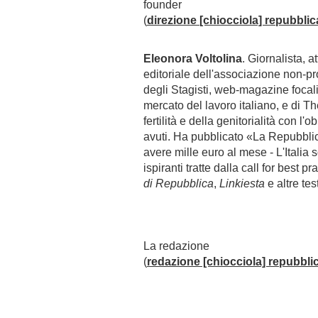
founder
(
direzione
[chiocciola] repubblica
Eleonora Voltolina
. Giornalista, 
editoriale dell'associazione non-p
degli Stagisti, web-magazine focal
mercato del lavoro italiano, e di T
fertilità e della genitorialità con l'obi
avuti. Ha pubblicato «La Repubblica
avere mille euro al mese - L'Italia s
ispiranti tratte dalla call for best 
di Repubblica
,
Linkiesta
e altre tes
La redazione
(
redazione
[chiocciola] repubblic