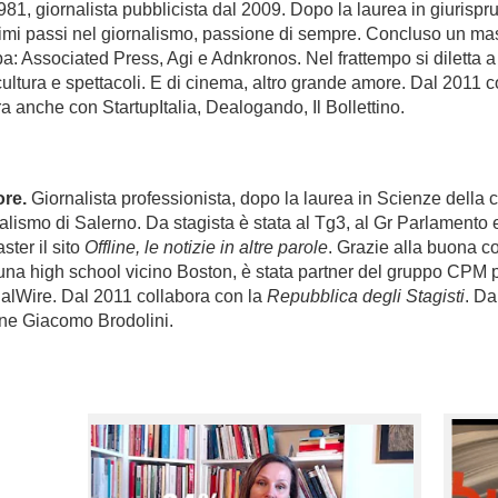
81, giornalista pubblicista dal 2009. Dopo la laurea in giurisp
imi passi nel giornalismo, passione di sempre. Concluso un ma
a: Associated Press, Agi e Adnkronos. Nel frattempo si diletta a
 cultura e spettacoli. E di cinema, altro grande amore. Dal 2011 c
ra anche con StartupItalia, Dealogando, Il Bollettino.
ore.
Giornalista professionista, dopo la laurea in Scienze della
alismo di Salerno. Da stagista è stata al Tg3, al Gr Parlamento 
ter il sito
Offline, le notizie in altre parole
. Grazie alla buona c
una high school vicino Boston, è stata partner del gruppo CPM p
icialWire. Dal 2011 collabora con la
Repubblica degli Stagisti
. Da
ne Giacomo Brodolini.