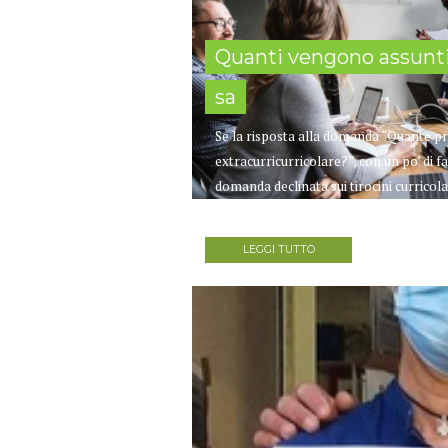
Quanti vengono assunti
sa
Se la risposta alla domanda “Quante pro
extracurricurricolare?”, con un po’ di 
domanda declinata sui tirocini curricola
quelli che vengono svolti durante un pe
LEGGI TUTTO