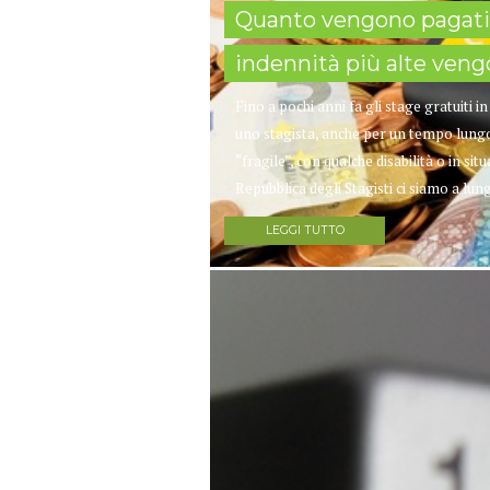
Quanto vengono pagati g
indennità più alte veng
Fino a pochi anni fa gli stage gratuiti 
uno stagista, anche per un tempo lungo 
“fragile”, con qualche disabilità o in sit
Repubblica degli Stagisti ci siamo a lun
LEGGI TUTTO