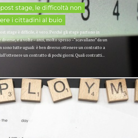
post stage, le difficoltà non
re i cittadini al buio
t stage è difficile, è vero. Perché gli stage partono in
iverse, e a volte – anzi, molto spesso –“scavallano” da un
on sono tutte uguali: è ben diverso ottenere un contratto a
’ottenere un contratto di pochi giorni. Quali contratti...