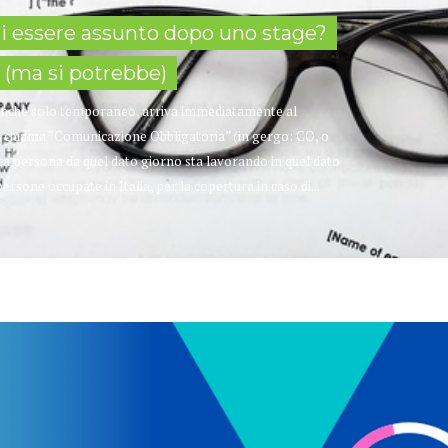
di essere assunto dopo uno stage?
a (ma si potrebbe)
 anche solo temporaneo, arriva immediatamente al
si chiama “Comunicazione Obbligatoria” (in gergo: CO, o
ata persona da quel dato giorno sta lavorando in quel dato
rsone occupate in Italia, per la copertura in caso di...