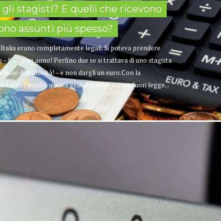
li stagisti? E quelli che ricevono
ono assunti più spesso?
in Italia erano completamente legali. Si poteva prendere
– fino a un anno! Perfino due se si trattava di uno stagista
uazione di difficoltà! – e non dargli un euro.Con la
go battuti perché questa gratuità fosse messa fuori legge...