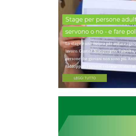
Stage per persone adulte
servono o no - e fare p
Lo stage è una misura per aiutare i gi
lavoro. Giusto? Non proprio. Talvolta, 
persone che giovani non sono più. Anzi
raddoppiati i tirocini extracurricolari at
LEGGI TUTTO