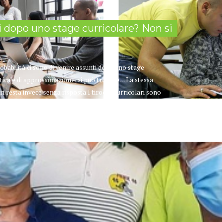
 dopo uno stage curricolare? Non si
babilità ci sono di venire assunti dopo uno stage
fatica e di approssimazione, si può trovare… La stessa
ri resta invece senza risposta.I tirocini curricolari sono
rcorso formalmente riconosciuto di istruzione e...