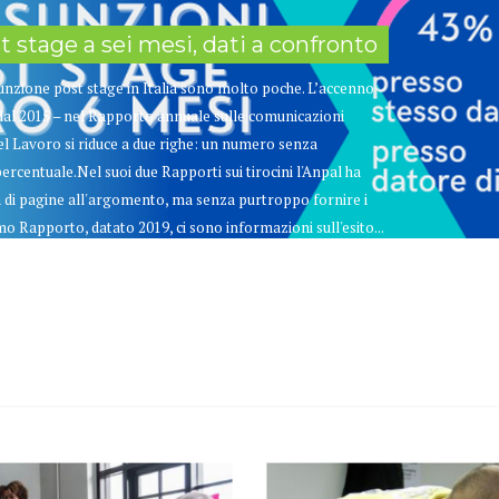
t stage a sei mesi, dati a confronto
sunzione post stage in Italia sono molto poche. L’accenno
dal 2015 – nel Rapporto annuale sulle comunicazioni
el Lavoro si riduce a due righe: un numero senza
entuale.Nel suoi due Rapporti sui tirocini l'Anpal ha
 di pagine all'argomento, ma senza purtroppo fornire i
o Rapporto, datato 2019, ci sono informazioni sull'esito...