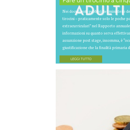
Fare un tirocinio a cinq
Nei documenti pubblici del ministero d
tirocini – praticamente solo le poche pa
extracurriculari” nel Rapporto annuale 
informazioni su quanto serva effettiva
assunzione post stage, insomma, è “occu
giustificazione che la finalità primaria 
LEGGI TUTTO