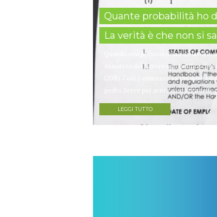
Quante probabilità ho 
La verità è che non si s
Quando una persona inizia un lavoro,
ministero del Lavoro una notifica che 
COB). Così il ministero sa che quella d
posto. Serve per avere contezza delle pe
LEGGI TUTTO