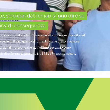
, solo con dati chiari si può dire se
olicy di conseguenza
ovani a completare la formazione ed entrare nel mondo del
specie in Italia, questo strumento viene usato anche su
, i dati dimostrano che nell’ultimo decennio sono
tivati a favore di persone tra i 35 e i 54 anni, e sono...