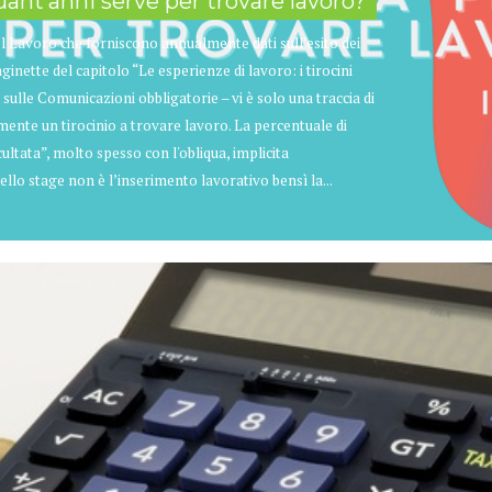
uant’anni serve per trovare lavoro?
el Lavoro che forniscono annualmente dati sull’esito dei
ginette del capitolo “Le esperienze di lavoro: i tirocini
sulle Comunicazioni obbligatorie – vi è solo una traccia di
mente un tirocinio a trovare lavoro. La percentuale di
ltata”, molto spesso con l'obliqua, implicita
dello stage non è l’inserimento lavorativo bensì la...