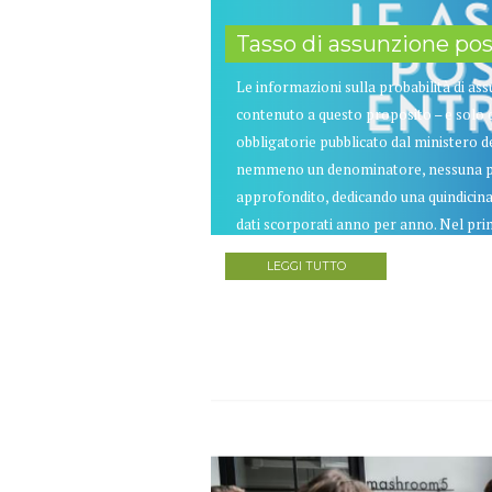
Tasso di assunzione pos
Le informazioni sulla probabilità di as
contenuto a questo proposito – e solo 
obbligatorie pubblicato dal ministero d
nemmeno un denominatore, nessuna perc
approfondito, dedicando una quindicina
dati scorporati anno per anno. Nel prim
LEGGI TUTTO