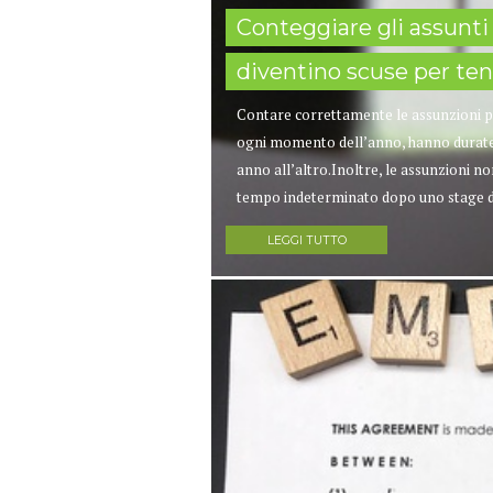
Conteggiare gli assunti 
diventino scuse per tene
Contare correttamente le assunzioni pos
ogni momento dell’anno, hanno durate d
anno all’altro.Inoltre, le assunzioni n
tempo indeterminato dopo uno stage dall
LEGGI TUTTO