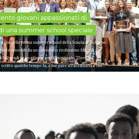
ento giovani appassionati di
i di una summer school speciale
mersa nella prima summer school della Scuola di Politiche.
ico e assorbiti da un calendario ricchissimo fatto di
ca a 360 gradi su un grande tema principale, “Dove vai
scritto qualche tempo fa, a me pare straordinaria e che...