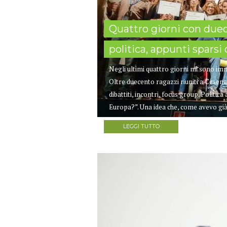
Quattro giorni con duec
politica, appunti spars
Negli ultimi quattro giorni mi sono im
Oltre duecento ragazzi riuniti a Cesenat
dibattiti, incontri, focus group. Politi
Europa?”. Una idea che, come avevo già 
LEGGI TUTTO