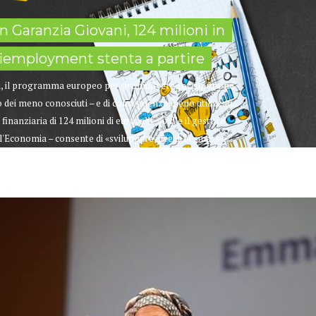
n Garanzia Giovani, 124 milioni in
lfiemployment stenta a partire
vani, il programma europeo per promuovere l'occupazione
 dei meno conosciuti – e di conseguenza meno utilizzati.
inanziaria di 124 milioni di euro, alle spalle il gestore
ll'Economia – consente di «sviluppare idee di business e...