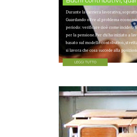
Buchi contributivi, qua
Durante la carriera lavorativa, soprattut
Guardando oltre al problema economico 
periodo: verificare cioè come incideran
per la pensione.Per chi ha iniziato a la
basato sul modello contributivo, stret
si lavora che cosa succede alla posizione
LEGGI TUTTO