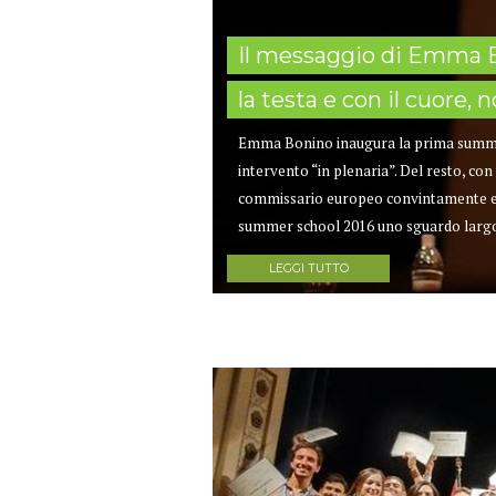
Il messaggio di Emma Bo
la testa e con il cuore, 
Emma Bonino inaugura la prima summer s
intervento “in plenaria”. Del resto, co
commissario europeo convintamente euro
summer school 2016 uno sguardo largo 
LEGGI TUTTO