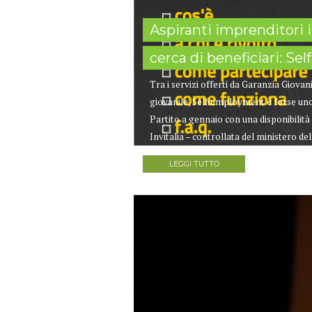
Aspiranti imprenditori i
cerca di beneficiari: Se
Tra i servizi offerti da Garanzia Gio
giovanile, Selfiemployment è forse uno
Partito a gennaio con una disponibilità f
Invitalia – controllata del ministero de
LEGGI TUTTO