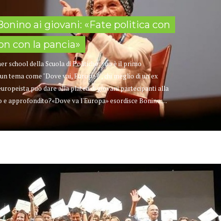
nino ai giovani: «Fate politica con
non con la pancia»
chool della Scuola di Politiche: suo è il primo
n un tema come "Dove vai, Europa?", chi meglio di un ex
peista può dare alla platea di giovani partecipanti alla
e approfondito?«Dove va l'Europa» esordisce Bonino:...