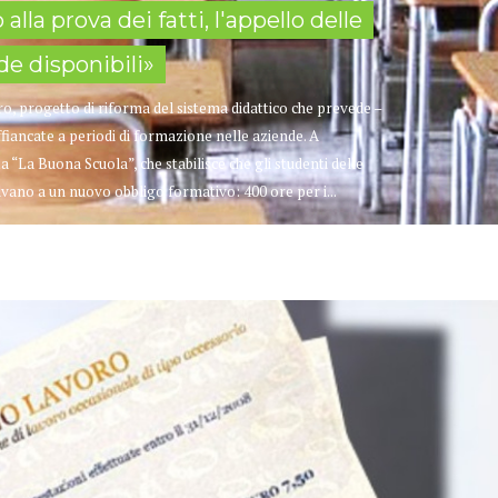
alla prova dei fatti, l'appello delle
e disponibili»
ro, progetto di riforma del sistema didattico che prevede –
affiancate a periodi di formazione nelle aziende. A
 “La Buona Scuola”, che stabilisce che gli studenti delle
lvano a un nuovo obbligo formativo: 400 ore per i...