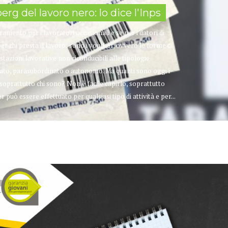
rg del lavoro nero: lo dice l'Inps
amento per i lavoratori occasionali e se per i datori di
r chi presta il lavoro: sono i voucher, ovvero le forme di
tazioni lavorative non riconducibili alle tipologie
inato, parasubordinato o autonomo. Ma quanti sono oggi i
soprattutto chi sono? Non è facile capirlo, soprattutto
uò essere effettuato per qualsiasi tipo di attività e per...