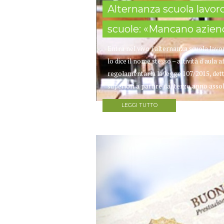
Alternanza scuola lavoro 
scuole: «Mancano aziend
Entra nel vivo l'alternanza scuola lavo
lo dice il nome stesso – attività d'aula 
regolamentarla la legge 107/2015, detta
superiori a partire dal terzo anno asso
LEGGI TUTTO