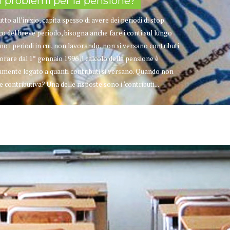
li problemi per la pensione?
to all’inizio, capita spesso di avere dei periodi di stop.
del breve periodo, bisogna anche fare i conti sul lungo
no i periodi in cui, non lavorando, non si versano contributi
vorare dal 1° gennaio 1996 il calcolo della pensione è
tamente legato a quanti contributi si versano. Quando non
 contributiva? Una delle risposte sono i ‘contributi...