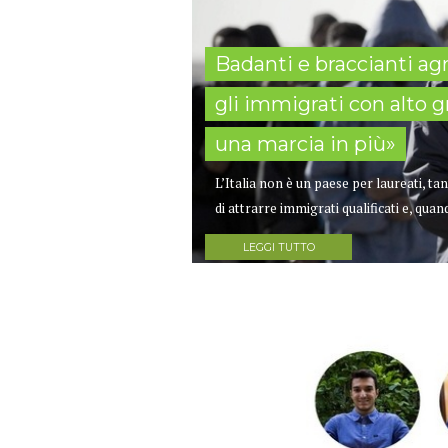
Badanti e braccianti agric
gli immigrati con alto 
una marcia in più»
L’Italia non è un paese per laureati, ta
di attrarre immigrati qualificati e, quand
LEGGI TUTTO