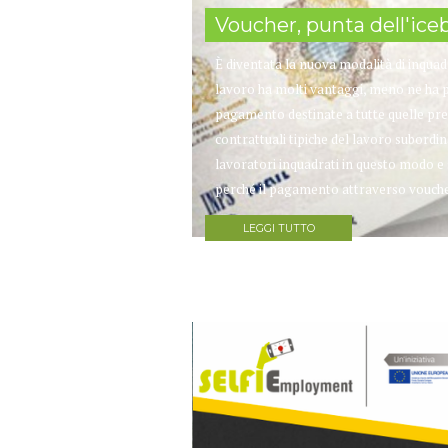
Voucher, punta dell'icebe
È diventata la nuova modalità di inquadr
lavoro ha molti vantaggi, meno ne ha pe
pagamento destinate a tutte quelle pres
contrattuali tipiche del lavoro subord
lavoratori inquadrati in questo modo e 
perché il pagamento attraverso voucher p
LEGGI TUTTO