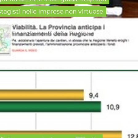
stagisti nelle imprese non virtuose
to degli stagisti arriva dalla Provincia di Padova dove
ini è aumentato del 43%: la Repubblica degli Stagisti è in
ici punti per promuovere «un tirocinio di qualità» che è
novembre e che verrà presentato ufficialmente domani...