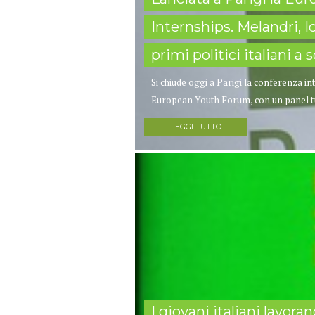
Internships. Melandri, I
primi politici italiani a 
Si chiude oggi a Parigi la conferenza i
European Youth Forum, con un panel tutt
LEGGI TUTTO
I giovani italiani lavora