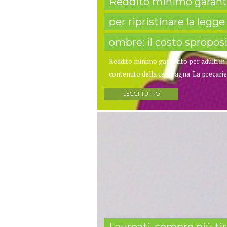
Reddito minimo garantito
per ripristinare la legg
ombre: il costo sproposi
Reddito minimo garantito per adulti in d
contenuto della campagna 'La precarietà 
LEGGI TUTTO
Laureati, sempre più tiro