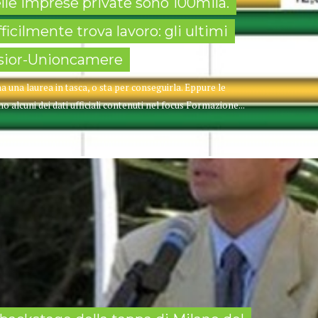
nelle imprese private sono 100mila.
ficilmente trova lavoro: gli ultimi
elsior-Unioncamere
o ha una laurea in tasca, o sta per conseguirla. Eppure le
alcuni dei dati ufficiali contenuti nel focus Formazione...