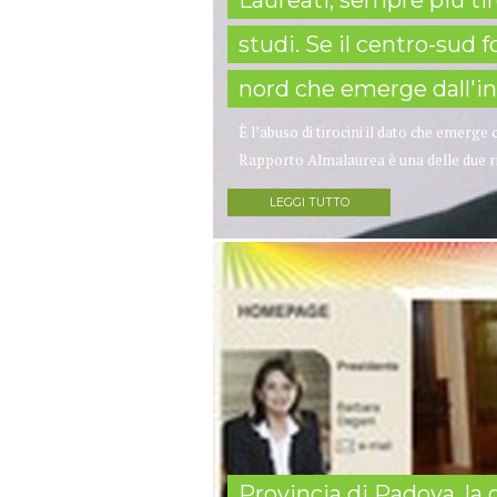
studi. Se il centro-sud 
nord che emerge dall'in
È l’abuso di tirocini il dato che emerge
Rapporto Almalaurea è una delle due rile
LEGGI TUTTO
Provincia di Padova, la 