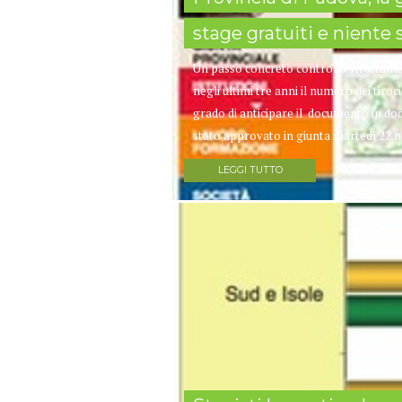
stage gratuiti e niente 
Un passo concreto contro lo sfruttamen
negli ultimi tre anni il numero dei tiroc
grado di anticipare il documento in dod
stato approvato in giunta martedì 22 
LEGGI TUTTO