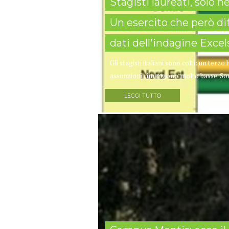
Stagisti laureati, solo 
Un esercito che però dif
dati dell'indagine Exc
Gli stagisti italiani sono colti: un terz
assunzioni rimangono molto basse. Sono 
LEGGI TUTTO