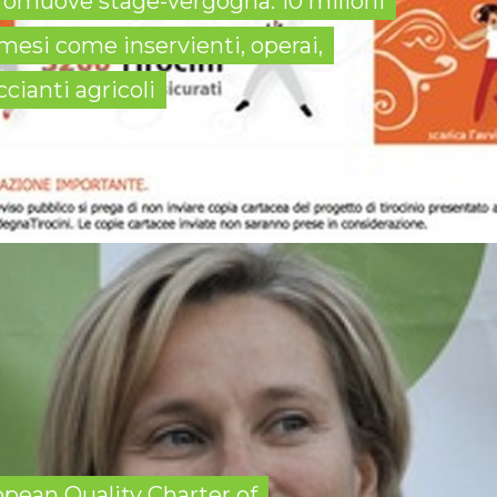
omuove stage-vergogna: 10 milioni
6 mesi come inservienti, operai,
ccianti agricoli
omuovano e finanzino tirocini. A torto o a ragione, sono
er la formazione, ma anche per l'inserimento lavorativo...
opean Quality Charter of