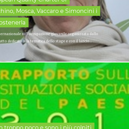
chino, Mosca, Vaccaro e Simoncini i
sostenerla
nternazionale sull'occupazione giovanile organizzata dallo
o dedicato alla tematica dello stage e con il lancio...
no troppo poco e sono i più colpiti