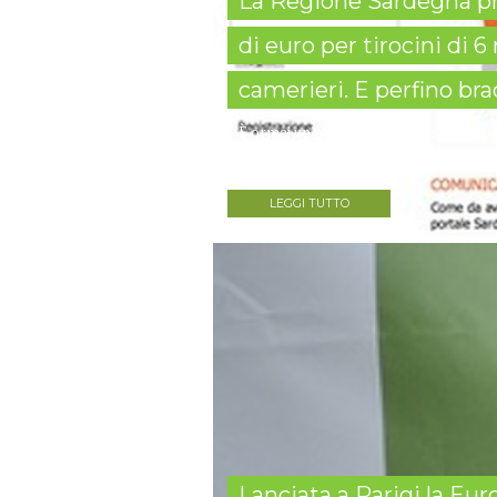
La Regione Sardegna pr
di euro per tirocini di 
camerieri. E perfino bra
È ormai un'abitudine che le Regioni pr
considerati buoni strumenti non solo p
LEGGI TUTTO
Lanciata a Parigi la Eur