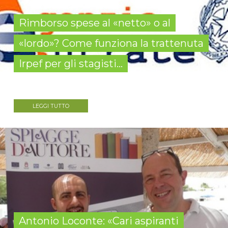
Rimborso spese al «netto» o al
«lordo»? Come funziona la trattenuta
Irpef per gli stagisti...
LEGGI TUTTO
Antonio Loconte: «Cari aspiranti