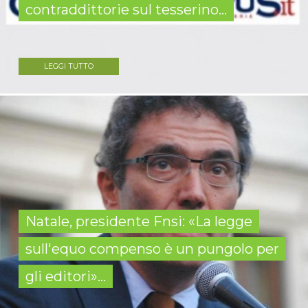
contraddittorie sul tesserino...
LEGGI TUTTO
Natale, presidente Fnsi: «La legge
sull'equo compenso è un pungolo per
gli editori»...