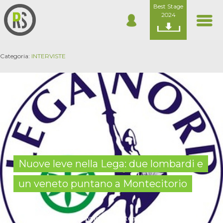
Best Stage
2024
Categoria:
INTERVISTE
Nuove leve nella Lega: due lombardi e
un veneto puntano a Montecitorio
Il voto delle politiche si avvicina e si intensifica la campagna