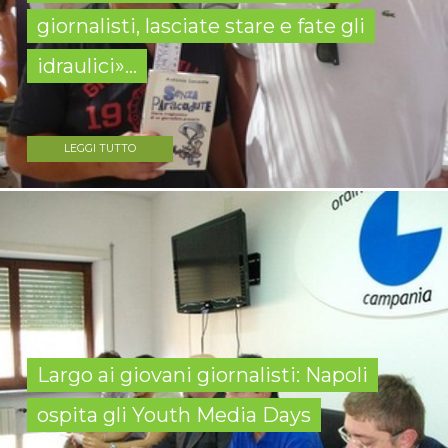
giornalisti, lasciate stare e fate gli
idraulici»...
LEGGI TUTTO
Largo ai giovani giornalisti: Napoli
ospita gli Youth Media Days