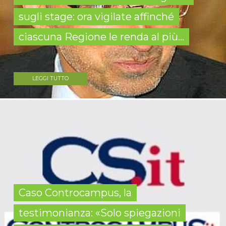
sugli stage: ora vigilate affinché
ciascuna Regione le renda al più...
LEGGI TUTTO
Caso Controcampus, la
testimonianza: «Solo spiegazioni