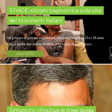
STrAGE, sitcom tragicomica sulla vita
dei tirocinanti italiani
Un gruppo di giovani napoletani, età compresa tra i 23 e i 28 anni.
Una, o anche due lauree in tasca, e la voglia di raccontare...
LEGGI TUTTO
Simoncini: «Positive le linee guida