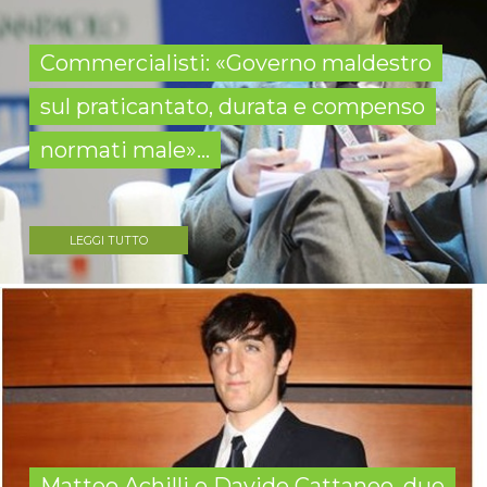
Commercialisti: «Governo maldestro
sul praticantato, durata e compenso
normati male»...
LEGGI TUTTO
Matteo Achilli e Davide Cattaneo, due