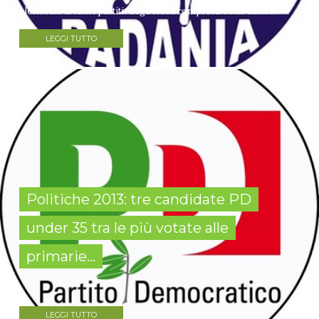
elettorale di tutti i partiti: Lega Nord compresa. Sono tanti i...
LEGGI TUTTO
Politiche 2013: tre candidate PD
under 35 tra le più votate alle
primarie...
LEGGI TUTTO