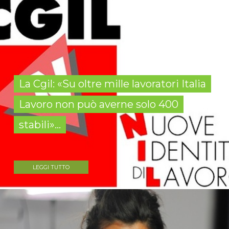
La Cgil: «Su oltre mille lavoratori Italia
Lavoro non può averne solo 400
stabili»...
LEGGI TUTTO