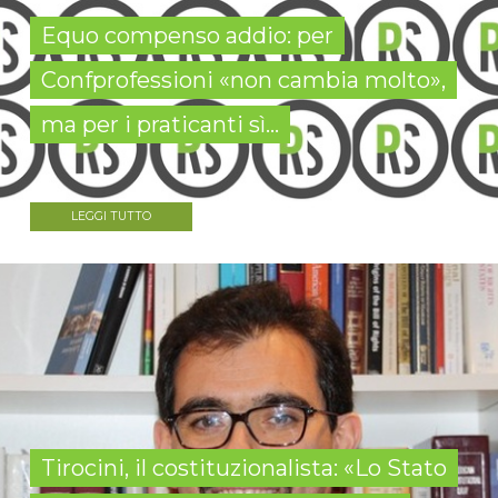
Equo compenso addio: per
Confprofessioni «non cambia molto»,
ma per i praticanti sì...
LEGGI TUTTO
Tirocini, il costituzionalista: «Lo Stato