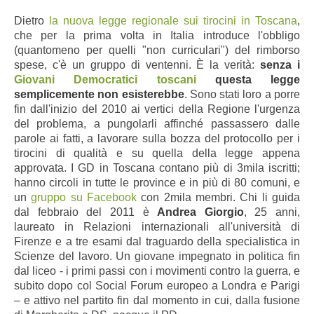
Dietro
la nuova legge regionale sui tirocini in Toscana
,
che per la prima volta in Italia introduce l'obbligo
(quantomeno per quelli "non curriculari") del rimborso
spese, c'è un gruppo di ventenni. È la verità:
senza i
Giovani Democratici toscani
questa legge
semplicemente non esisterebbe
. Sono stati loro a porre
fin dall'inizio del 2010 ai vertici della Regione l'urgenza
del problema, a pungolarli affinché passassero dalle
parole ai fatti, a lavorare sulla bozza del protocollo per i
tirocini di qualità e su quella della legge appena
approvata. I GD in Toscana contano più di 3mila iscritti;
hanno circoli in tutte le province e in più di 80 comuni, e
un
gruppo su Facebook
con 2mila membri. Chi li guida
dal febbraio del 2011 è
Andrea Giorgio
, 25 anni,
laureato in Relazioni internazionali
all'università di
Firenze
e a tre esami dal traguardo della specialistica in
Scienze del lavoro. Un giovane impegnato in politica fin
dal liceo - i primi passi con i movimenti contro la guerra, e
subito dopo col Social Forum europeo a Londra e Parigi
– e attivo nel partito fin dal momento in cui, dalla fusione