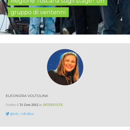
Regione Toscana sugli stage? Un
gruppo di ventenni
ELEONORA VOLTOLINA
Scritto il
31 Gen 2012
in
INTERVISTE
@ele_voltolina