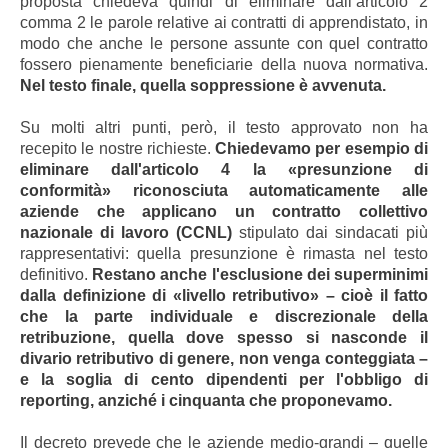
proposta chiedeva quindi di eliminare dall’articolo 2
comma 2 le parole relative ai contratti di apprendistato, in
modo che anche le persone assunte con quel contratto
fossero pienamente beneficiarie della nuova normativa.
Nel testo finale, quella soppressione è avvenuta.
Su molti altri punti, però, il testo approvato non ha
recepito le nostre richieste.
Chiedevamo per esempio di
eliminare dall'articolo 4 la «presunzione di
conformità» riconosciuta automaticamente alle
aziende che applicano un contratto collettivo
nazionale di lavoro (CCNL)
stipulato dai sindacati più
rappresentativi: quella presunzione è rimasta nel testo
definitivo.
Restano anche l'esclusione dei superminimi
dalla definizione di «livello retributivo» – cioè il fatto
che la parte individuale e discrezionale della
retribuzione, quella dove spesso si nasconde il
divario retributivo di genere, non venga conteggiata –
e la soglia di cento dipendenti per l'obbligo di
reporting, anziché i cinquanta che proponevamo.
Il decreto prevede che le aziende medio-grandi – quelle