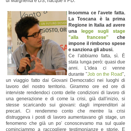
di Margherita e DS, nacque il PD.
Insomma ce l'avete fatta.
La Toscana è la prima
Regione in Italia ad avere
una
legge sugli stage
"alla francese"
che
impone il rimborso spese
e sanziona gli abusi.
Ce l'abbiamo fatta, sì. È
stata lunga però: quasi due
anni. L'idea ci venne
durante "
Job on the Road
",
un viaggio fatto dai Giovani Democratici nei luoghi di
lavoro del nostro territorio. Girammo ore ed ore di
interviste rendendoci conto delle condizioni di lavoro di
una generazione e di come la crisi, già dall'inizio, si
stesse scaricando sui giovani: dagli imprenditori ai
precari. Ci rendemmo conto che mentre la crisi
distruggeva i posti di lavoro aumentavano gli stage, un
fenomeno che già un po' conoscevamo ma sul quale
cominciammo a raccogliere testimonianze e storie. E