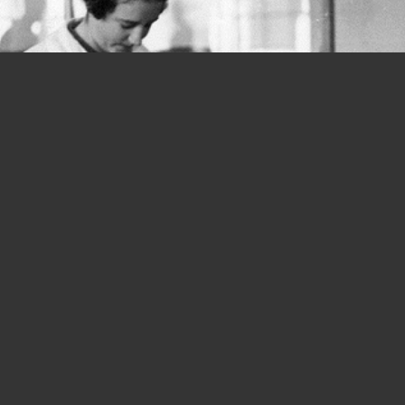
Donne e lavoro, si parte in salita fin
dalla Costituzione: quanta strada
ancora da fare