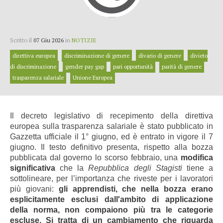
Scritto il
07 Giu 2026
in
NOTIZIE
direttiva europea
discriminazione di genere
divario di genere
divieto
di discriminazione
gender pay gap
pari opportunità
parità di genere
trasparenza salariale
Unione Europea
Il decreto legislativo di recepimento della direttiva
europea sulla trasparenza salariale è stato pubblicato in
Gazzetta ufficiale il 1° giugno, ed è entrato in vigore il 7
giugno. Il testo definitivo presenta, rispetto alla bozza
pubblicata dal governo lo scorso febbraio, una
modifica
significativa
che la
Repubblica degli Stagisti
tiene a
sottolineare, per l’importanza che riveste per i lavoratori
più giovani:
gli apprendisti, che nella bozza erano
esplicitamente esclusi dall'ambito di applicazione
della norma, non compaiono più tra le categorie
escluse. Si tratta di un cambiamento che riguarda