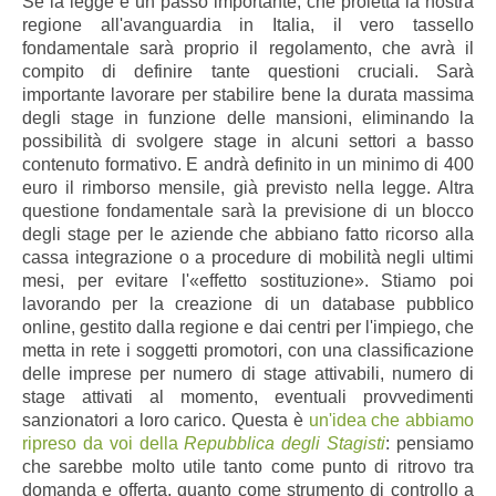
Se la legge é un passo importante, che proietta la nostra
regione all'avanguardia in Italia, il vero tassello
fondamentale sarà proprio il regolamento, che avrà il
compito di definire tante questioni cruciali. Sarà
importante lavorare per stabilire bene la durata massima
degli stage in funzione delle mansioni, eliminando la
possibilità di svolgere stage in alcuni settori a basso
contenuto formativo. E andrà definito in un minimo di 400
euro il rimborso mensile, già previsto nella legge. Altra
questione fondamentale sarà la previsione di un blocco
degli stage per le aziende che abbiano fatto ricorso alla
cassa integrazione o a procedure di mobilità negli ultimi
mesi, per evitare l'«effetto sostituzione». Stiamo poi
lavorando per la creazione di un database pubblico
online, gestito dalla regione e dai centri per l'impiego, che
metta in rete i soggetti promotori, con una classificazione
delle imprese per numero di stage attivabili, numero di
stage attivati al momento, eventuali provvedimenti
sanzionatori a loro carico. Questa è
un'idea che abbiamo
ripreso da voi della
Repubblica degli Stagisti
: pensiamo
che sarebbe molto utile tanto come punto di ritrovo tra
domanda e offerta, quanto come strumento di controllo a