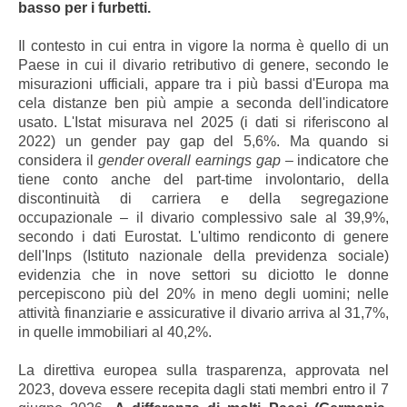
basso per i furbetti.
Il contesto in cui entra in vigore la norma è quello di un
Paese in cui il divario retributivo di genere, secondo le
misurazioni ufficiali, appare tra i più bassi d'Europa ma
cela distanze ben più ampie a seconda dell'indicatore
usato. L'Istat misurava nel 2025 (i dati si riferiscono al
2022) un gender pay gap del 5,6%. Ma quando si
considera il
gender overall earnings gap
– indicatore che
tiene conto anche del part-time involontario, della
discontinuità di carriera e della segregazione
occupazionale – il divario complessivo sale al 39,9%,
secondo i dati Eurostat. L'ultimo rendiconto di genere
dell'Inps (Istituto nazionale della previdenza sociale)
evidenzia che in nove settori su diciotto le donne
percepiscono più del 20% in meno degli uomini; nelle
attività finanziarie e assicurative il divario arriva al 31,7%,
in quelle immobiliari al 40,2%.
La direttiva europea sulla trasparenza, approvata nel
2023, doveva essere recepita dagli stati membri entro il 7