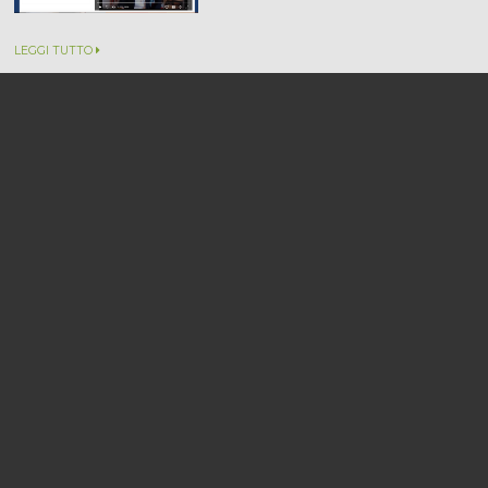
LEGGI TUTTO
Stage a Lisbona, il bando per tirocini
all'Agenzia europea delle droghe è
aperto fino all'11 novembre
Blue Book Traineeship,