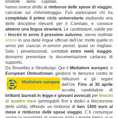
limitrofe della capitale,
hanno invece diritto al
rimborso delle spese di viaggio
,
calcolate sul chilometraggio. Può partecipare chi ha
completato il primo ciclo universitario
studiando una
delle discipline rilevanti per il Comitato, e conosce
almeno una lingua straniera
. Le candidature, valide per
i
tirocini in avvio il prossimo autunno
, vanno inoltrate
online
in una delle lingue ufficiali dell'Ue; molte quelle in
arrivo per ciascun
in-service period
, quasi un migliaio.
Solo i preselezionati, contattati
entro metà maggio
,
dovranno presentare la documentazione cartacea di
supporto.
Da Bruxelles a Strasburgo. Qui il
Mediatore europeo
, o
European Ombudsman
, gestisce le denunce contro le
istituzioni e gli organi
dell'Ue.
Fino al 30 aprile
accetta candidature di
brillanti laureati in legge e giovani avvocati
per
tirocini
di quattro mesi
(prorogabili fino a dodici a discrezione
delle unità), offrendo un rimborso di
ben 1400 euro al
mese e rimborso delle spese viaggio
. C'è comunque
anche la possibilità di operare dalla capitale belga, e in