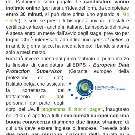
del Parlamento sono pagate. Le
candidature vanno
inoltrate online
(per farsi un'idea del form, da completare
entro 30 minuti
, si può dare prima uno sguardo al
fac
simile
), e solo se prescelti bisognerà inviare attestati e
certificati cartacei - anche in italiano. La risposta definitiva
è attesa entro un mese dall'avvio degli stage, previsto per
luglio
. Chi è interessato ad un tirocinio
general option,
o
in ambito giornalistico, ha ancora tempo: il bando si aprirà
solo a metà marzo.
Rimarrà invece aperta dal primo febbraio al primo marzo
la finestra di
candidatura all'
EDPS -
European Data
Protection Supervisor
(Garante europeo
della
protezione dei dati),
l'istituto belga che assicura
la correttezza del
trattamento dei dati
personali da parte degli
corpi dell'Ue. Il
programma di tirocini pagati
, inaugu
rato
nel 2005, è aperto a tutti i
neolaureati europei con una
buona conoscenza di almeno due lingue straniere
, di
cui una deve essere inglese o francese. Prevede solo
due posti per sessione, ciascuna della durata di 5