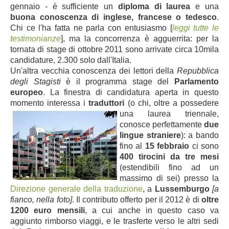
gennaio - è sufficiente un
diploma di laurea
e una
buona conoscenza di inglese, francese o tedesco
.
Chi ce l'ha fatta ne parla con entusiasmo [
leggi tutte le
testimonianze
], ma la concorrenza è agguerrita: per la
tornata di stage di ottobre 2011 sono arrivate circa 10mila
candidature, 2.300 solo dall'Italia.
Un'altra vecchia c
onoscenza dei lettori della
Repubblica
degli Stagisti
è il programma
stage del
Parlamento
europeo
. La finestra di candidatura aperta in questo
momento interessa i
traduttori
(o chi, oltre a possedere
una laurea triennale,
conosce perfettamente
due
lingue straniere
): a bando
fino al
15 febbraio
ci sono
400 tirocini da tre mesi
(estendibili fino ad un
massimo di sei) presso la
Direzione generale della traduzione
, a
Lussemburgo
[a
fianco, nella foto]
. Il contributo offerto per il 2012 è di
oltre
1200 euro mensili
, a cui anche in questo caso va
aggiunto rimborso viaggi, e le trasferte verso le altri sedi