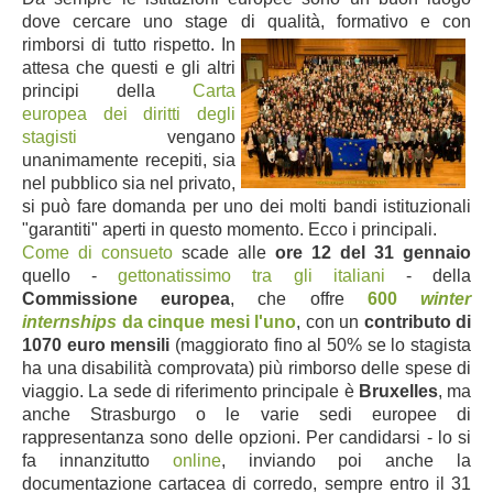
dove cercare uno stage di qualità, formativo e con
rimborsi di tutto rispetto.
In
attesa che questi e gli altri
principi della
Carta
europea dei diritti degli
stagisti
vengano
unanimamente recepiti, sia
nel pubblico sia nel privato,
si può fare domanda per uno dei molti bandi istituzionali
"garantiti" aperti in questo momento. Ecco i principali.
Come di consueto
scade alle
ore 12 del 31 gennaio
quello -
gettonatissimo tra gli italiani
- della
Commissione europea
,
che offre
600
winter
internships
da cinque mesi l'uno
, con un
contributo di
1070 euro mensili
(maggiorato fino al 50% se lo stagista
ha una disabilità comprovata) più rimborso delle spese di
viaggio. La sede di riferimento principale è
Bruxelles
, ma
anche Strasburgo o le varie sedi europee di
rappresentanza sono delle opzioni. Per candidarsi - lo si
fa innanzitutto
online
, inviando poi anche la
documentazione cartacea di corredo, sempre entro il 31