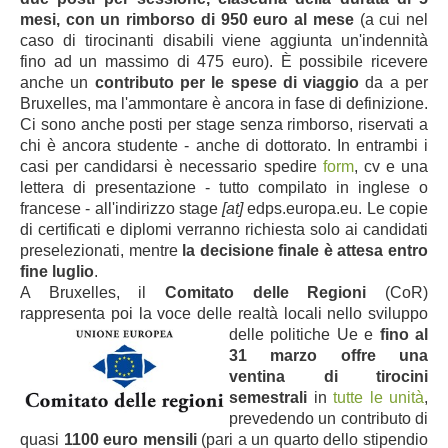
mesi, con un rimborso di 950 euro al mese
(a cui nel
caso di tirocinanti disabili viene aggiunta un'indennità
fino ad un massimo di 475 euro). È possibile ricevere
anche un
contributo per le spese di viaggio
da a per
Bruxelles, ma l'ammontare è ancora in fase di definizione.
Ci sono anche posti per stage senza rimborso, riservati a
chi è ancora studente - anche di dottorato. In entrambi i
casi per candidarsi è necessario spedire
form
, cv e una
lettera di presentazione - tutto compilato in inglese o
francese - all'indirizzo stage
[at]
edps.europa.eu. Le copie
di certificati e diplomi verranno richiesta solo ai candidati
preselezionati, mentre
la decisione finale è attesa entro
fine luglio
.
A Bruxelles, il
Comitato delle Regioni
(CoR)
rappresenta poi la voce delle realtà locali nello sviluppo
delle
politiche Ue e
fino al
31 marzo offre una
ventina di tirocini
semestrali
in
tutte le unità
,
prevedendo un contributo di
quasi
1100 euro mensili
(pari a un quarto dello stipendio