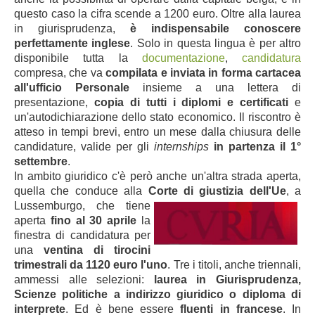
questo caso la cifra scende a 1200 euro. Oltre alla laurea
in giurisprudenza,
è indispensabile conoscere
perfettamente inglese
. Solo in questa lingua è per altro
disponibile tutta la
documentazione
,
candidatura
compresa, che va
compilata e inviata in forma cartacea
all'ufficio Personale
insieme a una lettera di
presentazione,
copia di tutti i diplomi e certificati
e
un'autodichiarazione dello stato economico. Il riscontro è
atteso in tempi brevi, entro un mese dalla chiusura delle
candidature, valide per gli
internships
in partenza il 1°
settembre
.
In ambito giuridico c'è però anche un'altra strada aperta,
quella che conduce alla
Corte di
giustizia dell'Ue
, a
Lussemburgo, che tiene
aperta
fino al 30 aprile
la
finestra di candidatura
per
una
ventina di tirocini
trimestrali da 1120 euro l'uno
. Tre i titoli, anche triennali,
ammessi alle selezioni:
laurea in Giurisprudenza,
Scienze politiche a indirizzo giuridico o diploma di
interprete
. Ed è bene essere
fluenti in francese
. In