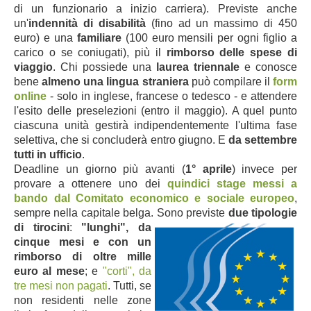
di un funzionario a inizio carriera). Previste anche
un'
indennità di disabilità
(fino ad un massimo di 450
euro) e una
familiare
(100 euro mensili per ogni figlio a
carico o se coniugati), più il
rimborso delle spese di
viaggio
. Chi possiede una
laurea triennale
e conosce
bene
almeno una lingua straniera
può compilare il
form
online
- solo in inglese, francese o tedesco - e attendere
l'esito delle preselezioni (entro il maggio). A quel punto
ciascuna unità gestirà indipendentemente l'ultima fase
selettiva, che si concluderà entro giugno. E
da settembre
tutti in ufficio
.
Deadline un giorno più avanti (
1° aprile
) invece per
provare a ottenere uno dei
quindici stage messi a
bando dal Comitato economico e sociale europeo
,
sempre nella capitale belga.
Sono previste
due tipologie
di tirocini
:
"lunghi", da
cinque mesi e con un
rimborso di oltre mille
euro al mese
; e
"corti", da
tre mesi non pagati
. Tutti, se
non residenti nelle zone