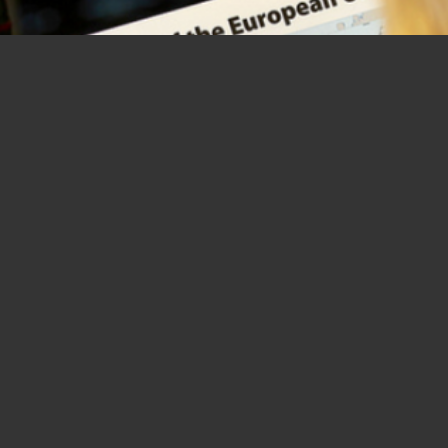
35 tirocini in istituzioni UE a più di
mille euro al mese, le candidature
sono aperte fino a fine marzo