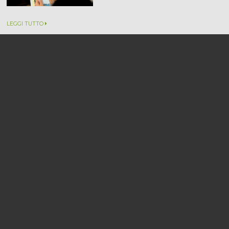
LEGGI TUTTO
Expat con figli? Questa ricerca è per
voi!
82mila expat nel 2022,
sempre più giovani sono...