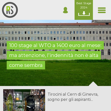
Best Stage
2024
100 stage al WTO a 1400 euro al mese:
ma attenzione, l'indennità non è alta
come sembra
Tirocini al Cern di Ginevra,
sogno per gli aspiranti...