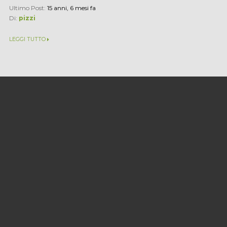
Ultimo Post:
15 anni, 6 mesi fa
Di:
pizzi
LEGGI TUTTO
Tirocini Leonardo, con
Unipharma-Graduates porte...
È stato pubblicato lunedì 17 gennaio il bando Leonardo
"Unipharma-Graduates 7", che la fondazione Noopolis
promuove dal 2003 con la coordinazione dalle tre...
Ultimo Post:
15 anni, 6 mesi fa
Di:
Annalisa Di Palo