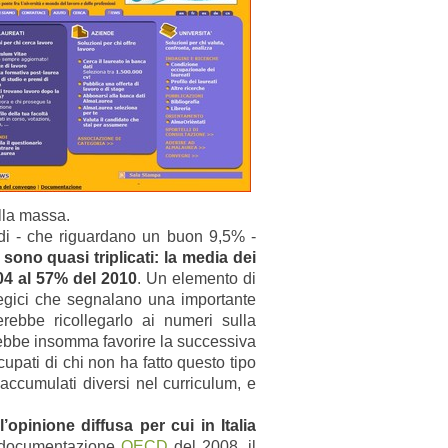
la massa.
udi - che riguardano un buon 9,5% -
i
sono quasi triplicati: la media dei
04 al 57% del 2010
. Un elemento di
trategici che segnalano una importante
terebbe
ricollegarlo ai numeri sulla
rebbe insomma favorire la successiva
upati di chi non ha fatto questo tipo
ccumulati diversi nel curriculum, e
opinione diffusa per cui in Italia
 documentazione
OECD
del 2008, il