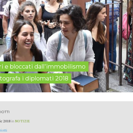
ri e bloccati dall'immobilismo
tografa i diplomati 2018
IOTTI
ic 2018
in
NOTIZIE
iotti