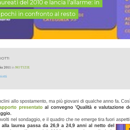
ureati del 2010 e lancia l'allarme: in
 pochi in confronto al resto
IOTTI
iu 2011
in
NOTIZIE
iotti
clini allo spostamento, ma più giovani di qualche anno fa. Così
apporto presentato
al convegno 'Qualità e valutazione del
aggio.
olti nel sondaggio, e il quadro che ne emerge tira fuori aspetti 
à alla laurea pa
ssa da 26,9 a 24,9 anni al netto del