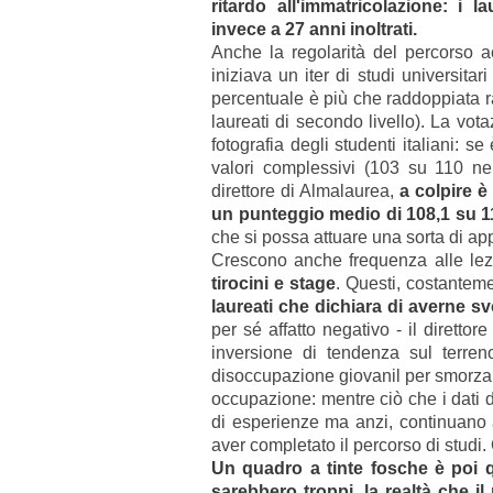
ritardo all'immatricolazione: i l
invece
a 27 anni inoltrati.
Anche la regolarità del percorso 
ini
ziava un iter di studi universitar
percentuale è pi
ù che raddoppiata r
laureati di
secondo livello).
La votaz
fotografia degli studenti italiani:
valori complessivi (103 su 110 
direttore di Almalaurea,
a colpire è 
un punteggio medio di 108,1 su 1
che si possa attuare una sorta di app
Crescono anche frequenza alle lezi
tirocini e stage
. Questi, costanteme
laureati che dichiara di averne s
per sé affatto negativo -
il direttor
inversione di tendenza sul terren
disoccupazione giovanil per smorzare
occupazione: mentre ciò che i dati d
di esperienze ma anzi, continuano 
aver completato il percorso di studi
Un quadro a tinte fosche è poi qu
sarebbero troppi, la realtà che 