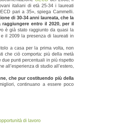
vani italiani di età 25-34 i laureati
i OECD pari a
35»
, spiega Cammelli.
ione di 30-34 anni laureata, che la
aggiungere entro il 2020, per il
ivo è già stato raggiunto da quasi la
4 e il 2009 la presenza di laureati in
titolo a casa per la prima volta, non
sti che ciò comporta: più della metà
e due punti per
centuali in più rispetto
 all’esperienza di studio all’estero,
nne, che pur costituendo più della
migliori, continuano a essere poco
opportunità di lavoro