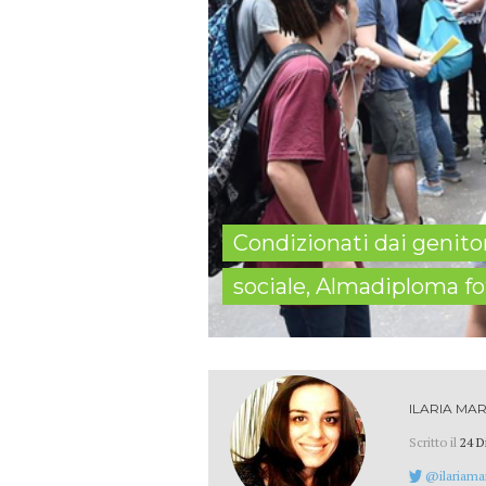
Condizionati dai genito
sociale, Almadiploma fo
ILARIA MAR
Scritto il
24 D
@ilariamar