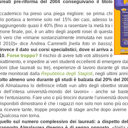
aureati pre-riforma del 2004 conseguivano il titolo
accademico ha preso una piega migliore: se prima chi
i lo portava a termine
solo nel 15% dei casi, adesso la
aggiungendo quasi il 40% (fino a rasentare la metà tra i
ione finale, poi, è un altro degli aspetti rosei di questa
 se è vero che «rimane sostanzialmente immutata nei suoi
nel 2010)» dice Andrea Cammelli
[nella foto in basso]
,
invece il dato sui corsi specialistici, dove si arriva a
10.
Forse troppo?
Il rischio di avere tutti voti altissimi è
iattimento, e impedire ai veri studenti eccellenti di emergere
dal
oni (due laureati su tre), esperienze di lavoro durante gli st
nte monitorati dalla
Repubblica degli Stagisti
, negli ultimi ann
volto almeno uno durante gli studi è balzata dal 20% del 20
e di Almalaurea lo definisce infatti «un altro degli obiettivi s
o dell’intesa università-mondo del lavoro»
- anche se
bas
 l'entusiasmo. Fare uno o più tirocini durante l'università dov
isponibili dimostrano è che i ragazzi non solo non sono più occ
a ricevere tante, troppe proposte di stage anche dopo averne a
. Qualcosa non torna.
ello sul numero complessivo dei laureati: a dispetto dell’
il rapporto Almalaurea disegna è di segno opposto
. «Nella