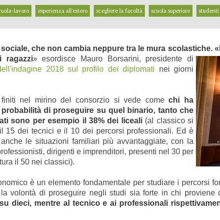
cuola-lavoro
esperienza all'estero
scegliere la facoltà
scuola superiore
studenti
ociale, che non cambia neppure tra le mura scolastiche. «
i ragazzi
» esordisce Mauro Borsarini,
presidente di
dell'indagine 2018
sul profilo dei diplomati
nei giorni
i finiti nel mirino del consorzio si vede come
chi ha
 probabilità di proseguire su quel binario, tanto che
eati sono per esempio il 38% dei liceali
(al classico si
l 15 dei tecnici e il 10 dei percorsi professionali. Ed è
 anche le situazioni familiari più avvantaggiate, con la
professionisti, dirigenti e imprenditori, presenti nel 30 per
ura il 50 nei classici).
onomico è un elemento fondamentale per studiare i percorsi form
 volontà di proseguire negli studi sia forte in chi proviene d
 su dieci, mentre al tecnico e ai professionali rispettivamen