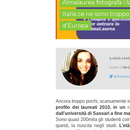
Almalaurea fotografa i la
Italia ce ne sono troppo
d'Europa
ILARIA MAR
Scritto il
04 G
@ilariamar
Ancora troppo pochi, scarsamente in
profilo dei laureati 2010, in
un
r
dall’università di Sassari a fine m
Sono quasi 200mila gli studenti coinv
questi, la riuscita negli studi.
L’et