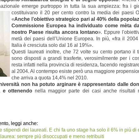
ernazionale emerge purtroppo in tutta la sua ampiezza: fra i gio
costituivano il 20 per cento contro la media dei paes
«
Anche l’obiettivo strategico pari al 40% della popolaz
Commissione Europea ha individuato come mèta da r
nostro Paese risulta ancora lontano
». Eppure l'
obiett
metà dei paesi dell’Unione Europea.
In più, «fra il 200
Italia è cresciuta solo dal 16 al 19%».
Questi laureati inoltre, che 72 volte su cento portano il 
sono disposti a grandi trasferte, verosimilmente per i co
resta infatti nella provincia di residenza, facendo registrar
al
2004. A
l contempo esiste però una maggiore propensione
che arriva a quota 14,4% nel 2010.
università non ha potuto arginare è rappresentato dalle do
, e ottenendo
nella maggior parte dei casi anche risultati 
nto, leggi anche:
tipendi dei laureati. E chi fa uno stage ha solo il 6% in più di 
lmalaurea: sempre più disoccupati e meno retribuiti