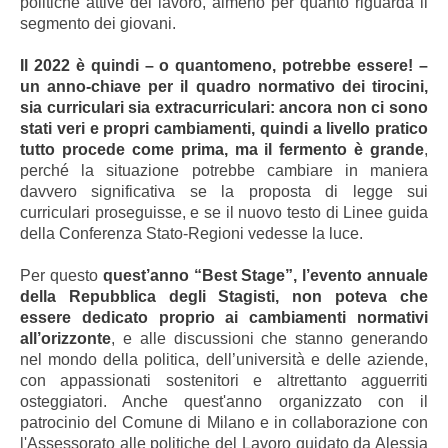
politiche attive del lavoro, almeno per quanto riguarda il
segmento dei giovani.
Il 2022 è quindi – o quantomeno, potrebbe essere! –
un anno-chiave per il quadro normativo dei tirocini,
sia curriculari sia extracurriculari: ancora non ci sono
stati veri e propri cambiamenti, quindi a livello pratico
tutto procede come prima, ma il fermento è grande
,
perché la situazione potrebbe cambiare in maniera
davvero significativa se la proposta di legge sui
curriculari proseguisse, e se il nuovo testo di Linee guida
della Conferenza Stato-Regioni vedesse la luce.
Per questo
quest’anno “Best Stage”, l’evento annuale
della Repubblica degli Stagisti, non poteva che
essere dedicato proprio ai cambiamenti normativi
all’orizzonte
, e alle discussioni che stanno generando
nel mondo della politica, dell’università e delle aziende,
con appassionati sostenitori e altrettanto agguerriti
osteggiatori. Anche quest'anno organizzato con il
patrocinio del Comune di Milano e in collaborazione con
l'Assessorato alle politiche del Lavoro guidato da Alessia