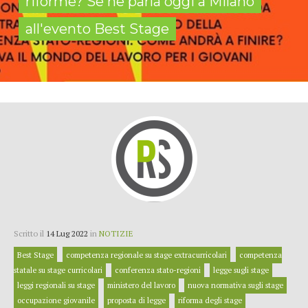
riforme? Se ne parla oggi a Milano
all'evento Best Stage
Scritto il
14 Lug 2022
in
NOTIZIE
Best Stage
competenza regionale su stage extracurricolari
competenza
statale su stage curricolari
conferenza stato-regioni
legge sugli stage
leggi regionali su stage
ministero del lavoro
nuova normativa sugli stage
occupazione giovanile
proposta di legge
riforma degli stage