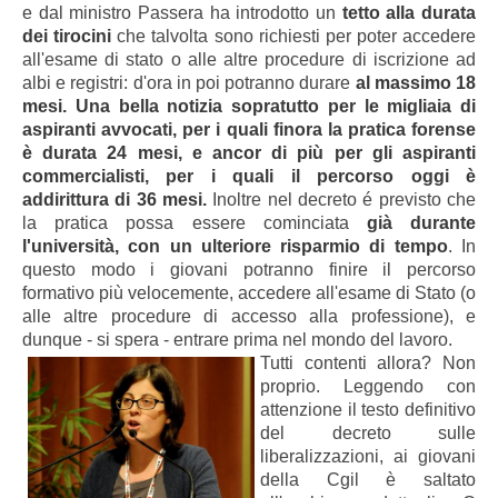
e dal ministro Passera ha introdotto un
tetto alla durata
dei tirocini
che talvolta sono richiesti per poter accedere
all'esame di stato o alle altre procedure di iscrizione ad
albi e registri: d'ora in poi potranno durare
al massimo 18
mesi. Una bella notizia sopratutto per le migliaia di
aspiranti avvocati, per i quali finora la pratica forense
è durata 24 mesi, e ancor di più per gli aspiranti
commercialisti, per i quali il percorso oggi è
addirittura di 36 mesi.
Inoltre nel decreto é previsto che
la pratica possa essere cominciata
già durante
l'università, con un ulteriore risparmio di tempo
. In
questo modo i giovani potranno finire il percorso
formativo più velocemente, accedere all'esame di Stato (o
alle altre procedure di accesso alla professione), e
dunque - si spera - entrare prima nel mondo del lavoro.
Tutti contenti allora? Non
proprio. Leggendo con
attenzione il testo definitivo
del decreto sulle
liberalizzazioni, ai giovani
della Cgil è saltato