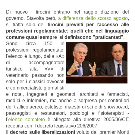
Di nuovo i tirocini entrano nel raggio d'azione del
governo. Stavolta però,
a differenza dello scorso agosto
,
si tratta solo dei
tirocini previsti per l'accesso alle
professioni regolamentate: quelli che nel linguaggio
comune quasi sempre si definiscono "praticantati"
.
Sono circa 150 le
professioni regolamentate:
l'elenco è lungo, dalla «A»
di accompagnatore
turistico alla «V» di
veterinario passando non
solo per i classici avvocati
e commercialisti, giornalisti
e notai, ingegneri e geometri, architetti e farmacisti,
medici e infermieri, ma anche a sorpresa per controllori
del traffico aereo, estetiste, maestri di sci e di snowboard,
paesaggisti e restauratori, podologi e fisioterapisti -
l'
elenco completo
è allegato alla direttiva 2005/36/CE
recepita con il decreto legislativo 206/2007.
Il
decreto sulle liberalizzazioni
voluto dal premier Monti