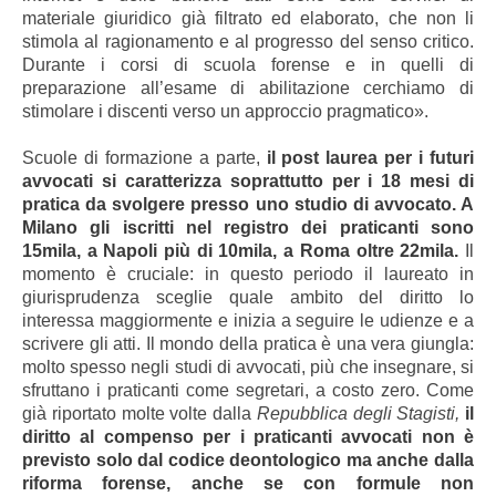
materiale giuridico già filtrato ed elaborato, che non li
stimola al ragionamento e al progresso del senso critico.
Durante i corsi di scuola forense e in quelli di
preparazione all’esame di abilitazione cerchiamo di
stimolare i discenti verso un approccio pragmatico».
Scuole di formazione a parte,
il post laurea per i futuri
avvocati si caratterizza soprattutto
per i 18 mesi di
pratica da svolgere presso uno studio di avvocato. A
Milano gli iscritti nel registro dei praticanti sono
15mila, a Napoli più di 10mila, a Roma oltre 22mila.
Il
momento è cruciale: in questo periodo il laureato in
giurisprudenza sceglie quale ambito del diritto lo
interessa maggiormente e inizia a seguire le udienze e a
scrivere gli atti. Il mondo della pratica è una vera giungla:
molto spesso negli studi di avvocati, più che insegnare, si
sfruttano i praticanti come segretari, a costo zero.
Come
già riportato molte volte dalla
Repubblica degli Stagisti,
il
diritto al compenso per i praticanti avvocati non è
previsto solo dal codice deontologico ma anche dalla
riforma forense, anche se con formule non