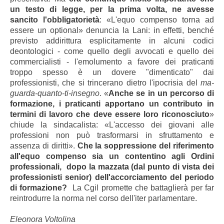
un testo di legge, per la prima volta, ne avesse
sancito l'obbligatorietà
: «L'equo compenso torna ad
essere un optional» denuncia la Lani: in effetti, benché
previsto addirittura esplicitamente in alcuni codici
deontologici - come quello degli avvocati e quello dei
commercialisti - l'emolumento a favore dei praticanti
troppo spesso è un dovere "dimenticato" dai
professionisti, che si trincerano dietro l'ipocrisia del
ma-
guarda-quanto-ti-insegno
. «
Anche se in un percorso di
formazione, i praticanti apportano un contributo in
termini di lavoro che deve essere loro riconosciuto
»
chiude la sindacalista: «L'accesso dei giovani alle
professioni non può trasformarsi in sfruttamento e
assenza di diritti».
Che la soppressione del riferimento
all'equo compenso sia un contentino agli Ordini
professionali, dopo la mazzata (dal punto di vista dei
professionisti senior) dell'accorciamento del periodo
di formazione?
La Cgil promette che battaglierà per far
reintrodurre la norma nel corso dell'iter parlamentare.
Eleonora Voltolina