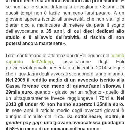
al muro chi si sta ancora avviando alla professione
. E
se non hai lo studio di famiglia ci vogliono 7-8 anni. Di
questi tempi non è facile nemmeno farsi pagare. A un
giovane appena iscritto all’università, che non sia figlio
d’arte, dico a malincuore di mettere da parte il sogno
dell’avvocatura:
a 35 anni, di cui dieci dedicati allo
studio e 8 all’avvio dell’attività, si rischia di non
potersi ancora mantenere
».
I dati confermano le affermazioni di Pellegrino: nell’
ultimo
rapporto dell’Adepp
, l'associazione degli Enti
previdenziali privati, presentato a dicembre 2014 si legge
che i guadagni degli avvocati scendono di anno in anno.
Nel 2005 il reddito medio di un avvocato iscritto alla
Cassa forense con meno di quarant'anni sfiorava i
29mila euro
, quando - giusto per un raffronto - quello di
un ultraquarantenne invece raggiungeva i 75mila.
Nel
2013 gli under 40 non hanno superato i 25mila euro.
In sette anni il reddito medio degli avvocati giovani è
dunque diminuito del 15%.
Da sottolineare, inoltre, il
gender pay gap
: una giovane avvocatessa guadagna
il 58% in meno di un giovane collega uomo
.