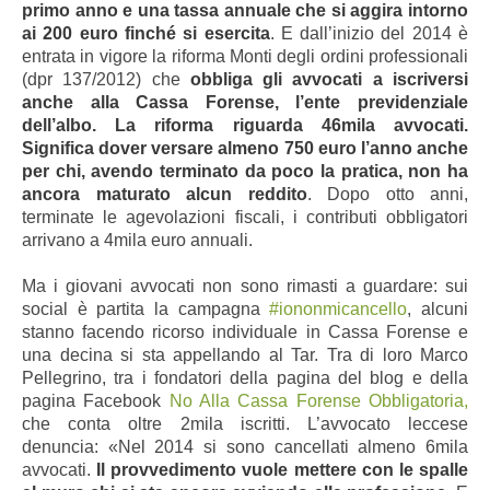
primo anno e una tassa annuale che si aggira intorno
ai 200 euro finché si esercita
. E dall’inizio del 2014 è
entrata in vigore la riforma Monti degli ordini professionali
(dpr 137/2012) che
obbliga gli avvocati a iscriversi
anche alla Cassa Forense, l’ente previdenziale
dell’albo. La riforma riguarda 46mila avvocati.
Significa dover versare almeno 750 euro l’anno anche
per chi, avendo terminato da poco la pratica, non ha
ancora maturato alcun reddito
. Dopo otto anni,
terminate le agevolazioni fiscali, i contributi obbligatori
arrivano a 4mila euro annuali.
Ma i giovani avvocati non sono rimasti a guardare: sui
social è partita la campagna
#iononmicancello
, alcuni
stanno facendo ricorso individuale in Cassa Forense e
una decina si sta appellando al Tar. Tra di loro Marco
Pellegrino, tra i fondatori della pagina del blog e della
pagina Facebook
No Alla Cassa Forense Obbligatoria
,
che conta oltre 2mila iscritti. L’avvocato leccese
denuncia: «Nel 2014 si sono cancellati almeno 6mila
avvocati.
Il provvedimento vuole mettere con le spalle