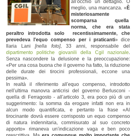
all'occhio un dettaglio. O
meglio, una mancanza. «
È
misteriosamente
scomparsa quella
norma, che era stata
peraltro introdotta solo recentissimamente, che
prevedeva l'equo compenso per i praticanti
» dice
Ilaria Lani
[nella foto]
, 33 anni, responsabile del
dipartimento politiche giovanili della Cgil nazionale
.
Senza nascondere la delusione e la preoccupazione:
«Per una cosa buona che il governo ha fatto, la riduzione
delle durate dei tirocini professionali, eccone una
pessima».
In realtà il riferimento all'equo compenso, introdotto
nell'ultima manovra anticrisi del governo Berlusconi -
quella di Ferragosto - all'articolo 3, era poco più di un
suggerimento: la somma da erogare infatti non era in
alcun modo quantificata, e pertanto la frase
«
Al
tirocinante dovrà essere corrisposto un equo compenso
di natura indennitaria, commisurato al suo concreto
apporto
»
rimaneva un'indicazione vaga e ben poco
prescrittiva
. Ma
era comunque molto importante che