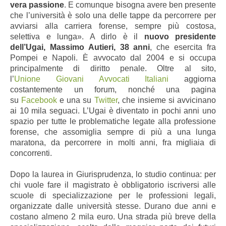
vera passione
. E comunque bisogna avere ben presente
che l’università è solo una delle tappe da percorrere per
avviarsi alla carriera forense, sempre più costosa,
selettiva e lunga». A dirlo è il
nuovo presidente
dell’Ugai, Massimo Autieri, 38 anni
, che esercita fra
Pompei e Napoli. È avvocato dal 2004 e si occupa
principalmente di diritto penale. Oltre al sito,
l’
Unione
Giovani Avvocati Italiani
aggiorna
costantemente un forum, nonché una pagina
su
Facebook
e una su
Twitter
, che insieme si avvicinano
ai 10 mila seguaci. L’Ugai è diventato in pochi anni uno
spazio per tutte le problematiche legate alla professione
forense, che assomiglia sempre di più a una lunga
maratona, da percorrere in molti anni, fra migliaia di
concorrenti.
Dopo la laurea in Giurisprudenza, lo studio continua: per
chi vuole fare il magistrato è obbligatorio iscriversi alle
scuole di specializzazione per le professioni legali,
organizzate dalle università stesse. Durano due anni e
costano almeno 2 mila euro. Una strada più breve della