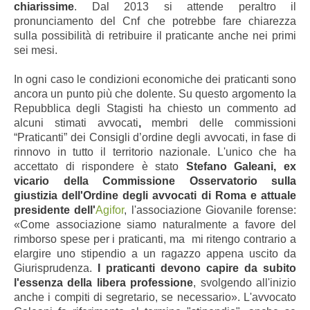
chiarissime
. Dal 2013 si attende peraltro il
pronunciamento del Cnf che potrebbe fare chiarezza
sulla possibilità di retribuire il praticante anche nei primi
sei mesi.
In ogni caso le condizioni economiche dei praticanti sono
ancora un punto più che dolente. Su questo argomento la
Repubblica degli Stagisti ha chiesto un commento ad
alcuni stimati avvocati
,
membri delle commissioni
“Praticanti” dei Consigli d’ordine degli avvocati, in fase di
rinnovo in tutto il territorio nazionale. L'unico che ha
accettato di rispondere è stato
Stefano Galeani, ex
vicario della Commissione Osservatorio sulla
giustizia dell'Ordine degli avvocati di Roma e attuale
presidente dell'
Agifor
, l'associazione Giovanile forense:
«Come associazione siamo naturalmente a favore del
rimborso spese per i praticanti, ma mi ritengo contrario a
elargire uno stipendio a un ragazzo appena uscito da
Giurisprudenza.
I praticanti devono capire da subito
l'essenza della libera professione
, svolgendo all'inizio
anche i compiti di segretario, se necessario». L'avvocato