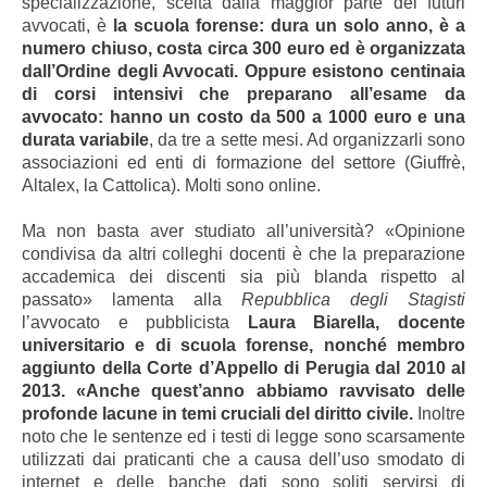
specializzazione, scelta dalla maggior parte dei futuri
avvocati, è
la scuola forense: dura un solo anno, è a
numero chiuso, costa circa 300 euro ed è organizzata
dall’Ordine degli Avvocati. Oppure esistono centinaia
di corsi intensivi che preparano all’esame da
avvocato: hanno un costo da 500 a 1000 euro e una
durata variabile
, da tre a sette mesi. Ad organizzarli sono
associazioni ed enti di formazione del settore (Giuffrè,
Altalex, la Cattolica). Molti sono online.
Ma non basta aver studiato all’università? «Opinione
condivisa da altri colleghi docenti è che la preparazione
accademica dei discenti sia più blanda rispetto al
passato» lamenta alla
Repubblica degli Stagisti
l’avvocato e pubblicista
Laura Biarella, docente
universitario e di scuola forense, nonché membro
aggiunto della Corte d’Appello di Perugia dal 2010 al
2013. «
Anche quest’anno abbiamo ravvisato delle
profonde lacune in temi cruciali del diritto civile.
Inoltre
noto che le sentenze ed i testi di legge sono scarsamente
utilizzati dai praticanti che a causa dell’uso smodato di
internet e delle banche dati sono soliti servirsi di