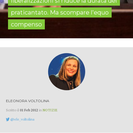
liberalizzazioni si riduce la durata del
praticantato. Ma scompare l'equo
compenso
ELEONORA VOLTOLINA
Scritto il
01 Feb 2012
in
NOTIZIE
@ele_voltolina