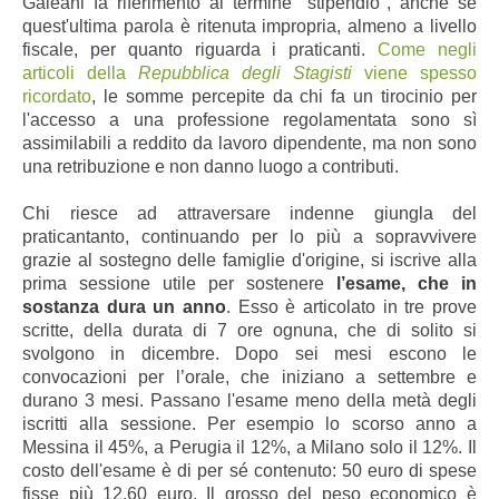
Galeani fa riferimento al termine "stipendio", anche se
quest'ultima parola è ritenuta impropria, almeno a livello
fiscale, per quanto riguarda i praticanti.
Come negli
articoli della
Repubblica degli Stagisti
viene spesso
ricordato
, le somme percepite da chi fa un tirocinio per
l'accesso a una professione regolamentata sono sì
assimilabili a reddito da lavoro dipendente, ma non sono
una retribuzione e non danno luogo a contributi.
Chi riesce ad attraversare indenne giungla del
praticantanto, continuando per lo più a sopravvivere
grazie al sostegno delle famiglie d'origine, si iscrive alla
prima sessione utile per sostenere
l’esame, che in
sostanza dura un anno
. Esso è articolato in tre prove
scritte, della durata di 7 ore ognuna, che di solito si
svolgono in dicembre. Dopo sei mesi escono le
convocazioni per l’orale, che iniziano a settembre e
durano 3 mesi. Passano l'esame meno della metà degli
iscritti alla sessione. Per esempio lo scorso anno a
Messina il 45%, a Perugia il 12%, a Milano solo il 12%. Il
costo dell'esame è di per sé contenuto: 50 euro di spese
fisse più 12,60 euro. Il grosso del peso economico è