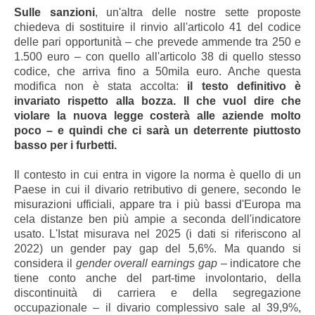
Sulle sanzioni
, un'altra delle nostre sette proposte
chiedeva di sostituire il rinvio all'articolo 41 del codice
delle pari opportunità – che prevede ammende tra 250 e
1.500 euro – con quello all'articolo 38 di quello stesso
codice, che arriva fino a 50mila euro. Anche questa
modifica non è stata accolta:
il testo definitivo è
invariato rispetto alla bozza. Il che vuol dire che
violare la nuova legge costerà alle aziende molto
poco – e quindi che ci sarà un deterrente piuttosto
basso per i furbetti.
Il contesto in cui entra in vigore la norma è quello di un
Paese in cui il divario retributivo di genere, secondo le
misurazioni ufficiali, appare tra i più bassi d'Europa ma
cela distanze ben più ampie a seconda dell'indicatore
usato. L'Istat misurava nel 2025 (i dati si riferiscono al
2022) un gender pay gap del 5,6%. Ma quando si
considera il
gender overall earnings gap
– indicatore che
tiene conto anche del part-time involontario, della
discontinuità di carriera e della segregazione
occupazionale – il divario complessivo sale al 39,9%,