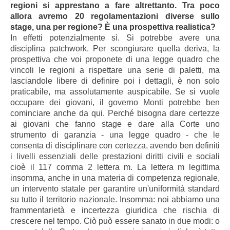
regioni si apprestano a fare altrettanto. Tra poco
allora avremo 20 regolamentazioni diverse sullo
stage, una per regione? È una prospettiva realistica?
In effetti potenzialmente sì. Si potrebbe avere una
disciplina patchwork. Per scongiurare quella deriva, la
prospettiva che voi proponete di una legge quadro che
vincoli le regioni a rispettare una serie di paletti, ma
lasciandole libere di definire poi i dettagli, è non solo
praticabile, ma assolutamente auspicabile. Se si vuole
occupare dei giovani, il governo Monti potrebbe ben
cominciare anche da qui. Perché bisogna dare certezze
ai giovani che fanno stage e dare alla Corte uno
strumento di garanzia - una legge quadro - che le
consenta di disciplinare con certezza, avendo ben definiti
i livelli essenziali delle prestazioni diritti civili e sociali
cioè il 117 comma 2 lettera m. La lettera m legittima
insomma, anche in una materia di competenza regionale,
un intervento statale per garantire un'uniformità standard
su tutto il territorio nazionale. Insomma: noi abbiamo una
frammentarietà e incertezza giuridica che rischia di
crescere nel tempo. Ciò può essere sanato in due modi: o