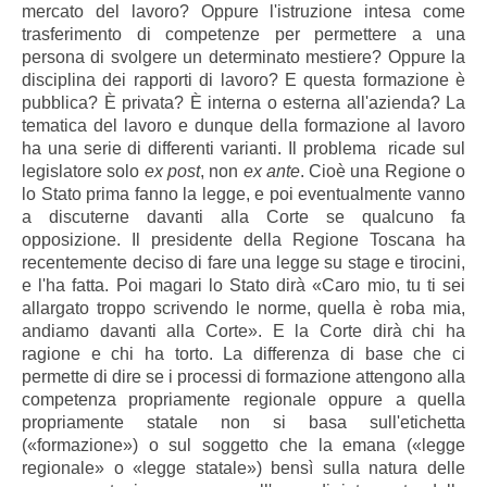
mercato del lavoro? Oppure l'istruzione intesa come
trasferimento di competenze per permettere a una
persona di svolgere un determinato mestiere? Oppure la
disciplina dei rapporti di lavoro? E questa formazione è
pubblica? È privata? È interna o esterna all'azienda? La
tematica del lavoro e dunque della formazione al lavoro
ha una serie di differenti varianti. Il problema ricade sul
legislatore solo
ex post
, non
ex ante
. Cioè una Regione o
lo Stato prima fanno la legge, e poi eventualmente vanno
a discuterne davanti alla Corte se qualcuno fa
opposizione. Il presidente della Regione Toscana ha
recentemente deciso di fare una legge su stage e tirocini,
e l'ha fatta. Poi magari lo Stato dirà «Caro mio, tu ti sei
allargato troppo scrivendo le norme, quella è roba mia,
andiamo davanti alla Corte». E la Corte dirà chi ha
ragione e chi ha torto. La differenza di base che ci
permette di dire se i processi di formazione attengono alla
competenza propriamente regionale oppure a quella
propriamente statale non si basa sull'etichetta
(«formazione») o sul soggetto che la emana («legge
regionale» o «legge statale») bensì sulla natura delle