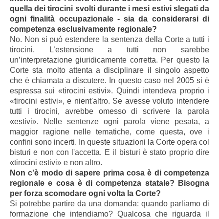
quella dei tirocini svolti durante i mesi estivi slegati da
ogni finalità occupazionale - sia da considerarsi di
competenza esclusivamente regionale?
No. Non si può estendere la sentenza della Corte a tutti i
tirocini. L’estensione a tutti non sarebbe
un’interpretazione giuridicamente corretta. Per questo la
Corte sta molto attenta a disciplinare il singolo aspetto
che è chiamata a discutere. In questo caso nel 2005 si è
espressa sui «tirocini estivi». Quindi intendeva proprio i
«tirocini estivi», e nient'altro. Se avesse voluto intendere
tutti i tirocini, avrebbe omesso di scrivere la parola
«estivi». Nelle sentenze ogni parola viene pesata, a
maggior ragione nelle tematiche, come questa, ove i
confini sono incerti. In queste situazioni la Corte opera col
bisturi e non con l'accetta. E il bisturi è stato proprio dire
«tirocini estivi» e non altro.
Non c'è modo di sapere prima cosa è di competenza
regionale e cosa è di competenza statale? Bisogna
per forza scomodare ogni volta la Corte?
Si potrebbe partire da una domanda: quando parliamo di
formazione che intendiamo? Qualcosa che riguarda il