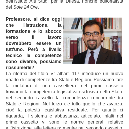
dell'Istituto Alti Studi per la Difesa, nonché editorialista
del
Sole 24 Ore
.
Professore, si dice oggi
che l'istruzione, la
formazione e lo sbocco
verso il lavoro
dovrebbero essere un
tutt'uno. Però a livello
tecnico le competenze
sono diverse, possiamo
riassumerle?
La riforma del titolo V° all’art. 117 introduce un nuovo
riparto di competenze tra Stato e Regioni. Possiamo fare
la metafora di una cassettiera: nel primo cassetto
troviamo la competenza legislativa esclusiva dello Stato,
nel secondo cassetto la competenza concorrente tra
Stato e Regioni. Nel terzo c'è tutto quello che avanza:
cioè la potestà legislativa residuale. Per quanto ci
riguarda, il sistema è abbastanza articolato. Infatti nel
primo cassetto vi sono le norme generali relative
all’istruzione, alla lettera n; mentre nel secondo cassetto,