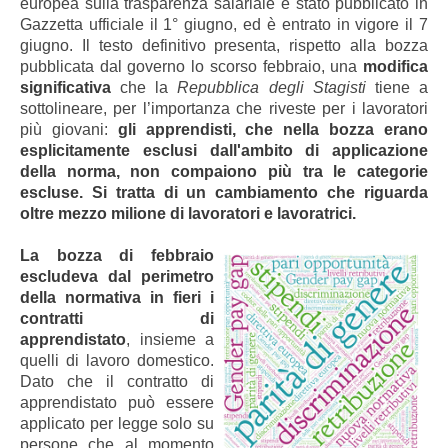
europea sulla trasparenza salariale è stato pubblicato in
Gazzetta ufficiale il 1° giugno, ed è entrato in vigore il 7
giugno. Il testo definitivo presenta, rispetto alla bozza
pubblicata dal governo lo scorso febbraio, una
modifica
significativa
che la
Repubblica degli Stagisti
tiene a
sottolineare, per l’importanza che riveste per i lavoratori
più giovani:
gli apprendisti, che nella bozza erano
esplicitamente esclusi dall'ambito di applicazione
della norma, non compaiono più tra le categorie
escluse. Si tratta di un cambiamento che riguarda
oltre mezzo milione di lavoratori e lavoratrici.
La bozza di febbraio
escludeva dal perimetro
della normativa in fieri i
contratti di
apprendistato
, insieme a
quelli di lavoro domestico.
Dato che il contratto di
apprendistato può essere
applicato per legge solo su
persone che al momento