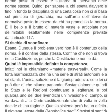
norme poste in essere e sull'area di intervento delle
norme stesse. Quindi per sapere a chi spetta davvero e
fino in fondo la disciplina di una certa cosa non ci si basa
sul principio di gerarchia, ma sull'area dell'intervento
normativo posto in essere da chi ha promosso la norma.
È il bello e il brutto di materie vaste e articolate non
delimitabili esattamente nelle competenze previste
dall’articolo 117.
Si rischia di sconfinare.
Esatto. Dunque il problema vero non è il contenuto della
norma, è il confine della stessa. Confine che non si trova
nella Costituzione, perché la Costituzione non lo dà.
Quindi è impossibile definire la competenza.
Infatti noi le chiamiamo «materie trasversali». Come la
torta marmorizzata che ha una serie di strati autonomi e a
sè stanti. L'unica soluzione è la giurisprudenza: solo lei ci
può dire di che stiamo parlando. Sostanzialmente quindi
lo Stato e le Regioni continuano a legiferare, e poi
qualora uno dei due rivendichi un'invasione di campo, si
va davanti alla Corte costituzionale che di volta in volta
decide chi ha ragione. Questo sistema però ha un difetto.
Il giovane lettore della
Repubblica degli Stagisti
si sentirà