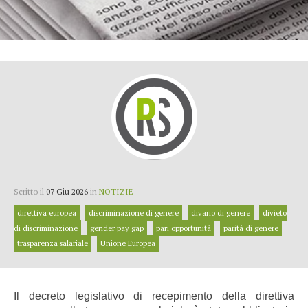
Scritto il
07 Giu 2026
in
NOTIZIE
direttiva europea
discriminazione di genere
divario di genere
divieto
di discriminazione
gender pay gap
pari opportunità
parità di genere
trasparenza salariale
Unione Europea
Il decreto legislativo di recepimento della direttiva