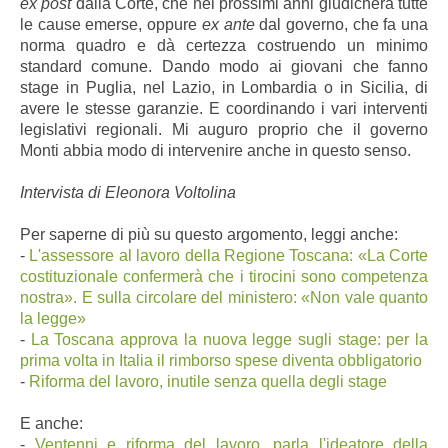
ex post
dalla Corte, che nei prossimi anni giudicherà tutte
le cause emerse, oppure
ex ante
dal governo, che fa una
norma quadro e dà certezza costruendo un minimo
standard comune. Dando modo ai giovani che fanno
stage in Puglia, nel Lazio, in Lombardia o in Sicilia, di
avere le stesse garanzie. E coordinando i vari interventi
legislativi regionali. Mi auguro proprio che il governo
Monti abbia modo di intervenire anche in questo senso.
Intervista di Eleonora Voltolina
Per saperne di più su questo argomento, leggi anche:
-
L'assessore al lavoro della Regione Toscana: «La Corte
costituzionale confermerà che i tirocini sono competenza
nostra». E sulla circolare del ministero: «Non vale quanto
la legge»
-
La Toscana approva la nuova legge sugli stage: per la
prima volta in Italia il rimborso spese diventa obbligatorio
-
Riforma del lavoro, inutile senza quella degli stage
E anche:
-
Ventenni e riforma del lavoro, parla l'ideatore della