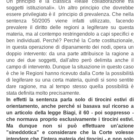
Un principio è la classica «leale collaborazione tra
soggetti istituzionali». Un altro principio che dovrebbe
essere privilegiato è il principio di prevalenza. Che nella
sentenza 50/2005 viene infatti utilizzato, facendo
prevalere il diritto delle regioni a legiferare su questa
materia, ma al contempo restringendolo a capi specifici e
ben individuati. Perché? Perché la Corte costituzionale,
in questa operazione di dipanamento dei nodi, opera un
doppio intervento: da una parte attribuisce la ragione a
uno dei due soggetti, dall'altro però delimita anche il
campo di intervento. Dunque la situazione in questo caso
è che le Regioni hanno ricevuto dalla Corte la possibilità
di legiferare su una certa materia, quindi si sono sentite
dare ragione, ma al tempo stesso quella possibilità è
stata definita molto precisamente.
In effetti la sentenza parla solo di tirocini estivi di
orientamento, anche perché si basava sul ricorso a
un articolo della legge Biagi, il 60 - poi soppresso -
che normava proprio esclusivamente i tirocini estivi.
Ma dunque non si può effettuare un'azione
"sineddotica" e considerare che la Corte volesse
intendere che l'intera materia dei tirocini - e non solo