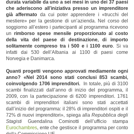
durata variabile da uno a sei mesi in uno dei 37 paesi
che aderiscono all’iniziativa presso un imprenditore
già affermato
da cui poter apprendere i «trucchi del
mestiere» per la gestione di un’azienda. Nel corso del
soggiorno all’estero i partecipanti al programma ricevono
un
rimborso spese mensile proporzionato al costo
della vita del paese di destinazione, di importo
solitamente compreso tra i 500 e i 1100 euro
. Si va
infatti dai 530 dell’Albania ai 1100 di paesi come
Norvegia e Danimarca.
Quanti progetti vengono approvati mediamente ogni
anno? «Nel 2014 sono stati conclusi 853 scambi,
coinvolgendo 1706 imprenditori.
In totale, più di 3100
scambi finalizzati dall’anno di inizio del programma, il
2009, con la partecipazione di 6200 imprenditori. 1761
scambi di imprenditori italiani sono stati accettati
dall’inizio del programma: il 28% di imprenditori ospiti e il
72% di nuovi imprenditori», spiega alla
Repubblica degli
Stagisti
Guendalina Cominotti dell’ufficio stampa
Eurochambres
, ente che gestisce il programma per conto
della Commissione UE.