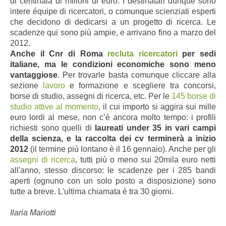
di centinaia di milioni di euro. I destinatari dunque sono
intere équipe di ricercatori, o comunque scienziati esperti
che decidono di dedicarsi a un progetto di ricerca. Le
scadenze qui sono più ampie, e arrivano fino a marzo del
2012.
Anche il Cnr di Roma
recluta ricercatori
per sedi
italiane, ma le condizioni economiche sono meno
vantaggiose
. Per trovarle basta comunque cliccare alla
sezione
lavoro
e formazione e scegliere tra concorsi,
borse di studio, assegni di ricerca, etc. Per le
145 borse di
studio attive al momento
, il cui importo si aggira sui mille
euro lordi al mese, non c’è ancora molto tempo: i profili
richiesti sono quelli di
laureati under 35 in vari campi
della scienza, e la raccolta dei cv terminerà a inizio
2012
(il termine più lontano è il 16 gennaio). Anche per gli
assegni di ricerca
, tutti più o meno sui 20mila euro netti
all'anno, stesso discorso: le scadenze per i 285 bandi
aperti (ognuno con un solo posto a disposizione) sono
tutte a breve. L'ultima chiamata è tra 30 giorni.
Ilaria Mariotti