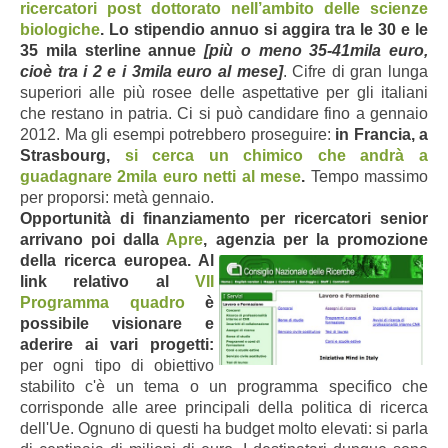
ricercatori post dottorato nell’ambito delle scienze
biologiche
. Lo stipendio annuo si aggira tra le 30 e le
35 mila sterline annue
[più o meno 35-41mila euro,
cioè tra i 2 e i 3mila euro al mese]
. Cifre di gran lunga
superiori alle più rosee delle aspettative per gli italiani
che restano in patria. Ci si può candidare fino a gennaio
2012. Ma gli esempi potrebbero proseguire:
in Francia, a
Strasbourg,
si cerca un chimico che andrà a
guadagnare 2mila euro netti al mese
.
Tempo massimo
per proporsi: metà gennaio.
Opportunità di finanziamento per ricercatori senior
arrivano poi dalla
Apre
, agenzia per la promozione
della ricerca europe
a. Al
link relativo al
VII
Programma quadro
è
possibile visionare e
aderire ai vari progetti:
per ogni tipo di obiettivo
stabilito c'è un tema o un programma specifico che
corrisponde alle aree principali della politica di ricerca
dell'Ue. Ognuno di questi ha budget molto elevati: si parla