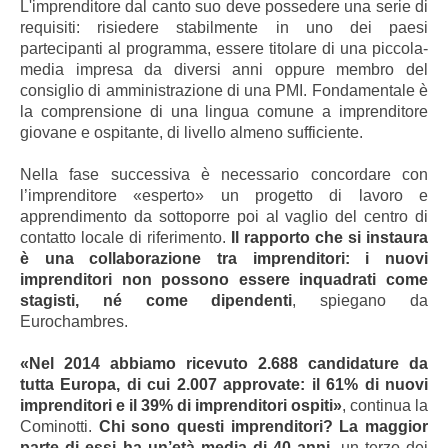
L'imprenditore dal canto suo deve possedere una serie di
requisiti: risiedere stabilmente in uno dei paesi
partecipanti al programma, essere titolare di una piccola-
media impresa da diversi anni oppure membro del
consiglio di amministrazione di una PMI. Fondamentale è
la comprensione di una lingua comune a imprenditore
giovane e ospitante, di livello almeno sufficiente.
Nella fase successiva è necessario concordare con
l’imprenditore «esperto» un progetto di lavoro e
apprendimento da sottoporre poi al vaglio del centro di
contatto locale di riferimento.
Il rapporto che si instaura
è una collaborazione tra imprenditori: i nuovi
imprenditori non possono essere inquadrati come
stagisti, né come dipendenti
, spiegano da
Eurochambres.
«Nel 2014 abbiamo ricevuto 2.688 candidature da
tutta Europa, di cui 2.007 approvate: il 61% di nuovi
imprenditori e il 39% di imprenditori ospiti»
, continua la
Cominotti.
Chi sono questi imprenditori? La maggior
parte di essi ha un’età media di 40 anni,
un terzo dei