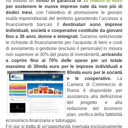
ha istituito un
fondo di garanzia di
10 milioni di euro
per sostenere le nuove imprese nate da non più di
dodici mesi
, con l'obiettivo di promuovere le giovani
realtà imprenditoriali del territorio garantendo l’accesso a
finanziamenti bancari.
I destinatari sono imprese
individuali, società e cooperative costituite da giovani
fino a 36 anni, donne e immigrati.
Saranno selezionate
le richieste di finanziamento per l'acquisto di beni e costi
di avviamento o gestione (escluso il personale) in misura
non superiore al 30% del piano di investimenti
, arrivando
a coprire fino al 70% delle spese per un totale
massimo di 30mila euro per le imprese individuali e
80mil
a euro per le società
e le cooperative.
La
Camera di Commercio di
Roma è disponibile per
assistenza alla definizione
del progetto e alla
redazione del
business
plan
, verifica della fattibilità
economico-finanziaria e tutoraggio.
Fin qui si tratta di un'opportunità riservata esclusivamente