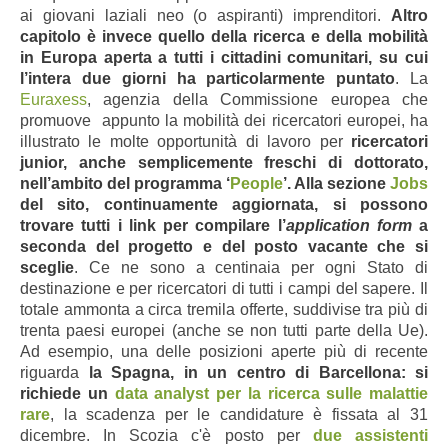
ai giovani laziali neo (o aspiranti) imprenditori.
Altro
capitolo è invece quello della ricerca e della mobilità
in Europa aperta a tutti i cittadini comunitari, su cui
l’intera due giorni ha particolarmente puntato
. La
Euraxess
, agenzia della Commissione europea che
promuove appunto la mobilità dei ricercatori europei, ha
illustrato le molte opportunità di lavoro per
ricercatori
junior, anche semplicemente freschi di dottorato,
nell’ambito del programma ‘
People
’. Alla sezione
Jobs
del sito, continuamente aggiornata, si possono
trovare tutti i link per compilare l’
application form
a
seconda del progetto e del posto vacante che si
sceglie
. Ce ne sono a centinaia per ogni Stato di
destinazione e per ricercatori di tutti i campi del sapere. Il
totale ammonta a circa tremila offerte, suddivise tra più di
trenta paesi europei (anche se non tutti parte della Ue).
Ad esempio, una delle posizioni aperte più di recente
riguarda
la Spagna, in un centro di Barcellona: si
richiede un
data analyst per la ricerca sulle malattie
rare
, la scadenza per le candidature è fissata al 31
dicembre. In Scozia c'è posto per
due assistenti