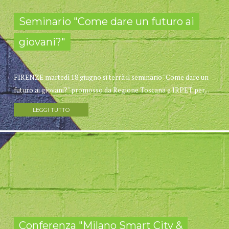
Seminario "Come dare un futuro ai
giovani?"
FIRENZE martedì 18 giugno si terrà il seminario "Come dare un
futuro ai giovani?" promosso da Regione Toscana e IRPET per...
LEGGI TUTTO
Conferenza "Milano Smart City &