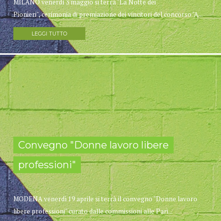
MILANO venerdì 3 maggio si terrà "La Notte dei
Pionieri", cerimonia di premiazione dei vincitori del concorso "A...
LEGGI TUTTO
Convegno "Donne lavoro libere
professioni"
MODENA venerdì 19 aprile si terrà il convegno "Donne lavoro
libere professioni" curato dalle commissioni alle Pari...