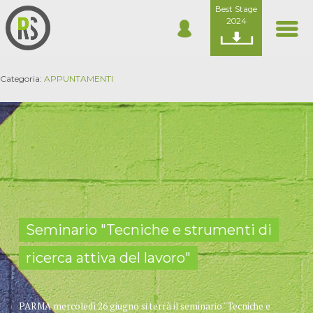
Best Stage
2024
Categoria:
APPUNTAMENTI
Seminario "Tecniche e strumenti di
ricerca attiva del lavoro"
PARMA mercoledì 26 giugno si terrà il seminario "Tecniche e