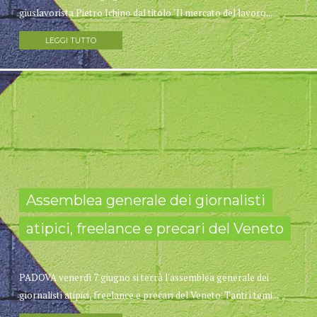
giuslavorista Pietro Ichino dal titolo "Il mercato del lavoro...
LEGGI TUTTO
Assemblea generale dei giornalisti
atipici, freelance e precari del Veneto
PADOVA venerdì 7 giugno si terrà l'assemblea generale dei
giornalisti atipici, freelance e precari del Veneto. Tanti i temi...