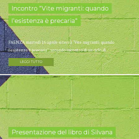
Incontro "Vite migranti: quando
l'esistenza è precaria"
FAENZA martedì 16 aprile si terrà "Vite migranti: quando
l'esistenza è precaria", secondo incontro di un ciclo di...
LEGGI TUTTO
Presentazione del libro di Silvana