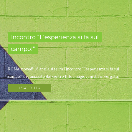
Incontro "L'esperienza si fa sul
campo!"
ROMA giovedì 18 aprile si terrà l'incontro "L'esperienza si fa sul
campo!" organizzato dal centro Informagiovani di Torvergata...
LEGGI TUTTO