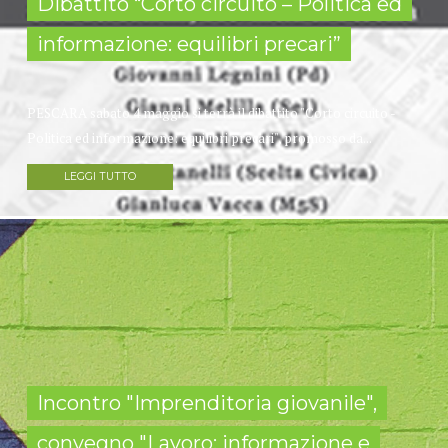
Dibattito “Corto circuito – Politica ed
informazione: equilibri precari”
PESCARA sabato 4 maggio si terrà il dibattito "Corto circuito -
Politica ed informazione: equilibri precari", promosso da...
LEGGI TUTTO
Incontro "Imprenditoria giovanile",
convegno "Lavoro: informazione e