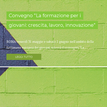
Convegno "La formazione per i
giovani: crescita, lavoro, innovazione"
ROMA venerdì 31 maggio e sabato 1 giugno nell'ambito della
Settimana europea dei giovani, si terrà il convegno "La...
LEGGI TUTTO