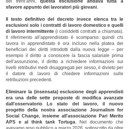
dei trent’anni,
questa esclusione andava tutta a
sfavore appunto dei lavoratori più giovani
.
Il testo definitivo del decreto invece elenca tra le
esclusioni solo i contratti di lavoro domestico e quelli
di lavoro intermittente
(i cosiddetti contratti a chiamata).
Il riferimento all'apprendistato è scomparso: quindi chi
lavora in apprendistato è ora incluso nella platea dei
beneficiari dei diritti introdotti dalla nuova legge – per
esempio il diritto a conoscere la fascia salariale prima
dell'assunzione, il diritto a richiedere informazioni sui
livelli retributivi medi disaggregati per sesso, il divieto per
il datore di lavoro di chiedere informazioni sulle
retribuzioni precedenti.
Eliminare la (insensata) esclusione degli apprendisti
era una delle sette proposte di modifica avanzate
dall’osservatorio Lo stato del lavoro, il nuovo
progetto della nostra associazione Journalism for
Social Change, insieme all'associazione Pari Merito
APS e al think tank Tortuga
. Nel documento che
avevamo reso pubblico a marzo 2026, sottoscritto da oltre