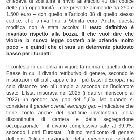
chiedeva di sostituire il rinvio all'articolo 41 del codice
delle pari opportunità – che prevede ammende tra 250 e
1.500 euro – con quello all'articolo 38 di quello stesso
codice, che arriva fino a 50mila euro. Anche questa
modifica non è stata accolta:
il testo definitivo è
invariato rispetto alla bozza. Il che vuol dire che
violare la nuova legge costerà alle aziende molto
poco – e quindi che ci sarà un deterrente piuttosto
basso per i furbetti.
Il contesto in cui entra in vigore la norma è quello di un
Paese in cui il divario retributivo di genere, secondo le
misurazioni ufficiali, appare tra i più bassi d'Europa ma
cela distanze ben più ampie a seconda dell'indicatore
usato. L'Istat misurava nel 2025 (i dati si riferiscono al
2022) un gender pay gap del 5,6%. Ma quando si
considera il
gender overall earnings gap
– indicatore che
tiene conto anche del part-time involontario, della
discontinuità di carriera e della segregazione
occupazionale – il divario complessivo sale al 39,9%,
secondo i dati Eurostat. L'ultimo rendiconto di genere
dell'Inps (Istituto nazionale della previdenza sociale)