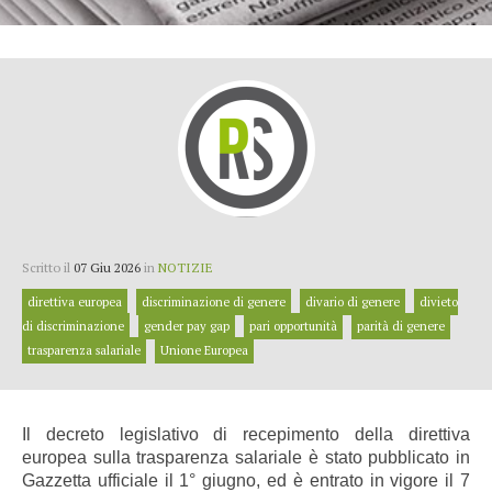
Scritto il
07 Giu 2026
in
NOTIZIE
direttiva europea
discriminazione di genere
divario di genere
divieto
di discriminazione
gender pay gap
pari opportunità
parità di genere
trasparenza salariale
Unione Europea
Il decreto legislativo di recepimento della direttiva
europea sulla trasparenza salariale è stato pubblicato in
Gazzetta ufficiale il 1° giugno, ed è entrato in vigore il 7