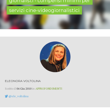
giornalisti - compensi minimi per
servizi cine-videogiornalistici
ELEONORA VOLTOLINA
Scritto il
04 Giu 2010
in
APPROFONDIMENTI
@ele_voltolina