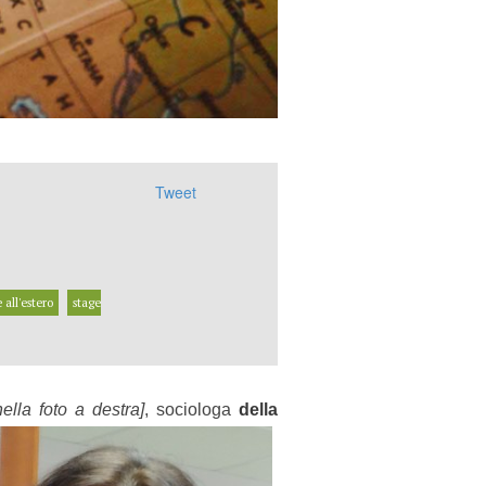
Tweet
 all'estero
stage
nella foto a destra]
, sociologa
della