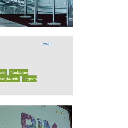
Tweet
xpat
Fondazione
one giovanile
Rapporto