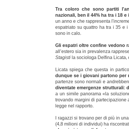
Tra coloro che sono partiti l'a
nazionali, ben il 44% ha tra i 18 e 
un anno e che rappresenta l'increment
espatriato su quattro ha tra i 35 e 
sono in calo.
Gli espatri oltre confine vedono r
all’estero sia in prevalenza rappre
Stagisti
la sociologa Delfina Licata, 
Licata spiega che questa in partic
dunque se i giovani partono per u
partenze sono normali e andrebbero 
diventate emergenze strutturali:
a un simile panorama «la soluzione 
trovando margini di partecipazione al
legge nel rapporto.
I ragazzi si trovano per di più in u
(4,8 milioni di individui) ha riscont