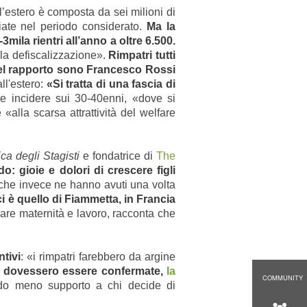
ll’estero è composta da sei milioni di
iate nel periodo considerato.
Ma la
mila rientri all’anno a oltre 6.500.
alla defiscalizzazione».
Rimpatri tutti
 nel rapporto sono Francesco Rossi
ll'estero:
«Si tratta di una fascia di
e incidere sui 30-40enni, «dove si
alla scarsa attrattività del welfare
ca degli Stagisti
e fondatrice di
The
: gioie e dolori di crescere figli
o che invece ne hanno avuti una volta
i è quello di Fiammetta, in Francia
iliare maternità e lavoro, racconta che
tivi
: «i rimpatri farebbero da argine
ni dovessero essere confermate,
la
COMMUNITY
o meno supporto a chi decide di