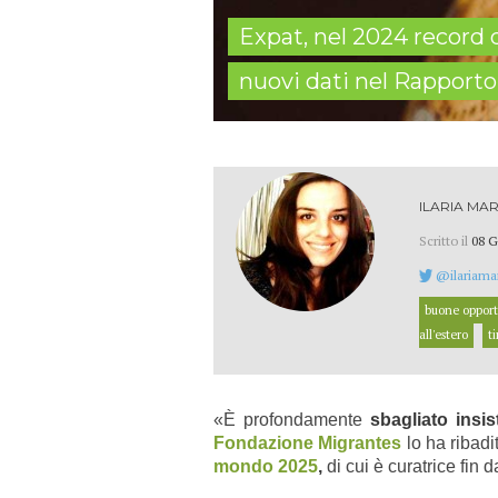
Expat, nel 2024 record di
nuovi dati nel Rapporto
ILARIA MAR
Scritto il
08 G
@ilariamar
buone opport
all'estero
ti
«È profondamente
sbagliato insis
Fondazione Migrantes
lo ha ribadi
mondo 2025
,
di cui è curatrice fin