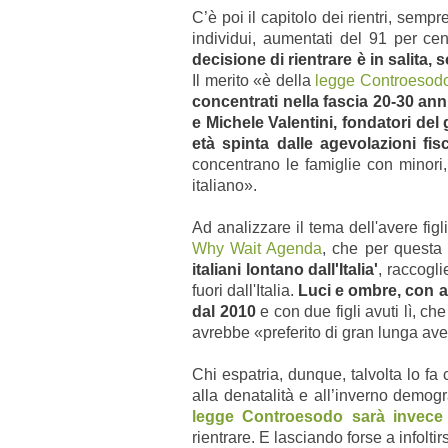
C’è poi il capitolo dei rientri, semp
individui, aumentati del 91 per ce
decisione di rientrare è in salita, 
Il merito «è della
legge Controesod
concentrati nella fascia 20-30 an
e Michele Valentini, fondatori d
età spinta dalle agevolazioni fisc
concentrano le famiglie con minori, 
italiano».
Ad analizzare il tema dell'avere figl
Why Wait Agenda
, che per questa 
italiani lontano dall'Italia'
, raccogl
fuori dall'Italia.
Luci e ombre, con as
dal 2010
e con due figli avuti lì, ch
avrebbe «preferito di gran lunga ave
Chi espatria, dunque, talvolta lo fa
alla denatalità e all’inverno demog
legge Controesodo sarà invece 
rientrare. E lasciando forse a infoltir