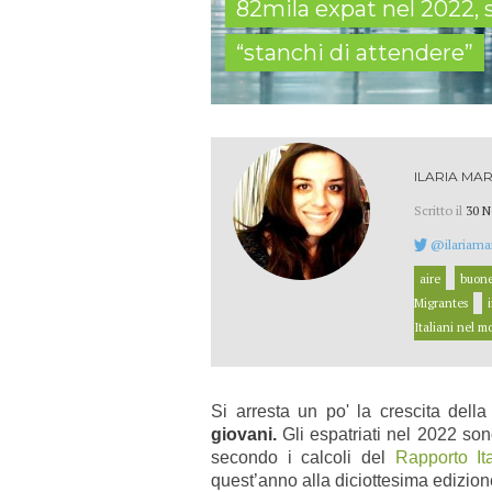
82mila expat nel 2022,
“stanchi di attendere”
ILARIA MAR
Scritto il
30 N
@ilariamar
aire
buone
Migrantes
Italiani nel 
Si arresta un po' la crescita della
giovani.
Gli espatriati nel 2022 son
secondo i calcoli del
Rapporto It
quest’anno alla diciottesima edizi