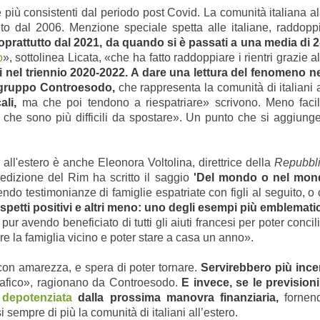
re più consistenti dal periodo post Covid. La comunità italiana a
nto dal 2006. Menzione speciale spetta alle italiane, raddopp
soprattutto dal 2021, da quando si è passati a una media di 2-3
o
», sottolinea Licata, «che ha fatto raddoppiare i rientri grazie 
ni nel triennio 2020-2022. A dare una lettura del fenomeno
el gruppo Controesodo,
che rappresenta la comunità di italiani a
ali,
ma che poi tendono a riespatriare» scrivono. Meno facil
che sono più difficili da spostare». Un punto che si aggiunge «
i all'estero è anche Eleonora Voltolina, direttrice della
Repubbli
edizione del Rim ha scritto il saggio
'Del mondo o nel mondo
iendo testimonianze di famiglie espatriate con figli al seguito, 
petti positivi e altri meno: uno degli esempi più emblematic
e pur avendo beneficiato di tutti gli aiuti francesi per poter conc
re la famiglia vicino e poter stare a casa un anno».
 con amarezza, e spera di poter tornare.
Servirebbero più incen
rafico», ragionano da Controesodo.
E invece, se le previsio
depotenziata
dalla prossima manovra finanziaria,
fornend
si sempre di più la comunità di italiani all’estero.