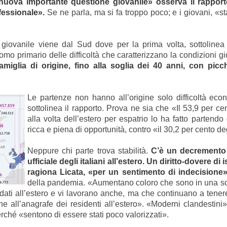
nuova importante questione giovanile» osserva il rapporto
fessionale».
Se ne parla, ma si fa troppo poco; e i giovani, «st
iovanile viene dal Sud dove per la prima volta, sottolinea 
tomo primario delle difficoltà che caratterizzano la condizioni gio
amiglia di origine, fino alla soglia dei 40 anni, con picc
Le partenze non hanno all’origine solo difficoltà ec
sottolinea il rapporto. Prova ne sia che «Il 53,9 per cent
alla volta dell’estero per espatrio lo ha fatto partendo 
ricca e piena di opportunità, contro «il 30,2 per cento de
Neppure chi parte trova stabilità.
C’è un decremento ne
ufficiale degli italiani all’estero. Un diritto-dovere d
ragiona Licata, «per un sentimento di indecisione
della pandemia. «Aumentano coloro che sono in una sort
ndati all’estero e vi lavorano anche, ma che continuano a tener
one all’anagrafe dei residenti all’estero». «Moderni clandest
erché «sentono di essere stati poco valorizzati».