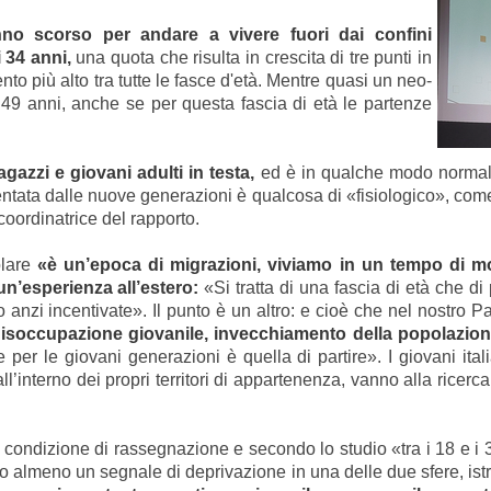
nno scorso per andare a vivere fuori dai confini
i 34 anni,
una quota che risulta in crescita di tre punti in
o più alto tra tutte le fasce d'età. Mentre quasi un neo-
i 49 anni, anche se per questa fascia di età le partenze
agazzi e giovani adulti in testa,
ed è in qualche modo normale
sentata dalle nuove generazioni è qualcosa di «fisiologico», c
coordinatrice del rapporto.
olare
«è un’epoca di migrazioni, viviamo in un tempo di mo
n’esperienza all’estero:
«Si tratta di una fascia di età che di 
anzi incentivate». Il punto è un altro: e cioè che nel nostro P
 disoccupazione giovanile, invecchiamento della popolazio
per le giovani generazioni è quella di partire». I giovani ital
l’interno dei propri territori di appartenenza, vanno alla ricerc
na condizione di rassegnazione e secondo lo studio «tra i 18 e 
rato almeno un segnale di deprivazione in una delle due sfere, is