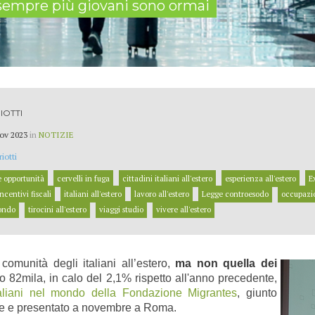
 sempre più giovani sono ormai
IOTTI
ov 2023
in
NOTIZIE
iotti
 opportunità
cervelli in fuga
cittadini italiani all'estero
esperienza all'estero
E
incentivi fiscali
italiani all'estero
lavoro all'estero
Legge controesodo
occupazi
mondo
tirocini all'estero
viaggi studio
vivere all'estero
 comunità degli italiani all’estero,
ma non quella dei
o 82mila, in calo del 2,1% rispetto all'anno precedente,
aliani nel mondo della Fondazione Migrantes
, giunto
one e presentato a novembre a Roma.