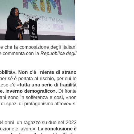
 che la composizione degli italiani
ome commenta con la
Repubblica degli
bilità». Non c'è niente di strano
per sé è portata al rischio, per cui le
aese c'è
«tutta una serie di fragilità
ne, inverno demografico».
Di fronte
iani sono in sofferenza e così, «non
a di spazi di protagonismo altrove» si
i 34 anni un ragazzo su due nel 2022
truzione e lavoro».
La conclusione è