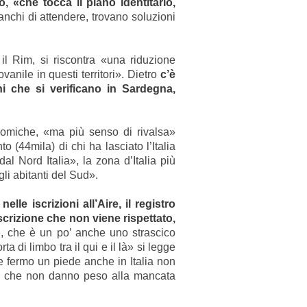
, «che tocca il piano identitario,
anchi di attendere, trovano soluzioni
il Rim, si riscontra «una riduzione
vanile in questi territori». Dietro
c’è
hi che si verificano in Sardegna,
onomiche, «ma più senso di rivalsa»
o (44mila) di chi ha lasciato l’Italia
dal Nord Italia», la zona d’Italia più
gli abitanti del Sud».
lle iscrizioni all’Aire, il registro
i iscrizione che non viene rispettato,
»
, che è un po’ anche uno strascico
a di limbo tra il qui
e il là» si legge
e fermo un piede anche in Italia non
ini» che non danno peso alla mancata