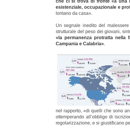
che ci si trova di fronte «a una 
esistenziale, occupazionale e pro
lontano da casa».
Un segnale inedito del malessere g
strutturale del peso dei giovani, sin
«la permanenza protratta nella f
Campania e Calabria»
.
nel rapporto, «di quelli che sono a
ottemperando all’obbligo di iscrizi
regolarizzazione, e si giustificano p