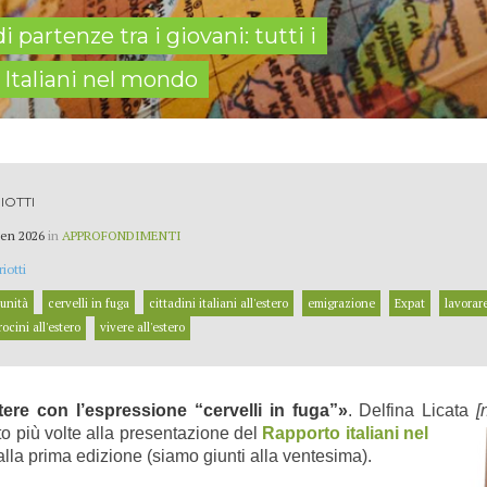
 partenze tra i giovani: tutti i
 Italiani nel mondo
IOTTI
en 2026
in
APPROFONDIMENTI
iotti
unità
cervelli in fuga
cittadini italiani all'estero
emigrazione
Expat
lavorare
rocini all'estero
vivere all'estero
tere con l’espressione “cervelli in fuga”»
. Delfina Licata
[
to più volte alla presentazione del
Rapporto italiani nel
 dalla prima edizione (siamo giunti alla ventesima)
.