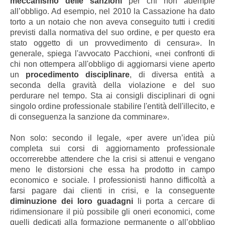
meccanismo delle sanzioni
per chi non adempie
all’obbligo. Ad esempio, nel 2010 la Cassazione ha dato
torto a un notaio che non aveva conseguito tutti i crediti
previsti dalla normativa del suo ordine, e per questo era
stato oggetto di un provvedimento di censura». In
generale, spiega l'avvocato Pacchioni, «nei confronti di
chi non ottempera all'obbligo di aggiornarsi viene aperto
un
procedimento
disciplinare
, di diversa entità a
seconda della gravità della violazione e del suo
perdurare nel tempo. Sta ai consigli disciplinari di ogni
singolo ordine professionale stabilire l'entità dell'illecito, e
di conseguenza la sanzione da comminare».
Non solo: secondo il legale, «per avere un’idea più
completa sui corsi di aggiornamento professionale
occorrerebbe attendere che la crisi si attenui e vengano
meno le distorsioni che essa ha prodotto in campo
economico e sociale. I professionisti hanno difficoltà a
farsi pagare dai clienti in crisi, e la conseguente
diminuzione dei loro guadagni
li porta a cercare di
ridimensionare il più possibile gli oneri economici, come
quelli dedicati alla formazione permanente o all’obbligo