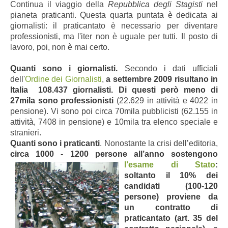
Continua il viaggio della
Repubblica degli Stagisti
nel
pianeta praticanti. Questa quarta puntata è dedicata ai
giornalisti: il praticantato è necessario per diventare
professionisti, ma l'iter non è uguale per tutti. Il posto di
lavoro, poi, non è mai certo.
Quanti sono i giornalisti.
Secondo i dati ufficiali
dell'
Ordine dei Giornalisti
,
a settembre 2009 risultano in
Italia 108.437 giornalisti. Di questi però meno di
27mila sono professionisti
(22.629 in attività e 4022 in
pensione). Vi sono poi circa 70mila pubblicisti (62.155 in
attività, 7408 in pensione) e 10mila tra elenco speciale e
stranieri.
Quanti sono i praticanti
. Nonostante la crisi dell’editoria,
circa 1000 - 1200 persone all’anno sostengono
l’esame di Stato
:
soltanto il 10% dei
candidati (100-120
persone) proviene da
un contratto di
praticantato (art. 35 del