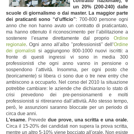
contratto nazionale), e
un 20% (200-240) dalle
scuole di giornalismo o dai master.
La maggior parte
dei praticanti sono “d’ufficio”
: 700-800 persone ogni
anno che non hanno avuto un contratto di praticantato,
ma hanno ottenuto il riconoscimento per l’abilitazione a
sostenere l’esame direttamente dal proprio
Ordine
regionale
. Ogni anno all'albo "professionisti" dell’
Ordine
dei giornalisti
si aggiungono 800-1000 nuovi iscritti: a
fronte di questi ingressi vi sono in media 300
professionisti che ogni anno vanno in pensione o
sospendono l’attività. Insomma, per ogni posto che
(teoricamente) si libera ci sono due o tre new entry che
ambiscono a occuparlo. Nel corso del 2010 la situazione
potrebbe cambiare: le aziende che dichiarano lo stato di
crisi prevedono dei pre-pensionamenti e molti
professionisti si ritireranno dall’attività. Allo stesso tempo,
però, le assunzioni saranno bloccate per un periodo di
circa due anni.
L'esame.
Prevede
due prove, una scritta e una orale.
Circa il 15-20% dei candidati non supera la prova scritta,
mentre un altro 5-10% viene bocciato all'orale. Non esiste