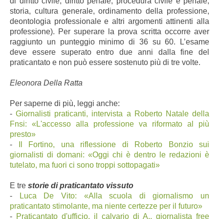
di diritto civile, diritto penale, procedura civile e penale,
storia, cultura generale, ordinamento della professione,
deontologia professionale e altri argomenti attinenti alla
professione). Per superare la prova scritta occorre aver
raggiunto un punteggio minimo di 36 su 60. L’esame
deve essere superato entro due anni dalla fine del
praticantato e non può essere sostenuto più di tre volte.
Eleonora Della Ratta
Per saperne di più, leggi anche:
-
Giornalisti praticanti, intervista a Roberto Natale della
Fnsi: «L'accesso alla professione va riformato al più
presto»
-
Il Fortino, una riflessione di Roberto Bonzio sui
giornalisti di domani: «Oggi chi è dentro le redazioni è
tutelato, ma fuori ci sono troppi sottopagati»
E tre
storie di praticantato vissuto
-
Luca De Vito: «Alla scuola di giornalismo un
praticantato stimolante, ma niente certezze per il futuro»
-
Praticantato d'ufficio, il calvario di A., giornalista free