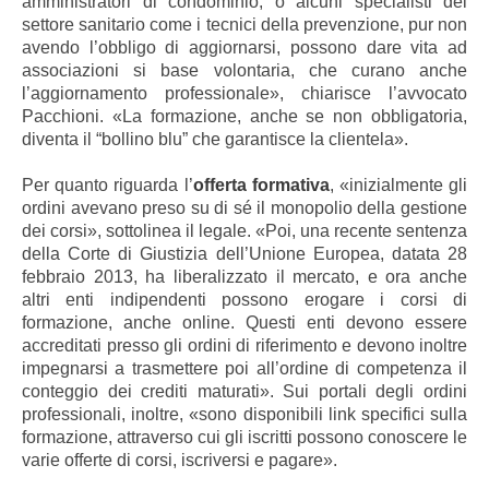
amministratori di condominio, o alcuni specialisti del
settore sanitario come i tecnici della prevenzione, pur non
avendo l’obbligo di aggiornarsi, possono dare vita ad
associazioni si base volontaria, che curano anche
l’aggiornamento professionale», chiarisce l’avvocato
Pacchioni. «La formazione, anche se non obbligatoria,
diventa il “bollino blu” che garantisce la clientela».
Per quanto riguarda l’
offerta formativa
, «inizialmente gli
ordini avevano preso su di sé il monopolio della gestione
dei corsi», sottolinea il legale. «Poi, una recente sentenza
della Corte di Giustizia dell’Unione Europea, datata 28
febbraio 2013, ha liberalizzato il mercato, e ora anche
altri enti indipendenti possono erogare i corsi di
formazione, anche online. Questi enti devono essere
accreditati presso gli ordini di riferimento e devono inoltre
impegnarsi a trasmettere poi all’ordine di competenza il
conteggio dei crediti maturati». Sui portali degli ordini
professionali, inoltre, «sono disponibili link specifici sulla
formazione, attraverso cui gli iscritti possono conoscere le
varie offerte di corsi, iscriversi e pagare».