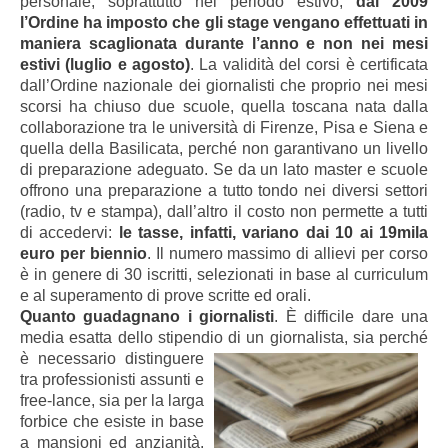
personale, soprattutto nel periodo estivo,
dal 2009
l’Ordine ha imposto che gli stage vengano effettuati in
maniera scaglionata durante l’anno e non nei mesi
estivi (luglio e agosto)
. La validità del corsi è certificata
dall’Ordine nazionale dei giornalisti che proprio nei mesi
scorsi ha chiuso due scuole, quella toscana nata dalla
collaborazione tra le università di Firenze, Pisa e Siena e
quella della Basilicata, perché non garantivano un livello
di preparazione adeguato. Se da un lato master e scuole
offrono una preparazione a tutto tondo nei diversi settori
(radio, tv e stampa), dall’altro il costo non permette a tutti
di accedervi:
le tasse, infatti, variano dai 10 ai 19mila
euro per biennio
. Il numero massimo di allievi per corso
è in genere di 30 iscritti, selezionati in base al curriculum
e al superamento di prove scritte ed orali.
Quanto guadagnano i giornalisti
. È difficile dare una
media esatta dello stipendio di un giornalista, sia
perché
è necessario distinguere
tra professionisti assunti e
free-lance, sia per la larga
forbice che esiste in base
a mansioni ed anzianità.