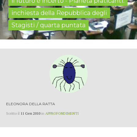
il futuro è incerto - Pianeta praticanti:
inchiesta della Repubblica degli
Stagisti / quarta puntata
ELEONORA DELLA RATTA
Scritto il
11 Gen 2010
in
APPROFONDIMENTI