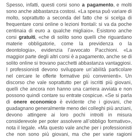
Spesso, infatti, questi corsi sono
a pagamento
, e molti
sono anche abbastanza costosi. «La spesa può variare di
molto, soprattutto a seconda del fatto che si scelga di
frequentare corsi online o lezioni frontali: si va da poche
centinaia di euro a qualche migliaio». Esistono anche
corsi
gratuiti
, «che di solito sono quelli che riguardano
materie obbligatorie, come la previdenza o la
deontologia», evidenzia l’avvocato Pacchioni. «La
maggior parte degli altri corsi è a pagamento, anche se di
solito online si trovano pacchetti abbastanza vantaggiosi.
I professionisti devono sviluppare un’abilità particolare
nel cercare le offerte formative più convenienti». Un
discorso che vale soprattutto per gli iscritti più giovani,
quelli che ancora non hanno una carriera avviata e non
possono quindi contare su entrate cospicue. «Se si parla
di
onere economico
è evidente che i giovani, che
guadagnano generalmente meno dei colleghi più anziani,
devono attingere ai loro pochi introiti in misura
considerevole per poter assolvere all’obbligo formativo»,
nota il legale. «Ma questo vale anche per i professionisti
che non sono più giovani, ma che per varie ragioni