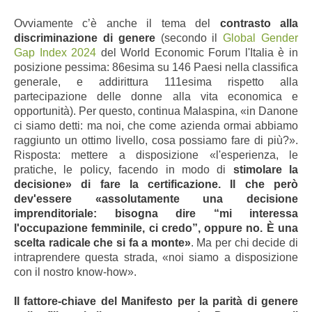
Ovviamente c’è anche il tema del
contrasto alla
discriminazione di genere
(secondo il
Global Gender
Gap Index 2024
del World Economic Forum l
'Italia è
in
posizione pessima: 86esima su 146 Paesi nella classifica
generale, e addirittura 111esima rispetto alla
partecipazione delle donne alla vita economica e
opportunità). Per questo, continua Malaspina, «in Danone
ci siamo detti: ma noi, che come azienda ormai abbiamo
raggiunto un ottimo livello, cosa possiamo fare di più?».
Risposta: mettere a disposizione «l'esperienza, le
pratiche, le policy, facendo in modo di
stimolare la
decisione» di fare la certificazione. Il che però
dev'essere «assolutamente una decisione
imprenditoriale: bisogna dire “mi interessa
l'occupazione femminile, ci credo”, oppure no. È una
scelta radicale che si fa a monte»
. Ma per chi decide di
intraprendere questa strada, «noi siamo a disposizione
con il nostro know-how».
Il fattore-chiave del Manifesto per la parità di genere