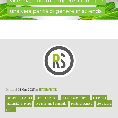
vicenda, è ora di rompere il tabù: per
una vera parità di genere in azienda
Scritto il
04 Mag 2023
in
INTERVISTE
congedo maternità
gender pay gap
materie scientifiche
maternità
maternità e lavoro
occupazione femminile
parità di genere
stereotipi di
genere