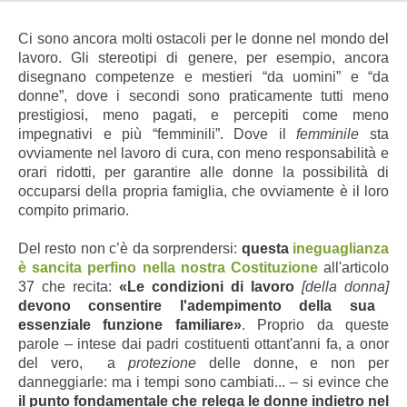
Ci sono ancora molti ostacoli per le donne nel mondo del
lavoro. Gli stereotipi di genere, per esempio, ancora
disegnano competenze e mestieri “da uomini” e “da
donne”, dove i secondi
sono praticamente tutti meno
prestigiosi, meno pagati, e percepiti come meno
impegnativi e più “femminili”. Dove il
femminile
sta
ovviamente nel lavoro di cura, con meno responsabilità e
orari ridotti, per garantire alle donne la possibilità di
occuparsi della propria famiglia, che ovviamente è il loro
compito primario.
Del resto non c’è da sorprendersi:
questa
ineguaglianza
è sancita
perfino nella nostra Costituzione
all'articolo
37 che recita:
«Le condizioni di lavoro
[della donna]
devono consentire l'adempimento della sua
essenziale funzione familiare»
. Proprio da queste
parole – intese
dai padri costituenti
ottant'anni fa, a onor
del vero, a
protezione
delle donne, e non per
danneggiarle: ma i tempi sono cambiati... – si evince che
il punto fondamentale che relega le donne indietro nel