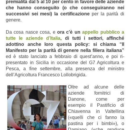
premialità dal 5 al 10 per cento in favore delle aziende
che hanno conseguito (o che conseguiranno nei
successivi sei mesi) la certificazione
per la parità di
genere.
Da cosa nasce cosa, e
ora c'è un
appello pubblico a
tutte le aziende d’Italia
, di tutti i settori, affinché
adottino anche loro questa policy: si chiama “Il
Manifesto per la parità di genere nella filiera italiana”
ed è stato lanciato a febbraio di quest’anno, e poi ri-
presentato in Sicilia in occasione del G7 Agricoltura e
Pesca, a fine settembre, alla presenza del ministro
dell’Agricoltura Francesco Lollobrigida.
Oltre ad alcune delle
aziende fornitrici di
Danone, come per
esempio il Pastificio di
Chiavenna in Valtellina
(«quelli che ci fanno la
pastina per i bimbi»), o
Damiano («che produce