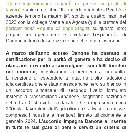
“
Come implementare la parità di genere sul posto di
lavoro
” e autrice del libro “Il congedo originale - Perché le
aziende temono la maternità”, scritto a quattro mani nel
2023 con la collega Marialaura Agosta (qui la puntata del
podcast della Repubblica degli Stagisti
su questo libro)
proprio per ripercorrere e divulgare l'esperienza di
Danone in tema di valorizzazione delle madri lavoratrici.
A marzo dell'anno scorso Danone ha ottenuto la
certificazione per la parità di genere e ha deciso di
rilanciare provando a coinvolgere i suoi 500 fornitori
nel percorso
, incentivandoli a prenderla a loro volta.
L’intenzione di espandere a macchia d'olio l'adesione
alla certificazione è stata messa anche nero su bianco in
un accordo sindacale di secondo livello formulato
insieme a Massimiliano Albanese, segretario nazionale
della Fai Cisl (sigla sindacale che rappresenta circa
200mila lavoratori dell'agricoltura e attività connesse,
compresa l'industria alimentare) firmato ufficialmente a
gennaio 2024.
L'accordo impegna Danone a inserire
in tutte le sue gare di beni e servizi un criterio di