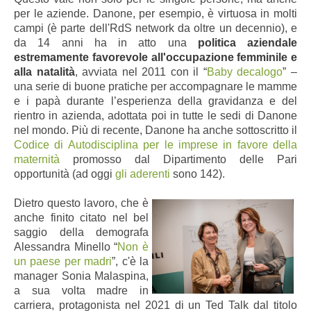
per le aziende. Danone, per esempio, è virtuosa in molti
campi (è parte dell'RdS network da oltre un decennio), e
da 14 anni ha in atto una
politica aziendale
estremamente favorevole all'occupazione femminile e
alla natalità
, avviata nel 2011 con il “
Baby decalogo
” –
una serie di buone pratiche per accompagnare le mamme
e i papà durante l’esperienza della gravidanza e del
rientro in azienda, adottata poi in tutte le sedi di Danone
nel mondo. Più di recente, Danone ha anche sottoscritto il
Codice di Autodisciplina per le imprese in favore della
maternità
promosso dal Dipartimento delle Pari
opportunità (ad oggi
gli aderenti
sono 142).
Dietro questo lavoro, che è
anche finito citato nel bel
saggio della demografa
Alessandra Minello “
Non è
un paese per madri
”, c'è la
manager Sonia Malaspina,
a sua volta madre in
carriera, protagonista nel 2021 di un Ted Talk dal titolo