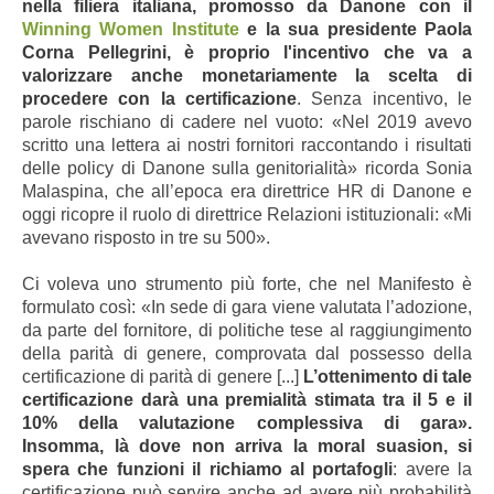
nella filiera italiana, promosso da Danone con il
Winning Women Institute
e la sua presidente Paola
Corna Pellegrini, è proprio l'incentivo che va a
valorizzare anche monetariamente la scelta di
procedere con la certificazione
. Senza incentivo, le
parole rischiano di cadere nel vuoto: «Nel 2019 avevo
scritto una lettera ai nostri fornitori raccontando i risultati
delle policy di Danone sulla genitorialità
»
ricorda Sonia
Malaspina, che all’epoca era direttrice HR di Danone e
oggi ricopre il ruolo di direttrice Relazioni istituzionali: «Mi
avevano risposto in tre su 500».
Ci voleva uno strumento più forte, che nel Manifesto è
formulato così: «In sede di gara viene valutata l’adozione,
da parte del fornitore, di politiche tese al raggiungimento
della parità di genere, comprovata dal possesso della
certificazione di parità di genere [...]
L’ottenimento di tale
certificazione darà una premialità stimata tra il 5 e il
10% della valutazione complessiva di gara».
Insomma, là dove non arriva la moral suasion, si
spera che funzioni il richiamo al portafogli
: avere la
certificazione può servire anche ad avere più probabilità