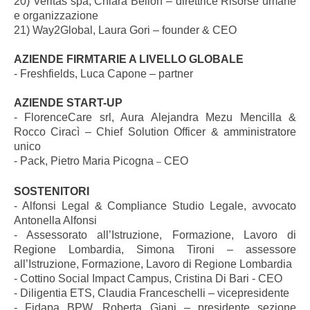
20) Veritas spa, Chiara Bellon – direttrice Risorse umane
e organizzazione
21) Way2Global, Laura Gori – founder & CEO
AZIENDE FIRMTARIE A LIVELLO GLOBALE
- Freshfields, Luca Capone – partner
AZIENDE START-UP
- FlorenceCare srl, Aura Alejandra Mezu Mencilla &
Rocco Ciracì – Chief Solution Officer & amministratore
unico
- Pack, Pietro Maria Picogna
CEO
–
SOSTENITORI
- Alfonsi Legal & Compliance Studio Legale, avvocato
Antonella Alfonsi
- Assessorato all’Istruzione, Formazione, Lavoro di
Regione Lombardia, Simona Tironi – assessore
all’Istruzione, Formazione, Lavoro di Regione Lombardia
- Cottino Social Impact Campus, Cristina Di Bari - CEO
- Diligentia ETS, Claudia Franceschelli – vicepresidente
- Fidapa BPW, Roberta Giani – presidente sezione