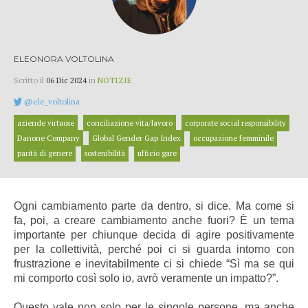
ELEONORA VOLTOLINA
Scritto il
06 Dic 2024
in
NOTIZIE
@ele_voltolina
aziende virtuose
conciliazione vita/lavoro
corporate social responsibility
Danone Company
Global Gender Gap Index
occupazione femminile
parità di genere
sostenibilità
ufficio gare
Ogni cambiamento parte da dentro, si dice. Ma come si
fa, poi, a creare cambiamento anche fuori? È un tema
importante per chiunque decida di agire positivamente
per la collettività, perché poi ci si guarda intorno con
frustrazione e inevitabilmente ci si chiede “Sì ma se qui
mi comporto così solo io, avrò veramente un impatto?”.
Questo vale non solo per le singole persone, ma anche