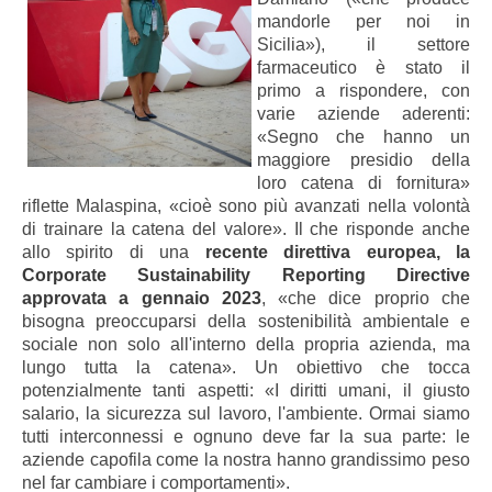
mandorle per noi in
Sicilia»), il settore
farmaceutico è stato il
primo a rispondere, con
varie aziende aderenti:
«Segno che hanno un
maggiore presidio della
loro catena di fornitura»
riflette Malaspina, «cioè sono più avanzati nella volontà
di trainare la catena del valore».
Il che risponde anche
allo spirito di una
recente direttiva europea, la
Corporate Sustainability Reporting Directive
approvata a gennaio 2023
, «che dice proprio che
bisogna preoccuparsi della sostenibilità ambientale e
sociale non solo all'interno della propria azienda, ma
lungo tutta la catena». Un obiettivo che tocca
potenzialmente tanti aspetti: «I diritti umani, il giusto
salario, la sicurezza sul lavoro, l'ambiente. Ormai siamo
tutti interconnessi e ognuno deve far la sua parte: le
aziende capofila come la nostra hanno grandissimo peso
nel far cambiare i comportamenti».