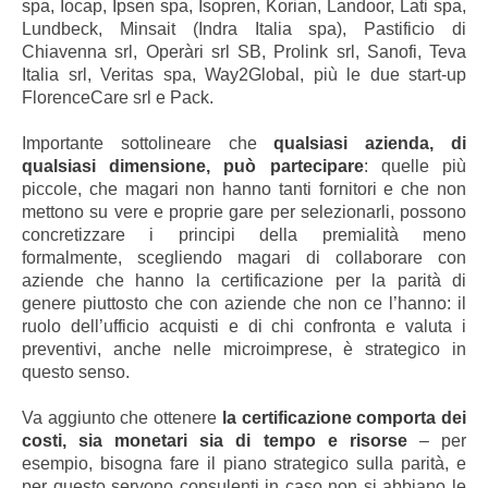
spa, Iocap, Ipsen spa, Isopren, Korian, Landoor, Lati spa,
Lundbeck, Minsait (Indra Italia spa), Pastificio di
Chiavenna srl, Operàri srl SB, Prolink srl, Sanofi, Teva
Italia srl, Veritas spa, Way2Global, più le due start-up
FlorenceCare srl e Pack.
Importante sottolineare che
qualsiasi azienda, di
qualsiasi dimensione, può partecipare
: quelle più
piccole, che magari non hanno tanti fornitori e che non
mettono su vere e proprie gare per selezionarli, possono
concretizzare i principi della premialità meno
formalmente, scegliendo magari di collaborare con
aziende che hanno la certificazione per la parità di
genere piuttosto che con aziende che non ce l’hanno: il
ruolo dell’ufficio acquisti e di chi confronta e valuta i
preventivi, anche nelle microimprese, è strategico in
questo senso.
Va aggiunto che ottenere
la certificazione comporta dei
costi, sia monetari sia di tempo e risorse
– per
esempio, bisogna fare il piano strategico sulla parità, e
per questo servono consulenti in caso non si abbiano le