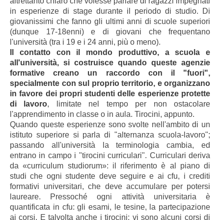
altrettanto chiaro che volesse parlare di ragazzi impegnati
in esperienze di stage durante il periodo di studio. Di
giovanissimi che fanno gli ultimi anni di scuole superiori
(dunque 17-18enni) e di giovani che frequentano
l'università (tra i 19 e i 24 anni, più o meno).
Il contatto con il mondo produttivo, a scuola e
all'università, si costruisce quando queste agenzie
formative creano un raccordo con il "fuori",
specialmente con sul proprio territorio, e organizzano
in favore dei propri studenti delle esperienze protette
di lavoro
, limitate nel tempo per non ostacolare
l'apprendimento in classe o in aula. Tirocini, appunto.
Quando queste esperienze sono svolte nell'ambito di un
istituto superiore si parla di "alternanza scuola-lavoro";
passando all'università la terminologia cambia, ed
entrano in campo i "tirocini curriculari". Curriculari deriva
da «curriculum studiorum»: il riferimento è al piano di
studi che ogni studente deve seguire e ai cfu, i crediti
formativi universitari, che deve accumulare per potersi
laureare. Pressoché ogni attività universitaria è
quantificata in cfu: gli esami, le tesine, la partecipazione
ai corsi. E talvolta anche i tirocini: vi sono alcuni corsi di