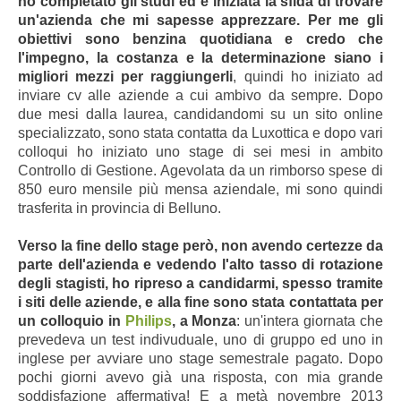
ho completato gli studi ed è iniziata la sfida di trovare
un'azienda che mi sapesse apprezzare. Per me gli
obiettivi sono benzina quotidiana e credo che
l'impegno, la costanza e la determinazione siano i
migliori mezzi per raggiungerli
, quindi ho iniziato ad
inviare cv alle aziende a cui ambivo da sempre. Dopo
due mesi dalla laurea, candidandomi su un sito online
specializzato, sono stata contatta da Luxottica e dopo vari
colloqui ho iniziato uno stage di sei mesi in ambito
Controllo di Gestione. Agevolata da un rimborso spese di
850 euro mensile più mensa aziendale, mi sono quindi
trasferita in provincia di Belluno.
Verso la fine dello stage però, non avendo certezze da
parte dell'azienda e vedendo l'alto tasso di rotazione
degli stagisti, ho ripreso a candidarmi, spesso tramite
i siti delle aziende, e alla fine sono stata contattata per
un colloquio in
Philips
, a Monza
: un'intera giornata che
prevedeva un test indivuduale, uno di gruppo ed uno in
inglese per avviare uno stage semestrale pagato. Dopo
pochi giorni avevo già una risposta, con mia grande
soddisfazione affermativa! E a metà novembre 2013