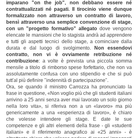
imparano "on the job", non debbano essere né
contrattualizzati né pagati. Il tirocinio viene dunque
formalizzato non attraverso un contratto di lavoro,
bensì attraverso una semplice convenzione di stage,
con un "progetto formativo" allegato
dove vengono
elencate le mansioni che lo stagista andrà ad apprendere
e tutti gli aspetti tecnici dello stage, a cominciare dalla
durata e dal luogo di svolgimento.
Non essendovi
contratto, non vi è ovviamente retribuzione né
contribuzione
: a volte è prevista una piccola somma
mensile a titolo di rimborso spese forfettario, che non va
assolutamente confusa con uno stipendio e che si può
tutt'al più definire "indennità di partecipazione".
Ora, se quando il ministro Carrozza ha pronunciato la
frase in questione, «Non voglio più che gli studenti italiani
arrivino a 25 anni senza aver mai lavorato un solo giorno
nella loro vita», si riferiva non a un «lavoro» ma più
genericamente a una «esperienza di lavoro», è chiaro
che volesse intendere gli stage. E date le sue
competenze e gli altri elementi della frase - gli «studenti
italiani» e il riferimento anagrafico ai «25 anni» - è