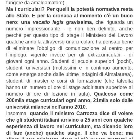
fungere da amalgamatore).
Ma i curriculari? Per quelli la potestà normativa resta
allo Stato. E per la cronaca al momento c'è un buco
nero: una
vacatio legis
gravissima
, che riguarda un
numero impressionante - e non ben definito, anche
perché per questo tipo di stage il Ministero del Lavoro
qualche anno fa attraverso una circolare ha pensato bene
di eliminare l'obbligo di comunicazione al centro per
l'impiego, vigente invece per gli extracurriculari - di
giovani ogni anno. Studenti di scuole superiori (pochi),
studenti universitari (moltissimi e in continuo aumento,
come emerge anche dalle ultime indagini di Almalaurea),
studenti di master e corsi di formazione (che talvolta
hanno un numero di ore di stage addirittura superiore al
numero di ore di lezione in aula).
Qualcosa come
200mila stage curriculari ogni anno, 21mila solo dalle
università milanesi nell'anno 2010
.
Insomma,
quando il ministro Carrozza dice di volere
che gli studenti italiani arrivino a 25 anni con qualche
esperienza di lavoro nel curriculum, sta dicendo loro
di fare (anche) qualche stage. Il che va bene: ma