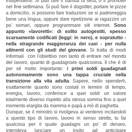
indipendenti. Si può fare il barista la sera, o il promoter
nel fine settimana. Si può fare il dogsitter, portare le pizze
a domicilio, si possono fare traduzioni se si padroneggia
bene una lingua, oppure dare ripetizione ai ragazzini un
po' somari, oppure programmare siti internet.
Sono
appunto «lavoretti»: di solito autogestiti, spesso
scarsamente codificati (leggi: in nero), e sopratutto -
nella stragrande maggioranza dei casi - per nulla
attinenti con gli studi del giovane
. Si tratta di modi
informali con l'obiettivo
non tanto di
entrare nel mondo
del lavoro, quanto di guadagnare qualcosina. Il che è di
per sé molto importante:
i primi soldi guadagnati
autonomamente sono una tappa cruciale nella
transizione alla vita adulta
. Sapere, nello spenderli,
esattamente quanto sono costati in termini di tempo,
energia, lavoro, conferisce a quei soldi un valore
totalmente diverso rispetto alla stessa somma fino a quel
momento elargita da mamma e papà a mò di paghetta.
Dunque, se il ministro si rivolgeva ai ventenni incitandoli
a questo tipo di lavoro, lavoro in senso stretto, tu fai
qualcosa per il quale guadagni un po' di denaro,
intendeva lanciare un invito ad anticipare