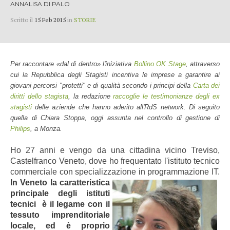
ANNALISA DI PALO
Scritto il
15 Feb 2015
in
STORIE
Per raccontare «dal di dentro» l'iniziativa
Bollino OK Stage
, attraverso
cui la Repubblica degli Stagisti incentiva le imprese a garantire ai
giovani percorsi "protetti" e di qualità secondo i principi della
Carta dei
diritti dello stagista
, la redazione
raccoglie le testimonianze degli ex
stagisti
delle aziende che hanno aderito all'RdS network. Di seguito
quella di Chiara Stoppa, oggi assunta nel controllo di gestione di
Philips
, a Monza.
Ho 27 anni e vengo da una cittadina vicino Treviso,
Castelfranco Veneto, dove ho frequentato l'istituto tecnico
commerciale con specializzazione in programmazione IT.
In Veneto
la caratteristica
principale degli istituti
tecnici è il legame con il
tessuto imprenditoriale
locale, ed è proprio