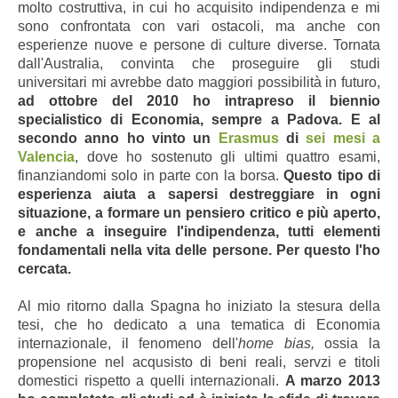
molto costruttiva, in cui ho acquisito indipendenza e mi
sono confrontata con vari ostacoli, ma anche con
esperienze nuove e persone di culture diverse. Tornata
dall'Australia, convinta che proseguire gli studi
universitari mi avrebbe dato maggiori possibilità in futuro,
ad ottobre del 2010 ho intrapreso il biennio
specialistico di Economia, sempre a Padova. E al
secondo anno ho vinto un
Erasmus
di
sei mesi a
Valencia
, dove ho sostenuto gli ultimi quattro esami,
finanziandomi solo in parte con la borsa.
Questo tipo di
esperienza aiuta a sapersi destreggiare in ogni
situazione, a formare un pensiero critico e più aperto,
e anche a inseguire l'indipendenza, tutti elementi
fondamentali nella vita delle persone. Per questo l'ho
cercata.
Al mio ritorno dalla Spagna ho iniziato la stesura della
tesi, che ho dedicato a una tematica di Economia
internazionale, il fenomeno dell'
home bias,
ossia la
propensione nel acqusisto di beni reali, servzi e titoli
domestici rispetto a quelli internazionali.
A marzo 2013