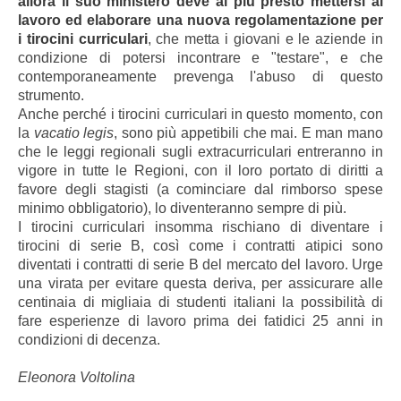
allora il suo ministero deve al più presto mettersi al
lavoro ed elaborare una nuova regolamentazione per
i tirocini curriculari
, che metta i giovani e le aziende in
condizione di potersi incontrare e "testare", e che
contemporaneamente prevenga l'abuso di questo
strumento.
Anche perché i tirocini curriculari in questo momento, con
la
vacatio legis
, sono più appetibili che mai. E man mano
che le leggi regionali sugli extracurriculari entreranno in
vigore in tutte le Regioni, con il loro portato di diritti a
favore degli stagisti (a cominciare dal rimborso spese
minimo obbligatorio), lo diventeranno sempre di più.
I tirocini curriculari insomma rischiano di diventare i
tirocini di serie B, così come i contratti atipici sono
diventati i contratti di serie B del mercato del lavoro. Urge
una virata per evitare questa deriva, per assicurare alle
centinaia di migliaia di studenti italiani la possibilità di
fare esperienze di lavoro prima dei fatidici 25 anni in
condizioni di decenza.
Eleonora Voltolina