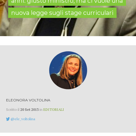
anni: giusto ministro, ma ci vuole una
nuova legge sugli stage curriculari
ELEONORA VOLTOLINA
Scritto il
20 Set 2013
in
EDITORIALI
@ele_voltolina