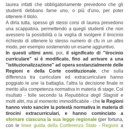
laurea infatti che obbligatoriamente prevedono che gli
studenti debbano farne uno, o più d'uno, per poter
ottenere il titolo.
A dirla tutta, spesso gli stessi corsi di laurea prevedono
una scappatoia, permettendo a quegli studenti che non
avessero la possibilità o la voglia di svolgere il tirocinio
richiesto di ottenere lo stesso numero di cfu in un altro
modo, per esempio sostenendo un esame aggiuntivo.
In questi ultimi anni
, poi,
il significato di "tirocinio
curriculare" si è modificato, fino ad arrivare a una
"istituzionalizzazione" ad opera sostanzialmente delle
Regioni e della Corte costituzionale
, che sulla
differenza tra curriculare ed extracurriculare hanno
poggiato le une la battaglia, l'altra la decisione finale in
merito alla competenza normativa in materia di stage. Col
risultato - folle secondo la
Repubblica degli Stagisti
e
molti altri, ma al momento immodificabile - che
le Regioni
hanno visto sancire la potestà normativa in materia di
tirocini extracurriculari, e hanno cominciato a
sfornare ciascuna la sua legge regionale
(per fortuna,
con le
linee guida della Conferenza Stato - Regioni
a