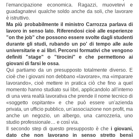
l'emancipazione economica. Ragazzi, muovetevi e
guadagnatevi qualche soldo anche da soli, che lavorare
è istruttivo.
Ma più probabilmente il ministro Carrozza parlava di
lavoro in senso lato. Riferendosi cioè alle esperienze
"on the job" che possono essere svolte dagli studenti
durante gli studi, rubando un po' di tempo alle aule
universitarie e ai libri. Percorsi formativi che vengono
definiti "stage" o "tirocini" e che permettono ai
giovani di farsi le ossa
.
Qui partiamo da un presupposto totalmente diverso. E
cioè che i giovani non debbano «lavorare», ma «imparare
lavorando», cioè mettere in pratica ciò che fino a quel
momento hanno studiato sui libri, applicandolo all'interno
di una vera realtà lavorativa che prende il nome tecnico di
«soggetto ospitante» e che può essere un'azienda
privata, un ufficio pubblico, un'associazione non profit, ma
anche un negozio, un albergo, una carrozzeria, uno
studio professionale… e così via.
Il secondo step di questo presupposto è che
i giovani,
dato che non lavorano in senso stretto bensì