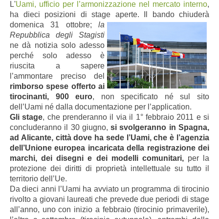
L'
Uami, ufficio per l’armonizzazione nel mercato interno
,
ha dieci posizioni di stage aperte. Il bando chiuderà
domenica 31 ottobre;
la
Repubblica degli Stagisti
ne dà notizia solo adesso
perché solo adesso è
riuscita a sapere
l’ammontare preciso del
rimborso spese offerto ai
tirocinanti, 900 euro
, non specificato né sul sito
dell’Uami né dalla documentazione per l’application.
Gli stage
, che prenderanno il via il 1° febbraio 2011 e si
concluderanno il 30 giugno,
si svolgeranno in Spagna,
ad Alicante, città dove ha sede l’Uami, che è l’agenzia
dell’Unione europea incaricata della registrazione dei
marchi, dei disegni e dei modelli comunitari,
per la
protezione dei diritti di proprietà intellettuale su tutto il
territorio dell’Ue.
Da dieci anni l’Uami ha avviato un programma di tirocinio
rivolto a giovani laureati che prevede due periodi di stage
all’anno, uno con inizio a febbraio (tirocinio primaverile),