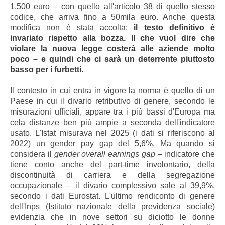
1.500 euro – con quello all'articolo 38 di quello stesso
codice, che arriva fino a 50mila euro. Anche questa
modifica non è stata accolta:
il testo definitivo è
invariato rispetto alla bozza. Il che vuol dire che
violare la nuova legge costerà alle aziende molto
poco – e quindi che ci sarà un deterrente piuttosto
basso per i furbetti.
Il contesto in cui entra in vigore la norma è quello di un
Paese in cui il divario retributivo di genere, secondo le
misurazioni ufficiali, appare tra i più bassi d'Europa ma
cela distanze ben più ampie a seconda dell'indicatore
usato. L'Istat misurava nel 2025 (i dati si riferiscono al
2022) un gender pay gap del 5,6%. Ma quando si
considera il
gender overall earnings gap
– indicatore che
tiene conto anche del part-time involontario, della
discontinuità di carriera e della segregazione
occupazionale – il divario complessivo sale al 39,9%,
secondo i dati Eurostat. L'ultimo rendiconto di genere
dell'Inps (Istituto nazionale della previdenza sociale)
evidenzia che in nove settori su diciotto le donne