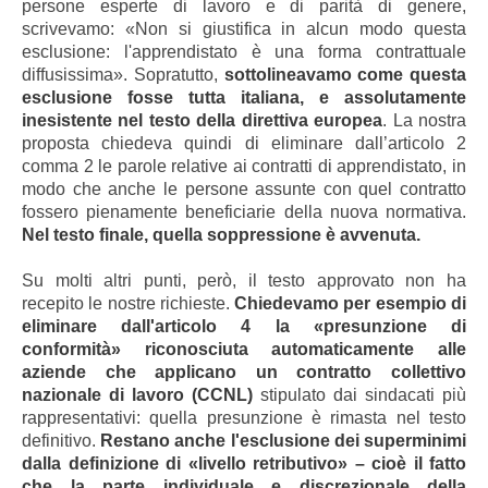
persone esperte di lavoro e di parità di genere,
scrivevamo: «Non si giustifica in alcun modo questa
esclusione: l'apprendistato è una forma contrattuale
diffusissima». Sopratutto,
sottolineavamo come questa
esclusione fosse tutta italiana, e assolutamente
inesistente nel testo della direttiva europea
. La nostra
proposta chiedeva quindi di eliminare dall’articolo 2
comma 2 le parole relative ai contratti di apprendistato, in
modo che anche le persone assunte con quel contratto
fossero pienamente beneficiarie della nuova normativa.
Nel testo finale, quella soppressione è avvenuta.
Su molti altri punti, però, il testo approvato non ha
recepito le nostre richieste.
Chiedevamo per esempio di
eliminare dall'articolo 4 la «presunzione di
conformità» riconosciuta automaticamente alle
aziende che applicano un contratto collettivo
nazionale di lavoro (CCNL)
stipulato dai sindacati più
rappresentativi: quella presunzione è rimasta nel testo
definitivo.
Restano anche l'esclusione dei superminimi
dalla definizione di «livello retributivo» – cioè il fatto
che la parte individuale e discrezionale della