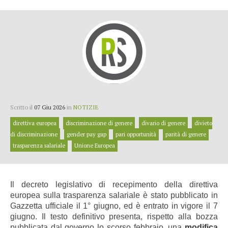
Scritto il
07 Giu 2026
in
NOTIZIE
direttiva europea
discriminazione di genere
divario di genere
divieto
di discriminazione
gender pay gap
pari opportunità
parità di genere
trasparenza salariale
Unione Europea
Il decreto legislativo di recepimento della direttiva
europea sulla trasparenza salariale è stato pubblicato in
Gazzetta ufficiale il 1° giugno, ed è entrato in vigore il 7
giugno. Il testo definitivo presenta, rispetto alla bozza
pubblicata dal governo lo scorso febbraio, una
modifica