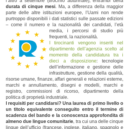
l’altro a settembre (tirocinio autunnale), entrambi della
durata di cinque mesi
. Ma, a differenza della maggior
parte delle altre istituzioni europee, l'Uami non rende
purtroppo disponibili i dati statistici sulle passate edizioni
– come il numero e la nazionalità dei candidati, l’e
tà
media, i percorsi di studio più
frequenti, la nazionalità.
I tirocinanti vengono inseriti nel
dipartimento dell’agenzia scelto al
momento della candidatura tra i
dieci a disposizione
: tecnologie
dell’informazione e gestione delle
infrastrutture, gestione della qualità,
risorse umane, finanze, affari generali e relazioni esterne,
marchi e annullamento, disegni e modelli, marchi e
registro, commissioni di ricorso, dipartimento della
politica di proprietà industriale.
I requisiti per candidarsi? Una laurea di primo livello o
un titolo equivalente conseguito entro il termine di
scadenza del bando e la conoscenza approfondita di
almeno due lingue comunitarie
, tra cui una delle cinque
lingue dell’ufficio (francese, inglese, italiano, spagnolo e