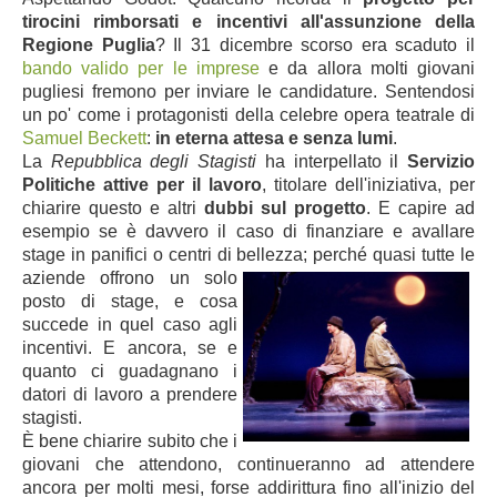
tirocini rimborsati e incentivi all'assunzione della
Regione Puglia
?
Il 31 dicembre scorso era scaduto
il
bando valido per le imprese
e da allora molti giovani
pugliesi fremono per inviare le candidature.
Sentendosi
un po' come i protagonisti della celebre opera teatrale di
Samuel Beckett
:
in eterna attesa e senza lumi
.
La
Repubblica degli Stagisti
ha interpellato
il
Servizio
Politiche attive per il lavoro
,
titolare dell'iniziativa, per
chiarire questo e altri
dubbi sul progetto
. E capire ad
esempio se è davvero il caso di finanziare e avallare
stage in panifici o centri di bellezza; perché quasi
tutte le
aziende offrono un solo
posto di stage, e cosa
succede in quel caso agli
incentivi. E ancora, se e
quanto ci guadagnano i
datori di lavoro a prendere
stagisti.
È bene chiarire subito che i
giovani che attendono, continueranno ad attendere
ancora per molti mesi, forse addirittura fino all'inizio del