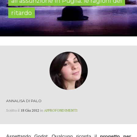
all'assunzione in Puglia: le ragioni del
ritardo
ANNALISA DI PALO
Scritto il
18 Giu 2012
in
APPROFONDIMENTI
Aspettando Godot. Qualcuno ricorda il
progetto per