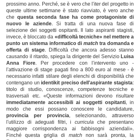
prossimo anno. Perché, se è vero che l'iter del progetto in
queste ultime settimane è stato riavviato, è vero anche
che
questa seconda fase ha come protagoniste di
nuovo le aziende
. Si tratta di una nuova fase di
selezione dei soggetti ospitanti. Il lato aspiranti stagisti,
invece, è bloccato da
«difficoltà tecniche»
nel mettere a
punto un sistema informatico di
match
tra domanda e
offerta di stage
. Difficoltà
che ancora adesso stanno
causando il ritardo,
spiega
la dirigente del Servizio
Luisa
Anna Fiore
.
Per procedere con l'intervento uno -
l'attivazione di stage pagati fino a 800 euro al mese - è
necessario infatti stilare degli elenchi di disponibilità che
contengano un
identikit preciso dell'aspirante stagista
:
titolo di studio, conoscenze, competenze tecniche e
trasversali etc. «Queste informazioni devono risultare
immediatamente accessibili ai soggetti ospitanti
, in
modo che essi possano conoscere le candidature,
provincia per provincia
, selezionando, attraverso
l'utilizzo di adeguati filtri, i
curricula
che presentano
maggiore corrispondenza ai fabbisogni aziendali».
Finché questa griglia
di
match
non sarà pronta, la