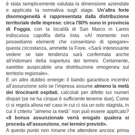
è stata semplicemente valutata la dimensione aziendale
e applicata la normativa sugli stage.
Un'altra forte
disomogeneità è rappresentata dalla distribuzione
territoriale delle imprese: circa l'80% sono in provincia
di Foggia
, con la località di San Marco in Lamis
indiscussa capofila della lista. «Al momento non
possediamo elementi che consentano di spiegare»
questa circostanza, ammette la Fiore. «Sarà interessante
vedere se tale tendenza sarà confermata anche
all'indomani della riapertura dei termini. Certamente,
sarebbe auspicabile una distribuzione omogenea sul
territorio regionale».
E un altro dubbio emerge: il bando garantisce incentivi
all'assunzione solo se l'impresa assume
almeno la metà
dei tirocinanti ospitati
, calcolati per difetto sui numeri
dispari (se ne ha cinque è sufficiente tenerne due). Come
ci si regola allora nel caso in cui ci sia un solo stagista, in
cui il criterio "almeno la metà" non può essere applicato?
«Il bonus assunzionale verrà erogato qualora si
proceda all'assunzione, nei termini previst
i»
.
A questo punto
non rimane che attendere ancora: prima