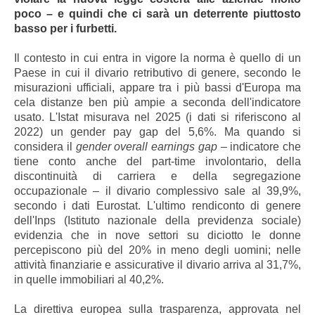
poco – e quindi che ci sarà un deterrente piuttosto
basso per i furbetti.
Il contesto in cui entra in vigore la norma è quello di un
Paese in cui il divario retributivo di genere, secondo le
misurazioni ufficiali, appare tra i più bassi d'Europa ma
cela distanze ben più ampie a seconda dell'indicatore
usato. L'Istat misurava nel 2025 (i dati si riferiscono al
2022) un gender pay gap del 5,6%. Ma quando si
considera il
gender overall earnings gap
– indicatore che
tiene conto anche del part-time involontario, della
discontinuità di carriera e della segregazione
occupazionale – il divario complessivo sale al 39,9%,
secondo i dati Eurostat. L'ultimo rendiconto di genere
dell'Inps (Istituto nazionale della previdenza sociale)
evidenzia che in nove settori su diciotto le donne
percepiscono più del 20% in meno degli uomini; nelle
attività finanziarie e assicurative il divario arriva al 31,7%,
in quelle immobiliari al 40,2%.
La direttiva europea sulla trasparenza, approvata nel