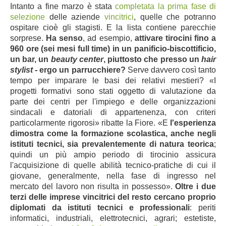
Intanto a fine marzo è stata
completata la prima fase di
selezione
delle aziende
vincitrici
, quelle che potranno
ospitare cioè gli stagisti. E la lista contiene parecchie
sorprese.
Ha senso
, ad esempio,
attivare tirocini fino a
960 ore (sei mesi full time) in un panificio-biscottificio,
un bar, un
beauty center
, piuttosto che presso un
hair
stylist
- ergo
un parrucchiere?
Serve davvero così tanto
tempo per imparare le basi dei relativi mestieri? «I
progetti formativi sono stati oggetto di valutazione da
parte dei centri per l'impiego e delle organizzazioni
sindacali e datoriali di appartenenza, con criteri
particolarmente rigorosi» ribatte la Fiore. «E
l'esperienza
dimostra come la formazione scolastica, anche negli
istituti tecnici, sia prevalentemente di natura teorica
;
quindi un più ampio periodo di tirocinio assicura
l'acquisizione di quelle abilità tecnico-
pratiche di cui il
giovane, generalmente, nella fase di ingresso nel
mercato del lavoro non risulta in possesso».
Oltre i
due
terzi delle imprese vincitrici del resto cercano proprio
diplomati da istituti tecnici e professionali
: periti
informatici, industriali, elettrotecnici, agrari; estetiste,