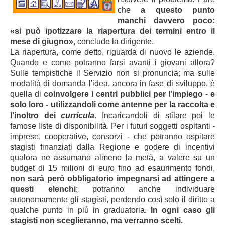
che
a questo punto
manchi davvero poco:
«si può ipotizzare la riapertura dei termini entro il
mese di giugno»
, conclude la dirigente.
La riapertura, come detto, riguarda di nuovo le aziende.
Quando e come potranno farsi avanti i giovani allora?
Sulle tempistiche il Servizio non si pronuncia; ma sulle
modalità di domanda l'idea, ancora in fase di sviluppo, è
quella di
coinvolgere i centri pubblici per l'impiego - e
solo loro - utilizzandoli come antenne per la raccolta e
l'inoltro dei
curricula
. Incaricandoli di stilare poi le
famose liste di disponibilità. Per i futuri soggetti ospitanti -
imprese, cooperative, consorzi - che
potranno ospitare
stagisti finanziati dalla Regione e godere di incentivi
qualora ne assumano almeno la metà, a valere su un
budget di 15 milioni di euro fino ad esaurimento fondi
,
non sarà però obbligatorio impegnarsi ad attingere a
questi elenchi
: potranno anche individuare
autonomamente gli stagisti, perdendo così solo il diritto a
qualche punto in più in graduatoria.
In ogni caso gli
stagisti non sceglieranno, ma verranno scelti.