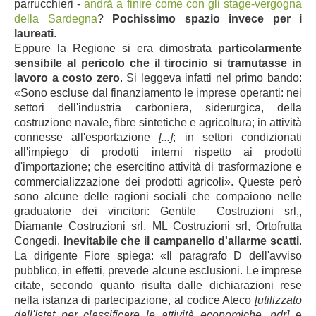
parrucchieri -
andrà a finire come con gli stage-vergogna
della Sardegna
?
Pochissimo spazio invece per i
laureati
.
Eppure la Regione si era dimostrata
particolarmente
sensibile al pericolo che il tirocinio si tramutasse in
lavoro a costo zero
. Si leggeva infatti
nel primo bando
:
«Sono escluse dal finanziamento le imprese operanti: nei
settori dell'industria carboniera, siderurgica, della
costruzione navale, fibre sintetiche e agricoltura; in attività
connesse all'esportazione
[...]
; in settori condizionati
all'impiego di prodotti interni rispetto ai prodotti
d'importazione; che esercitino attività di trasformazione e
commercializzazione dei prodotti agricoli». Queste però
sono alcune delle ragioni sociali che compaiono nelle
graduatorie dei vincitori: Gentile Costruzioni srl,,
Diamante Costruzioni srl, ML Costruzioni srl, Ortofrutta
Congedi.
Inevitabile che il campanello d'allarme scatti
.
La dirigente Fiore spiega: «Il paragrafo D dell'avviso
pubblico, in effetti, prevede alcune esclusioni. Le imprese
citate, secondo quanto risulta dalle dichiarazioni rese
nella istanza di partecipazione, al codice Ateco
[utilizzato
dall'Istat per classificare le attività economiche, ndr]
e