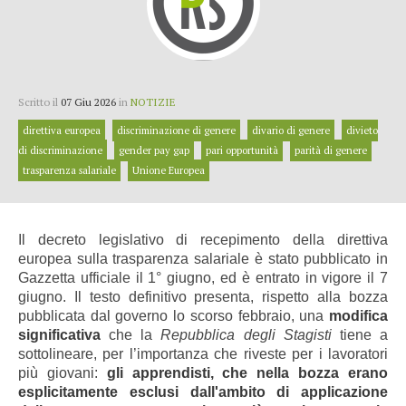
Scritto il
07 Giu 2026
in
NOTIZIE
direttiva europea
discriminazione di genere
divario di genere
divieto
di discriminazione
gender pay gap
pari opportunità
parità di genere
trasparenza salariale
Unione Europea
Il decreto legislativo di recepimento della direttiva
europea sulla trasparenza salariale è stato pubblicato in
Gazzetta ufficiale il 1° giugno, ed è entrato in vigore il 7
giugno. Il testo definitivo presenta, rispetto alla bozza
pubblicata dal governo lo scorso febbraio, una
modifica
significativa
che la
Repubblica degli Stagisti
tiene a
sottolineare, per l’importanza che riveste per i lavoratori
più giovani:
gli apprendisti, che nella bozza erano
esplicitamente esclusi dall'ambito di applicazione