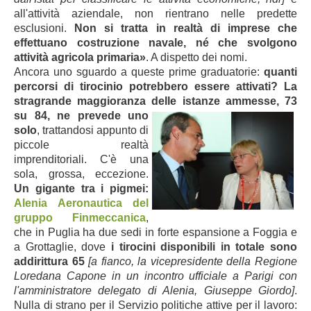
all'attività aziendale, non rientrano nelle predette
esclusioni.
Non si tratta in realtà di imprese che
effettuano costruzione navale, né che svolgono
attività agricola primaria»
. A dispetto dei nomi.
Ancora uno sguardo a queste prime graduatorie:
quanti
percorsi di tirocinio potrebbero essere attivati? La
stragrande maggioranza delle istanze ammesse, 73
su 84, ne prevede uno
solo
, trattandosi appunto di
piccole realtà
imprenditoriali. C'è una
sola, grossa,
eccezione.
Un gigante tra i pigmei:
Alenia Aeronautica del
gruppo Finmeccanica
,
che in Puglia ha due sedi in forte espansione a Foggia e
a Grottaglie, dove
i tirocini disponibili in totale sono
addirittura 65
[a fianco, la vicepresidente della Regione
Loredana Capone in un incontro ufficiale a Parigi con
l'amministratore delegato di Alenia, Giuseppe Giordo]
.
Nulla di strano per il Servizio politiche attive per il lavoro: