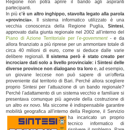
Regione non potrà aprire il bando agli aspiranti
partecipanti.
In più
c'è un altro inghippo, stavolta legato al
la parola
«provincia
»
. Il sistema informatico utilizzato è una
vecchia conoscenza della Regione Puglia,
Sintesi
,
approvato dalla giunta regionale nel 2002 all'interno del
Piano di Azione Territoriale per l'
e-government
- e da
allora finanziato a più riprese per un ammontare totale di
circa 40 milioni di euro, come si deduce dalle varie
delibere regionali.
Il sistema però è stato creato
per
incrociare dati solo a livello provinciale: i Sintesi delle
diverse province non dialogano tra loro
e, ad esempio,
un giovane l
eccese non può sapere di un'offerta
proveniente dal territorio di Bari. Perché allo
ra sc
egliere
proprio Sintesi per l'attuazione di un bando regionale?
Perché l'adattamento di un sistema vecchio e familiare si
presentava comunque più agevole della costruzione di
un altro
ex novo
.
Ma siccome è indispensabile garantire
mobilità geografica all'interno della Regione
, il Servizio
ha incaricato un proprio
tecnico informatico di
risolvere il problema.
Pare