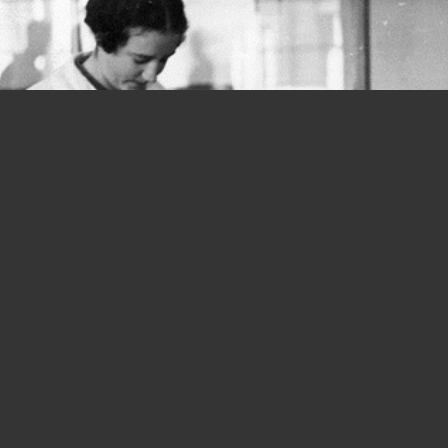
Donne e lavoro, si parte in salita fin
dalla Costituzione: quanta strada
ancora da fare