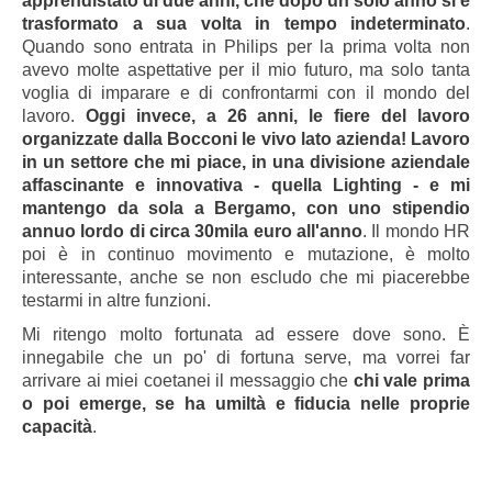
apprendistato di due anni, che dopo un solo anno si è
trasformato a sua volta in tempo indeterminato
.
Quando sono entrata in Philips per la prima volta non
avevo molte aspettative per il mio futuro, ma solo tanta
voglia di imparare e di confrontarmi con il mondo del
lavoro.
Oggi invece, a 26 anni, le fiere del lavoro
organizzate dalla Bocconi le vivo lato azienda! Lavoro
in un settore che mi piace, in una divisione aziendale
affascinante e innovativa - quella Lighting - e mi
mantengo da sola a Bergamo, con uno stipendio
annuo lordo di circa 30mila euro all'anno
. Il mondo HR
poi è in continuo movimento e mutazione, è molto
interessante, anche se non escludo che mi piacerebbe
testarmi in altre funzioni.
Mi ritengo molto fortunata ad essere dove sono. È
innegabile che un po' di fortuna serve, ma vorrei far
arrivare ai miei coetanei il messaggio che
chi vale prima
o poi emerge, se ha umiltà e fiducia nelle proprie
capacità
.