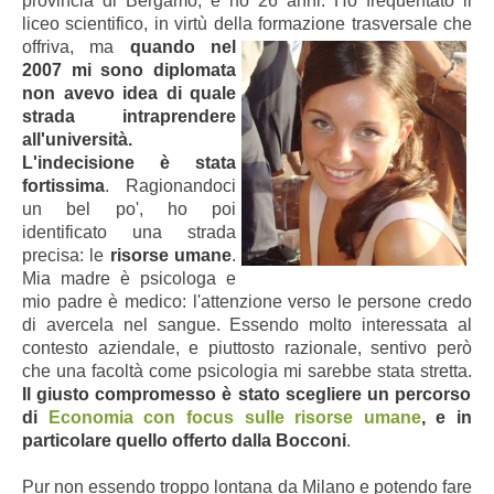
provincia di Bergamo, e ho 26 anni. Ho frequentato il
liceo scientifico, in virtù della formazione trasversale che
offriva, ma
quando nel
2007 mi sono diplomata
non avevo idea di quale
strada intraprendere
all'università.
L'indecisione è stata
fortissima
. Ragionandoci
un bel po', ho poi
identificato una strada
precisa: le
risorse umane
.
Mia madre è psicologa e
mio padre è medico: l'attenzione verso le persone credo
di avercela nel sangue. Essendo molto interessata al
contesto aziendale, e piuttosto razionale, sentivo però
che una facoltà come psicologia mi sarebbe stata stretta.
Il giusto compromesso è stato scegliere un percorso
di
Economia con focus sulle risorse umane
, e in
particolare quello offerto dalla Bocconi
.
Pur non essendo troppo lontana da Milano e potendo fare