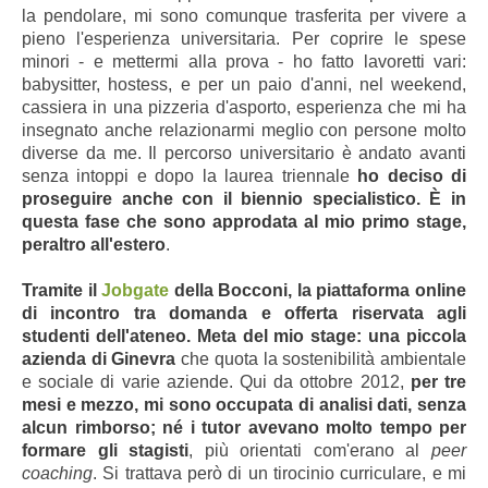
la pendolare, mi sono comunque trasferita per vivere a
pieno l'esperienza universitaria. Per coprire le spese
minori - e mettermi alla prova - ho fatto lavoretti vari:
babysitter, hostess, e per un paio d'anni, nel weekend,
cassiera in una pizzeria d'asporto, esperienza che mi ha
insegnato anche relazionarmi meglio con persone molto
diverse da me. Il percorso universitario è andato avanti
senza intoppi e dopo la laurea triennale
ho deciso di
proseguire anche con il biennio specialistico.
È in
questa fase che sono approdata al mio primo stage,
peraltro all'estero
.
Tramite il
Jobgate
della Bocconi, la piattaforma online
di incontro tra domanda e offerta riservata agli
studenti dell'ateneo. Meta del mio stage: una piccola
azienda di Ginevra
che quota la sostenibilità ambientale
e sociale di varie aziende. Qui da ottobre 2012,
per tre
mesi e mezzo, mi sono occupata di analisi dati, senza
alcun rimborso; né i tutor avevano molto tempo per
formare gli stagisti
, più orientati com'erano al
peer
coaching
. Si trattava però di un tirocinio curriculare, e mi