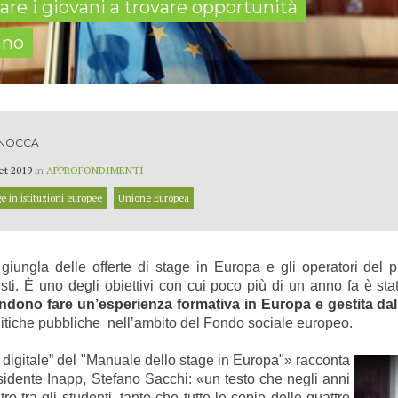
are i giovani a trovare opportunità
nno
 NOCCA
et 2019
in
APPROFONDIMENTI
e in istituzioni europee
Unione Europea
a giungla delle offerte di stage in Europa e gli operatori del 
sti. È uno degli obiettivi con cui poco più di un anno fa è sta
tendono fare un’esperienza formativa in Europa e
gestita dal
olitiche pubbliche
nell’ambito del Fondo sociale europeo.
igitale” del "Manuale dello stage in Europa"» racconta
sidente Inapp, Stefano Sacchi: «un testo che negli anni
ro tra gli studenti, tanto che tutte le copie delle quattro