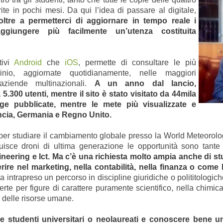
e in pochi mesi. Da qui l’idea di passare al digitale,
ltre a permetterci di aggiornare in tempo reale i
ggiungere più facilmente un’utenza costituita
tivi
Android
che
iOS
, permette di consultare le più
ocinio, aggiornate quotidianamente, nelle maggiori
 aziende multinazionali.
A un anno dal lancio,
 5.300 utenti, mentre il sito è stato visitato da 44mila
age pubblicate, mentre le mete più visualizzate e
ncia, Germania e Regno Unito.
per studiare il cambiamento globale presso la World Meteorologi
uisce droni di ultima generazione le opportunità sono tante
ineering e Ict. Ma c’è una richiesta molto ampia anche di stu
rire nel marketing, nella contabilità, nella finanza o come 
 intrapreso un percorso in discipline giuridiche o polititologich
erte per figure di carattere puramente scientifico, nella chimic
e delle risorse umane.
e studenti universitari o neolaureati e conoscere bene un