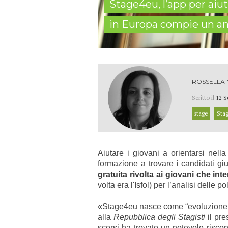
Stage4eu, l’app per aiut
in Europa compie un a
ROSSELLA
Scritto il
12 S
stage
Stag
Aiutare i giovani a orientarsi nell
formazione a trovare i candidati giu
gratuita
rivolta ai giovani che in
volta era l'Isfol)
per l’analisi delle p
«Stage4eu nasce come “evoluzione d
alla
Repubblica degli Stagisti
il pre
scorsi ha trovato un notevole riscont