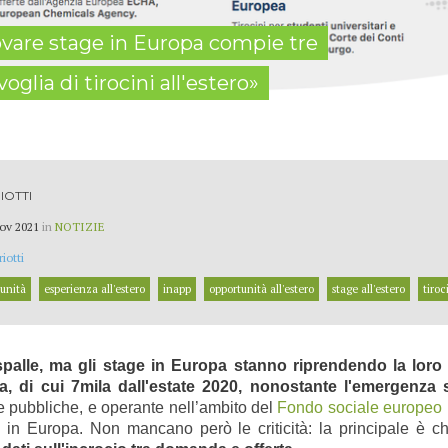
ovare stage in Europa compie tre
oglia di tirocini all'estero»
IOTTI
ov 2021
in
NOTIZIE
iotti
unità
esperienza all'estero
inapp
opportunità all'estero
stage all'estero
tiroc
alle, ma gli stage in Europa stanno riprendendo la loro 
a, di cui 7mila dall'estate 2020, nonostante l'emergenza s
che pubbliche, e operante nell’ambito del
Fondo sociale europeo
inio in Europa. Non mancano però le criticità: la principale è c