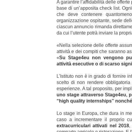
A garantire l’affidabilità delle offer
base di un’apposita check list. Ogn
che deve contenere quantomeno 
organizzazione ospitante, sede dello 
ciascun annuncio rimanda direttament
da cui l’utente potrà inviare la propr
«Nella selezione delle offerte
assume
attività e dei compiti che saranno as
«
Su Stage4eu non vengono pubb
attività esecutive o di scarso sign
L’Istituto non è in grado di fornire 
scelto di non rendere obbligatoria 
esperienze. A tal proposito, per imp
uno stage attraverso Stage4eu, pe
“high quality internships” nonché 
Lo stage in Europa, che dura in med
caso a incrementare il proprio cur
extracurriculari attivati nel 2018
,
comparto agricolo e ristorazione. E