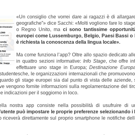
«Un consiglio che vorrei dare ai ragazzi
è di allargar
geografiche”
» dice Sacchi: «Molti vogliono fare lo sta
o Regno Unito, ma
ci sono tantissime opportunità
europei come Lussemburgo, Belgio, Paesi Bassi o R
è richiesta la conoscenza della lingua locale».
Ma come funziona l’app? Oltre allo spazio dedicato alle 
in quattro sezioni informative:
Info Stage
, che offre 
effettuare uno stage in Europa;
Destinazione Europ
studentesche, le organizzazioni internazionali che promuovono
guardo gli stage europei sia dal punto di vista delle aziende, s
ve vengono fornite informazioni sulla regolamentazione del tiro
 e indicazioni per il soggiorno in loco.
ella nostra app
consiste nella possibilità di usufruire di u
’utente può impostare le proprie preferenze selezionando i P
o riceverà direttamente sul proprio smartphone le notifiche del