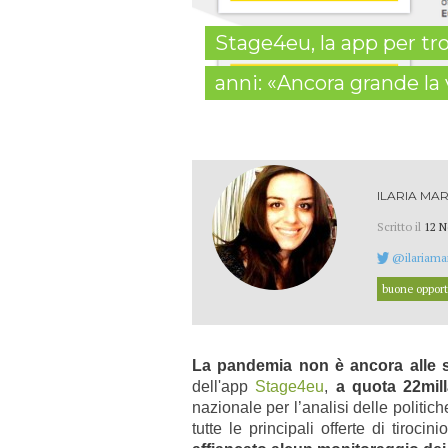
Stage4eu, la app per tr
anni: «Ancora grande la v
ILARIA MAR
Scritto il
12 N
@ilariamar
buone opport
La pandemia non è ancora alle sp
dell'app
Stage4eu
,
a quota 22mill
nazionale per l’analisi delle politi
tutte le principali offerte di tiroc