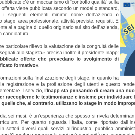
te pubblicate c’è un meccanismo di “controllo qualità” sulla
i offerta viene pubblicata secondo un modello standard,
i seguenti elementi minimi: nome dell’azienda o
stage, area professionale, attività previste, requisiti. E
e alla pagina di quello originario sul sito dell’azienda,
ia candidatura.
 particolare rilievo la valutazione della congruità delle
segnati allo stagista
» precisa inoltre il presidente Inapp:
licate offerte che prevedano lo svolgimento di
ificato formativo»
.
informazioni sulla finalizzazione degli stage, in quanto ha
la registrazione e la profilazione degli utenti e questo rend
lementare il servizio,
l’Inapp sta pensando di creare una nuov
r raccoglierne le testimonianze e insieme per individuare 
quelle che, al contrario, utilizzano lo stage in modo improp
ia sei mesi, è un’esperienza che spesso si rivela determinant
riculum. Per quanto riguarda l’Italia, come riportato dall’In
 in settori diversi quali servizi all’industria, pubblica amminis
 l’app Stage4eu rappresenta oggi un’opportunità per incrementar