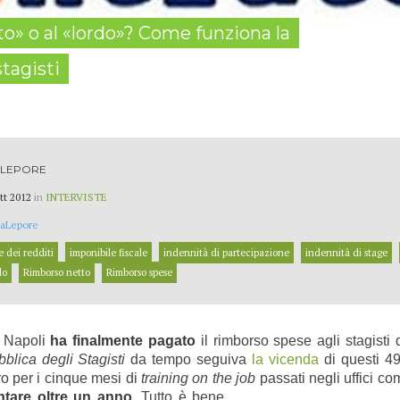
o» o al «lordo»? Come funziona la
stagisti
 LEPORE
tt 2012
in
INTERVISTE
aLepore
 dei redditi
imponibile fiscale
indennità di partecipazione
indennità di stage
do
Rimborso netto
Rimborso spese
i Napoli
ha finalmente pagato
il rimborso spese agli stagist
blica degli Stagisti
da tempo seguiva
la vicenda
di questi 49
o per i cinque mesi di
training on the job
passati negli uffici c
ntare oltre un anno
. Tutto è bene