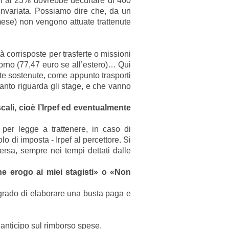
ef al 23% dovrebbe decurtare di 460
invariata. Possiamo dire che, da un
mese) non vengono attuate trattenute
à corrisposte per trasferte o missioni
iorno (77,47 euro se all’estero)… Qui
te sostenute, come appunto trasporti
uanto riguarda gli stage, e che vanno
cali, cioè l’Irpef ed eventualmente
 per legge a trattenere, in caso di
o di imposta - Irpef al percettore. Si
versa, sempre nei tempi dettati dalle
he erogo ai miei stagisti» o «Non
grado di elaborare una busta paga e
 anticipo sul rimborso spese.