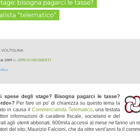
tage: bisogna pagarci le tasse?
lista "telematico"
 VOLTOLINA
ar 2009
in
APPROFONDIMENTI
olina
i spese degli stage? Bisogna pagarci le tasse?
lordo»?
Per fare un po' di chiarezza su questo tema la
ato in causa il
Commercialista Telematico
, una testata
tori informazioni di carattere fiscale, societario e del
rvati agli utenti abbonati. 600mila accessi al mese ne fanno un re
i del sito, Maurizio Falcioni, che da oltre vent’anni fa il comme