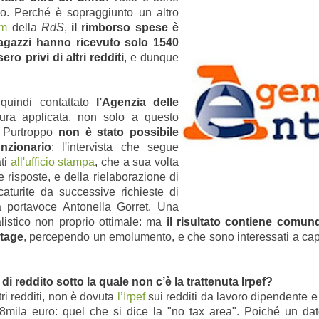
o. Perché è sopraggiunto un altro
um
della
RdS
,
il rimborso spese è
ragazzi hanno ricevuto solo 1540
ro privi di altri redditi
, e dunque
uindi contattato
l’Agenzia delle
ra applicata, non solo a questo
a. Purtroppo
non è stato possibile
nzionario
: l'intervista che segue
ati
all'ufficio stampa
, che a sua volta
e risposte, e della rielaborazione di
caturite da successive richieste di
a portavoce Antonella Gorret. Una
listico non proprio ottimale: ma
il risultato contiene comunq
stage
, percependo un emolumento, e che sono interessati a cap
e di reddito sotto la quale non c’è la trattenuta Irpef?
ri redditi, non è dovuta
l’Irpef
sui redditi da lavoro dipendente e a
 8mila euro: quel che si dice la "no tax area". Poiché un da