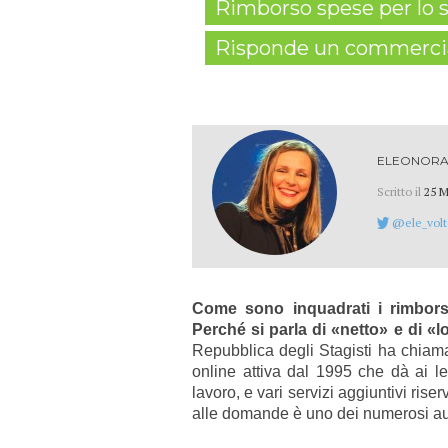
Rimborso spese per lo s
Risponde un commercia
ELEONORA
Scritto il
25 M
@ele_volt
Come sono inquadrati i rimbors
Perché si parla di «netto» e di «
Repubblica degli Stagisti ha chiam
online attiva dal 1995 che dà ai let
lavoro, e vari servizi aggiuntivi rise
alle domande è uno dei numerosi autor