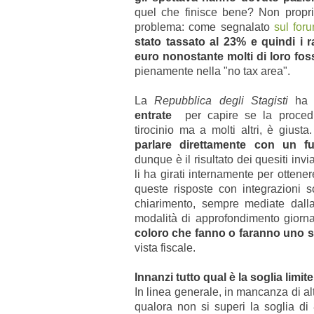
quel che finisce bene? Non propri
problema: come segnalato
sul for
stato tassato al 23% e quindi i 
euro nonostante molti di loro fosse
pienamente nella "no tax area".
La
Repubblica degli Stagisti
ha q
entrate
per capire se la procedu
tirocinio ma a molti altri, è giust
parlare direttamente con un fu
dunque è il risultato dei quesiti invi
li ha girati internamente per ottener
queste risposte con integrazioni s
chiarimento, sempre mediate dall
modalità di approfondimento giorna
coloro che fanno o faranno uno 
vista fiscale.
Innanzi tutto qual è la soglia limit
In linea generale, in mancanza di alt
qualora non si superi la soglia di