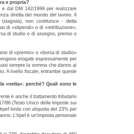
era e propria?
997 e dal DM 142/1998 per realizzare
nza diretta del mondo del lavoro. Il
(stagista), non costituisce - detta
i di «stipendi» o di «retribuzione»,
rsa di studio o di assegno, premio o
iamo di «premio» o «borsa di studio»
 vengono erogate espressamente per
 quasi sempre la somma che danno ai
o. A livello fiscale, entrambe queste
lla «netta»: perchè? Quali sono le
nte è anche il trattamento tributario
917/86 (Testo Unico delle Imposte sui
a Irpef lorda con aliquota del 23% per
’anno. L’Irpef è un'imposta personale