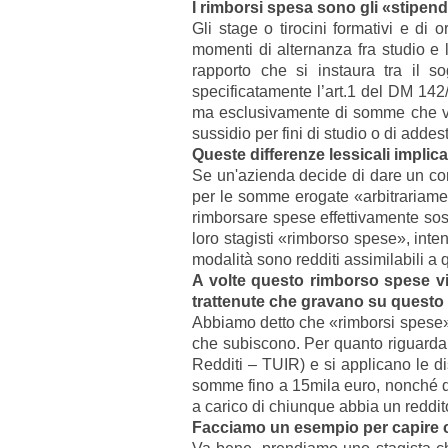
I rimborsi spesa sono gli «stipendi
Gli stage o tirocini formativi e di
momenti di alternanza fra studio e 
rapporto che si instaura tra il so
specificatamente l’art.1 del DM 142
ma esclusivamente di somme che veng
sussidio per fini di studio o di adde
Queste differenze lessicali implic
Se un'azienda decide di dare un con
per le somme erogate «arbitrariam
rimborsare spese effettivamente so
loro stagisti «rimborso spese», inte
modalità sono redditi assimilabili a 
A volte questo rimborso spese vie
trattenute che gravano su questo
Abbiamo detto che «rimborsi spese» e
che subiscono. Per quanto riguarda i
Redditi – TUIR) e si applicano le dis
somme fino a 15mila euro, nonché det
a carico di chiunque abbia un reddito
Facciamo un esempio per capire co