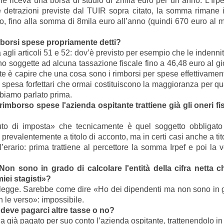
e riceva una borsa di studio di 2mila euro per un anno. L’Irp
detrazioni previste dal TUIR sopra citato, la somma rimane 
, fino alla somma di 8mila euro all’anno (quindi 670 euro al 
mborsi spese propriamente detti?
agli articoli 51 e 52: dov’è previsto per esempio che le indennit
ano soggette ad alcuna tassazione fiscale fino a 46,48 euro al g
te è capire che una cosa sono i rimborsi per spese effettivamen
si spesa forfettari che ormai costituiscono la maggioranza per q
bbiamo parlato prima.
mborso spese l'azienda ospitante trattiene già gli oneri fis
tuto di imposta» che tecnicamente è quel soggetto obbligato
revalentemente a titolo di acconto, ma in certi casi anche a titol
l’erario: prima trattiene al percettore la somma Irpef e poi la 
on sono in grado di calcolare l'entità della cifra netta c
miei stagisti»?
 legge. Sarebbe come dire «Ho dei dipendenti ma non sono in 
n le verso»: impossibile.
a deve pagarci altre tasse o no?
ha già pagato per suo conto l’azienda ospitante, trattenendolo in