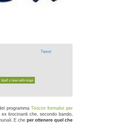
Tweet
Irpef e tasse sullo stage
i del programma
Tirocini formativi per
 ex tirocinanti che, secondo bando,
omunali. E che
per ottenere quel che