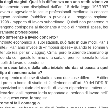
» degli stagisti. Qual è la differenza con una retribuzione v
 orientamento sono disciplinati dall’art. 18 della legge 196/1
lavoro e agevolare le scelte professionali mediante la conosce
ggetto ospitante (pubblico o privato) e il soggetto ospitato 
/1998 - rapporto di lavoro subordinato. Quindi non parleremo ma
ono corrisposte al tirocinante a titolo di rimborsi spese, bo
stramento professionale.
ano differenze a livello concreto?
tributo economico ai suoi stagisti, può farlo in due modi. Parl
ente». Parliamo invece di «rimborsi spese» quando le somme
stenute (es. per un viaggio). Ormai però le aziende chiamano
ndendo con questo termine una sorta di premio mensile forfettari
quelli di lavoro dipendente.
ne decurtato, e dalla cifra iniziale «lorda» si passa a que
 tipo di remunerazione?
 «premi» o «borse di studio» sono due cose differenti. E differe
 premi o borse di studio, si fa riferimento all’art. 50 del DPR 
posizioni tributarie dei redditi di lavoro dipendente: trattenut
razioni dall’imposta lorda rapportate al periodo di lavoro nell
: in questo caso, lo stagista.
me si fa il conteggio.