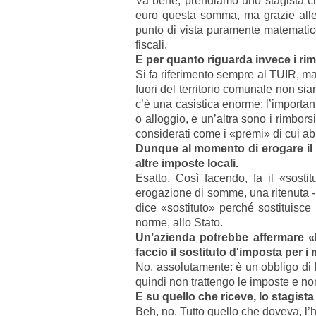
Va bene, prendiamo uno stagista ch
euro questa somma, ma grazie alle 
punto di vista puramente matematico
fiscali.
E per quanto riguarda invece i ri
Si fa riferimento sempre al TUIR, ma 
fuori del territorio comunale non si
c’è una casistica enorme: l’importan
o alloggio, e un’altra sono i rimbor
considerati come i «premi» di cui a
Dunque al momento di erogare il ri
altre imposte locali.
Esatto. Così facendo, fa il «sosti
erogazione di somme, una ritenuta - p
dice «sostituto» perché sostituisce 
norme, allo Stato.
Un’azienda potrebbe affermare «N
faccio il sostituto d'imposta per i 
No, assolutamente: è un obbligo di
quindi non trattengo le imposte e no
E su quello che riceve, lo stagist
Beh, no. Tutto quello che doveva, l’