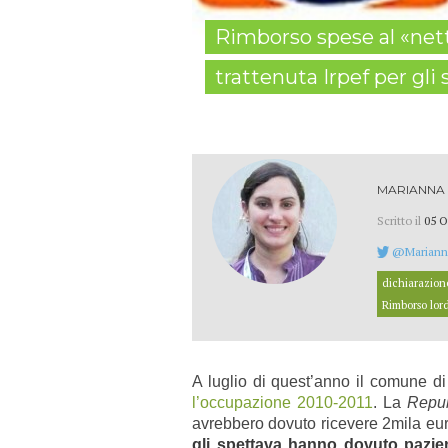
Rimborso spese al «nett
trattenuta Irpef per gli 
MARIANNA
Scritto il
05 O
@Mariann
dichiarazione
Rimborso lor
A luglio di quest’anno il comune d
l’occupazione 2010-2011
. La
Repub
avrebbero dovuto ricevere 2mila eur
gli
spettava
hanno dovuto
pazie