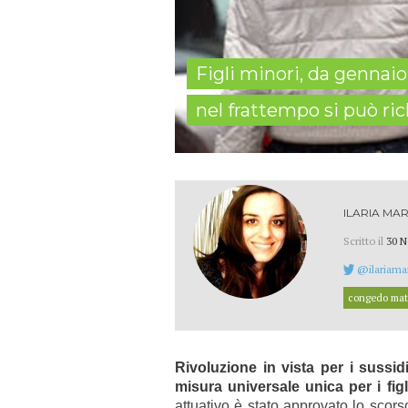
Figli minori, da gennaio
nel frattempo si può ri
ILARIA MAR
Scritto il
30 N
@ilariamar
congedo mat
Rivoluzione in vista per i sussidi
misura universale unica per i figl
attuativo è stato approvato lo sco