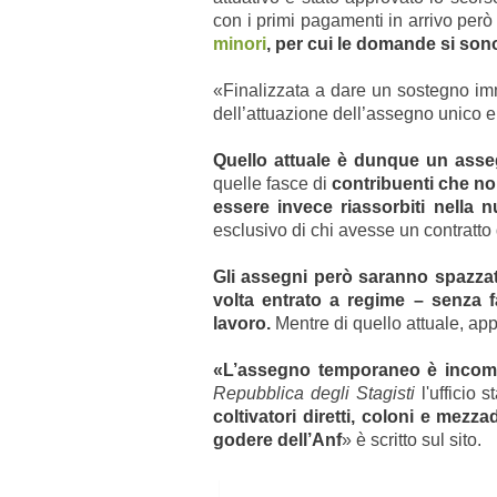
con i primi pagamenti in arrivo per
minori
, per cui le domande si son
«Finalizzata a dare un sostegno immed
dell’attuazione dell’assegno unico e 
Quello attuale è dunque un ass
quelle fasce di
contribuenti che non
essere invece riassorbiti nella n
esclusivo di chi avesse un contratto
Gli assegni però saranno spazzati
volta entrato a regime – senza fa
lavoro.
Mentre di quello attuale, ap
«L’assegno temporaneo è incompa
Repubblica degli Stagisti
l'ufficio
coltivatori diretti, coloni e mez
godere dell’Anf
» è scritto sul sito.