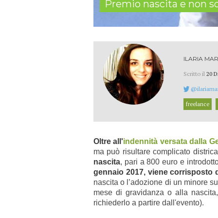
Premio nascita e non sol
ILARIA MAR
Scritto il
20 D
@ilariamar
freelance
Oltre all'
indennità versata dalla G
ma può risultare complicato distric
nascita
, pari a 800 euro e introdott
gennaio 2017, viene corrisposto 
nascita o l’adozione di un minore s
mese di gravidanza o alla nascita
richiederlo a partire dall'evento).