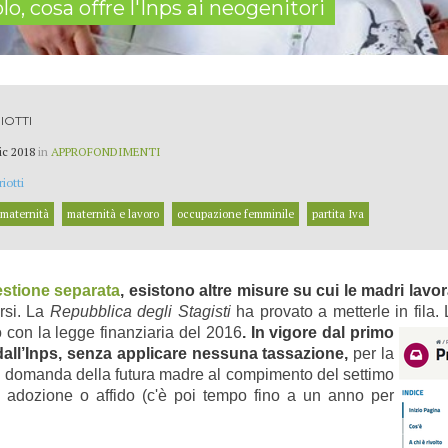
o, cosa offre l'Inps ai neogenitori
IOTTI
ic 2018
in
APPROFONDIMENTI
iotti
maternità
maternità e lavoro
occupazione femminile
partita Iva
estione separata
, esistono altre misure su cui le madri la
arsi. La
Repubblica degli Stagisti
ha provato a metterle in fila.
o con la
legge finanziaria del 2016
. In
vigore dal primo
dall’Inps, senza applicare nessuna tassazione,
per la
u domanda della futura madre al compimento del settimo
, adozione o affido (c'è poi tempo fino a un anno per