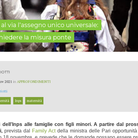
 al via l'assegno unico universale:
chiedere la misura ponte
IOTTI
ov 2021
in
APPROFONDIMENTI
iotti
ernità
Inps
maternità
 dell'Inps alle famiglie con figli minori. A partire dal pr
i,
prevista dal
Family Act
della ministra delle Pari opportunità
rso 18 novembre, e prevede che le domande possano essere pr