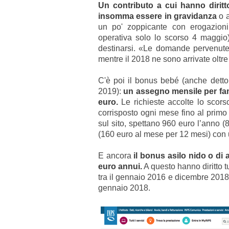
Un contributo a cui hanno diritto
insomma essere in gravidanza
o a
un po' zoppicante con erogazioni
operativa solo lo scorso 4 maggio
destinarsi. «Le domande pervenute
mentre il 2018 ne sono arrivate oltr
C'è poi il bonus bebé (anche detto 
2019):
un assegno mensile per fami
euro.
Le richieste accolte lo scors
corrisposto ogni mese fino al primo 
sul sito, spettano 960 euro l’anno (
(160 euro al mese per 12 mesi) con 
E ancora
il bonus asilo nido o di 
euro annui.
A questo hanno diritto tu
tra il gennaio 2016 e dicembre 2018
gennaio 2018
.