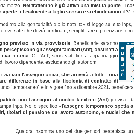
ò da marzo.
Nel frattempo è già attiva una misura ponte, il c
o aperte ufficialmente a luglio scorso e si chiuderanno il 31
iato alla genitorialità e alla natalità» si legge sul sito Inps,
universale che dovrà riordinare, semplificare e potenziare le mi
egno
previsto in via provvisoria
. Beneficiarie saranno
 percepiscono gli assegni familiari (Anf), destinati a
uova riforma.
Gli 'Anf', sono stati finora appannaggio
 di lavoro dipendente, escludendo gli autonomi.
 via con l'assegno unico, che arriverà a tutti – una
re differenze in base alla tipologia di contratto di
punto "temporaneo" e in vigore fino a dicembre 2021, beneficer
tibile con l’assegno al nucleo familiare (Anf)
previsto da
 stampa Inps. Nello specifico «
l’assegno temporaneo spetta a 
zadri, titolari di pensione da lavoro autonomo, e nuclei che
Qualora insomma uno dei due genitori percepisca un a