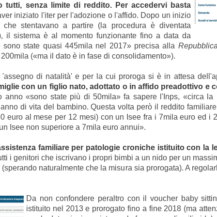
 tutti, senza limite di reddito. Per accedervi basta
ver iniziato l'iter per l'adozione o l'affido. Dopo un inizio
 che stentavano a partire (la procedura è diventata
), il sistema è al momento funzionante fino a data da
 sono state quasi 445mila nel 2017» precisa alla
Repubblica 
e 200mila («ma il dato è in fase di consolidamento»).
'assegno di natalità' e per la cui proroga si è in attesa dell'
glie con un figlio nato, adottato o in affido preadottivo e
o anno «sono state più di 50mila» fa sapere l'Inps, «circa l
anno di vita del bambino. Questa volta però il reddito familiar
80 euro al mese per 12 mesi) con un Isee fra i 7mila euro ed i 
un Isee non superiore a 7mila euro annui».
assistenza familiare per patologie croniche istituito con la l
tti i genitori che iscrivano i propri bimbi a un nido per un massimo 
 (sperando naturalmente che la misura sia prorogata). A regola
Da non confondere peraltro con il voucher
baby sitti
istituito nel 2013 e prorogato fino a fine 2018 (ma atte