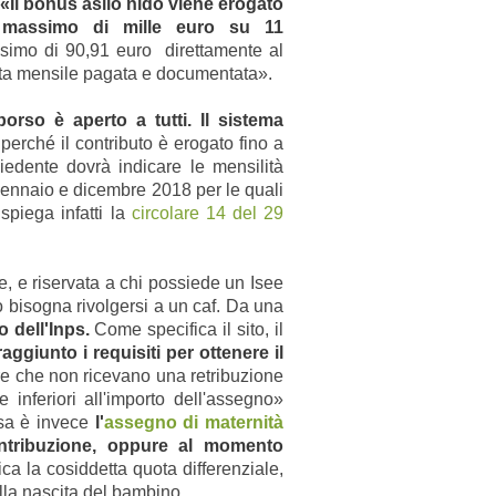
«Il bonus asilo nido viene erogato
 massimo di mille euro su 11
ssimo di 90,91 euro direttamente al
etta mensile pagata e documentata».
borso è aperto a tutti. Il sistema
perché il contributo è erogato fino a
hiedente dovrà indicare le mensilità
 gennaio e dicembre 2018 per le quali
 spiega infatti la
circolare 14 del 29
, e riservata a chi possiede un Isee
o bisogna rivolgersi a un caf. Da una
o dell'Inps.
Come specifica il sito, il
ggiunto i requisiti per ottenere il
pure che non ricevano una retribuzione
 inferiori all'importo dell'assegno»
osa è invece
l'
assegno di maternità
contribuzione, oppure al momento
a la cosiddetta quota differenziale,
dalla nascita del bambino.