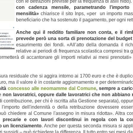
con le detrazioni previste per la frequenza di asili nido).
con cadenza mensile, parametrando l’importo
mensilità»
chiarisce il sito Inps, «per un importo ma
beneficiario che ha sostenuto il pagamento, per ogni r
Anche qui il reddito familiare non conta, e il rim
prevede però una sorta di prenotazione del budget
esaurimento dei fondi. «All’atto della domanda il ric
relative ai periodi di frequenza scolastica compresi tra
ermetterà di accantonare gli importi relativi ai mesi prenotati»
a residuale che si aggira intorno ai 1700 euro e che è duplice
 euro, ma il valore è in costante aggiornamento e per determinarl
nità
concesso alle neomamme dal Comune
, sempre a caric
le
non lavoratrici, oppure dalle lavoratrici che non abbiano ra
 di contribuzione, per chi è iscritta alla Gestione separata), op
l'importo dell'indennità o della retribuzione dovessere essere
 può chiedere al Comune l'assegno in misura ridotta». Altra c
ri precarie e con lavori discontinui in regola con la 
o un licenziamento
. Anche per questa seconda misura si applic
ri sussidi – può richiedere la differenza. Il tutto entro sei mesi 