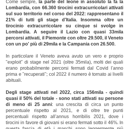
Come sempre,
la parte del leone in assoluto la fa la
Lombardia, con 66.360 tirocini extracurricolari attivati
sul suo territorio nel corso del 2022: rappresentano il
21% di tutti gli stage d'Italia. Insomma oltre un
tirocinio extracurricolare su cinque si svolge in
Lombardia. A seguire il Lazio con quasi 33mila
percorsi attivati, il Piemonte con oltre 29.500, il Veneto
con un po' più di 29mila e la Campania con 26.500.
In particolare il Veneto aveva avuto un vero e proprio
"exploit" di stage nel 2021 (oltre 35mila), molti dei quali
erano probabilmente percorsi fermati dal Covid l'anno
prima e "recuperati"; col 2022 il numero è tornato ai livelli
abituali.
Degli stage attivati nel 2022, circa 156mila - quindi
quasi il 50% del totale - sono stati attivati su persone
di meno di 25 anni
: una crescita di circa un punto
percentuale rispetto al 2021, e di oltre tre punti
percentuali rispetto all'annus horribilis 2021, dove i
tirocini in favore di giovani si erano fermati sotto il 46%. In
questa fascia di età i maschi sono leggermente più