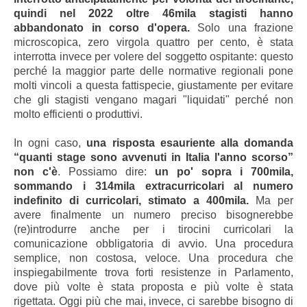
quindi nel 2022 oltre 46mila stagisti hanno
abbandonato in corso d'opera.
Solo una frazione
microscopica, zero virgola quattro per cento, è stata
interrotta invece per volere del soggetto ospitante: questo
perché la maggior parte delle normative regionali pone
molti vincoli a questa fattispecie, giustamente per evitare
che gli stagisti vengano magari "liquidati" perché non
molto efficienti o produttivi.
In ogni caso,
una risposta esauriente alla domanda
“quanti stage sono avvenuti in Italia l'anno scorso”
non c'è
. Possiamo dire:
un po' sopra i 700mila,
sommando i 314mila extracurricolari al numero
indefinito di curricolari, stimato a 400mila.
Ma per
avere finalmente un numero preciso bisognerebbe
(re)introdurre anche per i tirocini curricolari la
comunicazione obbligatoria di avvio. Una procedura
semplice, non costosa, veloce. Una procedura che
inspiegabilmente trova forti resistenze in Parlamento,
dove più volte è stata proposta e più volte è stata
rigettata. Oggi più che mai, invece, ci sarebbe bisogno di