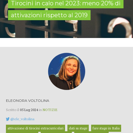
Tirocini in calo nel 2023: meno 20% di
attivazioni rispetto al 2019
ELEONORA VOLTOLINA
Scritto il
05 Lug 2024
in
NOTIZIE
@ele_voltolina
attivazione di tirocini extracurricolari
dati su stage
fare stage in Italia