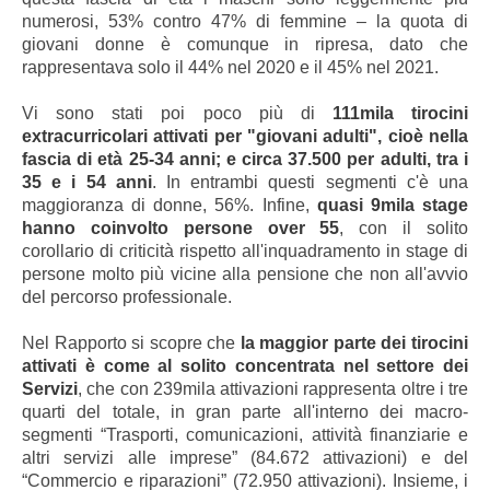
numerosi, 53% contro 47% di femmine – la quota di
giovani donne è comunque in ripresa, dato che
rappresentava solo il 44% nel 2020 e il 45% nel 2021.
Vi sono stati poi poco più di
111mila tirocini
extracurricolari attivati per "giovani adulti", cioè nella
fascia di età 25-34 anni; e circa 37.500 per adulti, tra i
35 e i 54 anni
. In entrambi questi segmenti c'è una
maggioranza di donne, 56%. Infine,
quasi 9mila stage
hanno coinvolto persone over 55
, con il solito
corollario di criticità rispetto all'inquadramento in stage di
persone molto più vicine alla pensione che non all'avvio
del percorso professionale.
Nel Rapporto si scopre che
la maggior parte dei tirocini
attivati è come al solito concentrata nel settore dei
Servizi
, che con 239mila attivazioni rappresenta oltre i tre
quarti del totale, in gran parte all'interno dei macro-
segmenti “Trasporti, comunicazioni, attività finanziarie e
altri servizi alle imprese” (84.672 attivazioni) e del
“Commercio e riparazioni” (72.950 attivazioni). Insieme, i