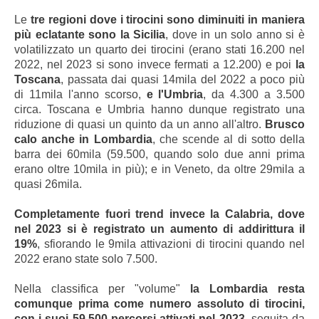
Le
tre regioni dove i tirocini sono diminuiti in maniera
più eclatante sono la Sicilia
, dove in un solo anno si è
volatilizzato un quarto dei tirocini (erano stati 16.200 nel
2022, nel 2023 si sono invece fermati a 12.200) e poi
la
Toscana
, passata dai quasi 14mila del 2022 a poco più
di 11mila l'anno scorso,
e l'Umbria
, da 4.300 a 3.500
circa. Toscana e Umbria hanno dunque registrato una
riduzione di quasi un quinto da un anno all'altro.
Brusco
calo anche in Lombardia
, che scende al di sotto della
barra dei 60mila (59.500, quando solo due anni prima
erano oltre 10mila in più); e in Veneto, da oltre 29mila a
quasi 26mila.
Completamente fuori trend invece la Calabria, dove
nel 2023 si è registrato un aumento di addirittura il
19%
, sfiorando le 9mila attivazioni di tirocini quando nel
2022 erano state solo 7.500.
Nella classifica per "volume"
la Lombardia resta
comunque prima come numero assoluto di tirocini,
con i suoi 59.500 percorsi attivati nel 2023
, seguita da