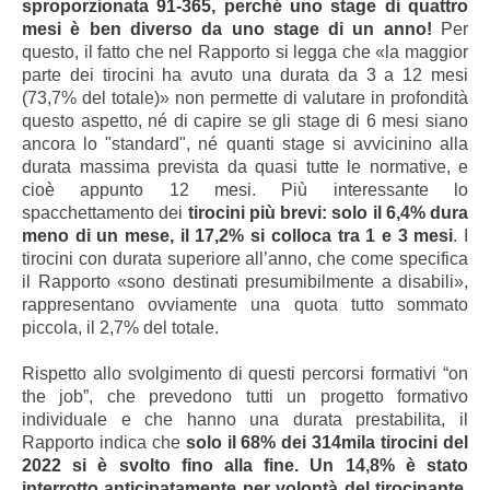
sproporzionata 91-365, perché uno stage di quattro
mesi è ben diverso da uno stage di un anno!
Per
questo, il fatto che nel Rapporto si legga che «la maggior
parte dei tirocini ha avuto una durata da 3 a 12 mesi
(73,7% del totale)» non permette di valutare in profondità
questo aspetto, né di capire se gli stage di 6 mesi siano
ancora lo "standard", né quanti stage si avvicinino alla
durata massima prevista da quasi tutte le normative, e
cioè appunto 12 mesi. Più interessante lo
spacchettamento dei
tirocini più brevi: solo il 6,4% dura
meno di un mese, il 17,2% si colloca tra 1 e 3 mesi
. I
tirocini con durata superiore all’anno, che come specifica
il Rapporto «sono destinati presumibilmente a disabili»,
rappresentano ovviamente una quota tutto sommato
piccola, il 2,7% del totale.
Rispetto allo svolgimento di questi percorsi formativi “on
the job”, che prevedono tutti un progetto formativo
individuale e che hanno una durata prestabilita, il
Rapporto indica che
solo il 68% dei 314mila tirocini del
2022 si è svolto fino alla fine. Un 14,8% è stato
interrotto anticipatamente per volontà del tirocinante,