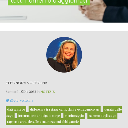
tutti numeri più aggiornati
ELEONORA VOLTOLINA
Scritto il
15 Dic 2023
in
NOTIZIE
@ele_voltolina
dati su stage
differenza tra stage curricolari e extracurricolari
durata dello
stage
interruzione anticipata stage
monitoraggio
numero degli stage
rapporto annuale sulle comunicazioni obbligatorie