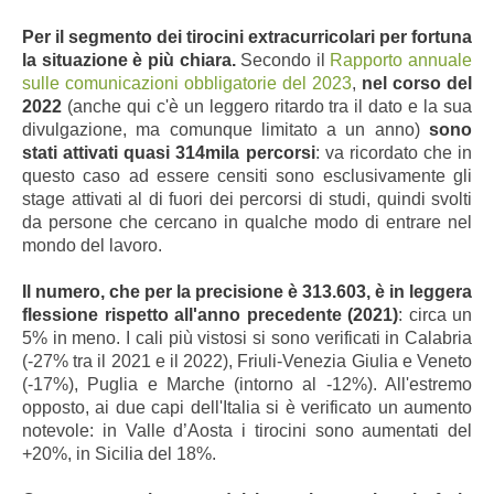
Per il segmento dei tirocini extracurricolari per fortuna
la situazione è più chiara.
Secondo il
Rapporto annuale
sulle comunicazioni obbligatorie del 2023
,
nel corso del
2022
(anche qui c'è un leggero ritardo tra il dato e la sua
divulgazione, ma comunque limitato a un anno)
sono
stati attivati quasi 314mila percorsi
: va ricordato che in
questo caso ad essere censiti sono esclusivamente gli
stage attivati al di fuori dei percorsi di studi, quindi svolti
da persone che cercano in qualche modo di entrare nel
mondo del lavoro.
Il numero, che per la precisione è 313.603, è in leggera
flessione rispetto all'anno precedente (2021)
: circa un
5% in meno. I cali più vistosi si sono verificati in Calabria
(-27% tra il 2021 e il 2022), Friuli-Venezia Giulia e Veneto
(-17%), Puglia e Marche (intorno al -12%). All'estremo
opposto, ai due capi dell'Italia si è verificato un aumento
notevole: in Valle d’Aosta i tirocini sono aumentati del
+20%, in Sicilia del 18%.