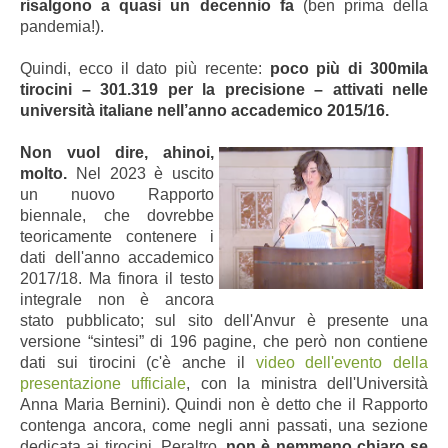
risalgono a quasi un decennio fa
(ben prima della
pandemia!).
Quindi, ecco il dato più recente:
poco più di 300mila
tirocini – 301.319 per la precisione – attivati nelle
università italiane nell’anno accademico 2015/16.
Non vuol dire, ahinoi,
molto.
Nel 2023 è uscito
un nuovo Rapporto
biennale, che dovrebbe
teoricamente contenere i
dati dell'anno accademico
2017/18. Ma finora il testo
integrale non è ancora
stato pubblicato; sul sito dell'Anvur è presente una
versione “sintesi” di 196 pagine, che però non contiene
dati sui tirocini (c'è anche il
video dell'evento della
presentazione ufficiale
, con la ministra dell'Università
Anna Maria Bernini). Quindi non è detto che il Rapporto
contenga ancora, come negli anni passati, una sezione
dedicata ai tirocini. Peraltro,
non è nemmeno chiaro se