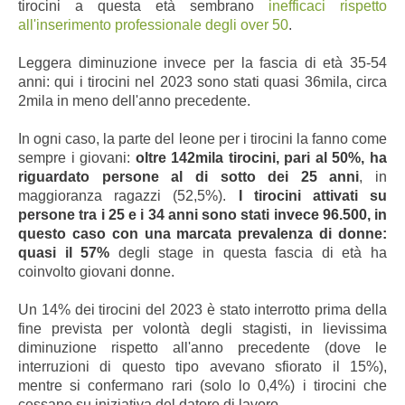
tirocini a questa età sembrano
inefficaci rispetto
all'inserimento professionale degli over 50
.
Leggera diminuzione invece per la fascia di età 35-54
anni: qui i tirocini nel 2023 sono stati quasi 36mila, circa
2mila in meno dell'anno precedente.
In ogni caso, la parte del leone per i tirocini la fanno come
sempre i giovani:
oltre 142mila tirocini, pari al 50%, ha
riguardato persone al di sotto dei 25 anni
, in
maggioranza ragazzi (52,5%).
I tirocini attivati su
persone tra i 25 e i 34 anni sono stati invece 96.500, in
questo caso con una marcata prevalenza di donne:
quasi il 57%
degli stage in questa fascia di età ha
coinvolto giovani donne.
Un 14% dei tirocini del 2023 è stato interrotto prima della
fine prevista per volontà degli stagisti, in lievissima
diminuzione rispetto all'anno precedente (dove le
interruzioni di questo tipo avevano sfiorato il 15%),
mentre si confermano rari (solo lo 0,4%) i tirocini che
cessano su iniziativa del datore di lavoro.