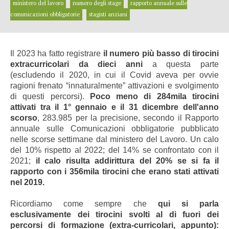
ministero del lavoro
numero degli stage
rapporto annuale sulle
comunicazioni obbligatorie
stagisti anziani
Il 2023 ha fatto registrare
il numero più basso di tirocini
extracurricolari da dieci anni
a questa parte
(escludendo il 2020, in cui il Covid aveva per ovvie
ragioni frenato “innaturalmente” attivazioni e svolgimento
di questi percorsi).
Poco meno di 284mila tirocini
attivati tra il 1° gennaio e il 31 dicembre dell'anno
scorso
, 283.985 per la precisione, secondo il Rapporto
annuale sulle Comunicazioni obbligatorie pubblicato
nelle scorse settimane dal ministero del Lavoro. Un calo
del 10% rispetto al 2022; del 14% se confrontato con il
2021;
il calo risulta addirittura del 20% se si fa il
rapporto con i 356mila tirocini che erano stati attivati
nel 2019.
Ricordiamo come sempre che
qui si parla
esclusivamente dei tirocini svolti al di fuori dei
percorsi di formazione (extra-curricolari, appunto):