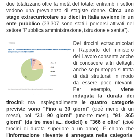
due totalizzano oltre la metà del totale; entrambi i settori
vedono una prevalenza di stagiste donne.
C
irca uno
stage extracurricolare su dieci in Italia avviene in un
ente pubblico
(33.307 sono stati i percorsi attivati nel
settore “Pubblica amministrazione, istruzione e sanità”).
Dei tirocini extracurricolari
il Rapporto del ministero
del Lavoro consente anche
di conoscere altri dettagli,
anche se purtroppo si tratta
di dati strutturati in modo
da essere poco rilevanti.
Per esempio,
viene
indagata la durata dei
tirocini
: ma inspiegabilmente
le quattro categorie
previste sono “Fino a 30 giorni”
(cioè meno di un
mese), poi
“31- 90 giorni”
(uno-tre mesi),
“91- 365
giorni” (da tre mesi a... dodici!) e “366 e oltre” (
cioè
tirocini di durata superiore a un anno). È chiaro che
l'informazione rilevante è annegata nella categoria