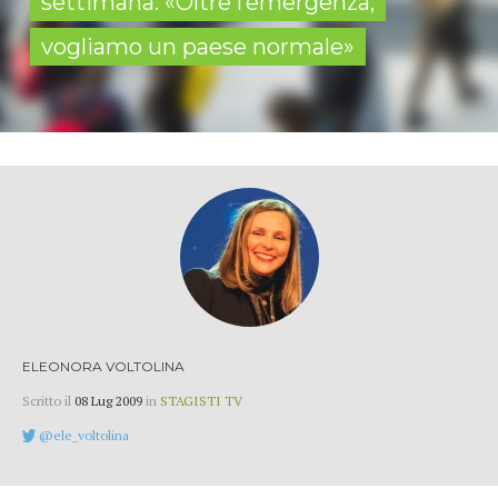
settimana: «Oltre l’emergenza,
vogliamo un paese normale»
ELEONORA VOLTOLINA
Scritto il
08 Lug 2009
in
STAGISTI TV
@ele_voltolina