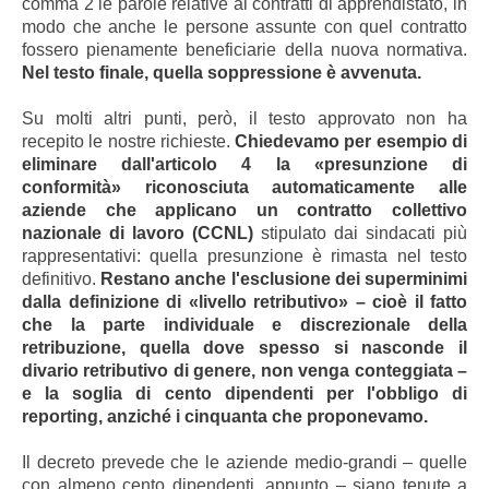
comma 2 le parole relative ai contratti di apprendistato, in
modo che anche le persone assunte con quel contratto
fossero pienamente beneficiarie della nuova normativa.
Nel testo finale, quella soppressione è avvenuta.
Su molti altri punti, però, il testo approvato non ha
recepito le nostre richieste.
Chiedevamo per esempio di
eliminare dall'articolo 4 la «presunzione di
conformità» riconosciuta automaticamente alle
aziende che applicano un contratto collettivo
nazionale di lavoro (CCNL)
stipulato dai sindacati più
rappresentativi: quella presunzione è rimasta nel testo
definitivo.
Restano anche l'esclusione dei superminimi
dalla definizione di «livello retributivo» – cioè il fatto
che la parte individuale e discrezionale della
retribuzione, quella dove spesso si nasconde il
divario retributivo di genere, non venga conteggiata –
e la soglia di cento dipendenti per l'obbligo di
reporting, anziché i cinquanta che proponevamo.
Il decreto prevede che le aziende medio-grandi – quelle
con almeno cento dipendenti, appunto – siano tenute a