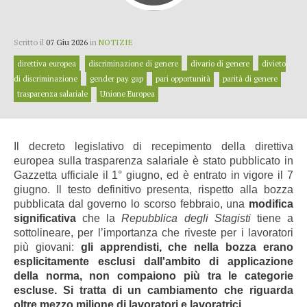
Scritto il
07 Giu 2026
in
NOTIZIE
direttiva europea
discriminazione di genere
divario di genere
divieto
di discriminazione
gender pay gap
pari opportunità
parità di genere
trasparenza salariale
Unione Europea
Il decreto legislativo di recepimento della direttiva
europea sulla trasparenza salariale è stato pubblicato in
Gazzetta ufficiale il 1° giugno, ed è entrato in vigore il 7
giugno. Il testo definitivo presenta, rispetto alla bozza
pubblicata dal governo lo scorso febbraio, una
modifica
significativa
che la
Repubblica degli Stagisti
tiene a
sottolineare, per l’importanza che riveste per i lavoratori
più giovani:
gli apprendisti, che nella bozza erano
esplicitamente esclusi dall'ambito di applicazione
della norma, non compaiono più tra le categorie
escluse. Si tratta di un cambiamento che riguarda
oltre mezzo milione di lavoratori e lavoratrici.