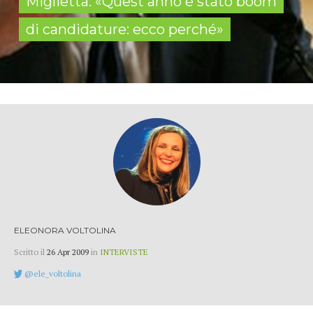
Miglietta: «Quest'anno è stato boom
di candidature: ecco perché»
ELEONORA VOLTOLINA
Scritto il
26 Apr 2009
in
INTERVISTE
@ele_voltolina