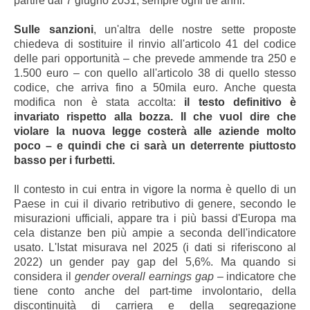
partire dal 7 giugno 2031, sempre ogni tre anni.
Sulle sanzioni
, un'altra delle nostre sette proposte
chiedeva di sostituire il rinvio all'articolo 41 del codice
delle pari opportunità – che prevede ammende tra 250 e
1.500 euro – con quello all'articolo 38 di quello stesso
codice, che arriva fino a 50mila euro. Anche questa
modifica non è stata accolta:
il testo definitivo è
invariato rispetto alla bozza. Il che vuol dire che
violare la nuova legge costerà alle aziende molto
poco – e quindi che ci sarà un deterrente piuttosto
basso per i furbetti.
Il contesto in cui entra in vigore la norma è quello di un
Paese in cui il divario retributivo di genere, secondo le
misurazioni ufficiali, appare tra i più bassi d'Europa ma
cela distanze ben più ampie a seconda dell'indicatore
usato. L'Istat misurava nel 2025 (i dati si riferiscono al
2022) un gender pay gap del 5,6%. Ma quando si
considera il
gender overall earnings gap
– indicatore che
tiene conto anche del part-time involontario, della
discontinuità di carriera e della segregazione