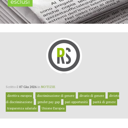
esclusi
Scritto il
07 Giu 2026
in
NOTIZIE
direttiva europea
discriminazione di genere
divario di genere
divieto
di discriminazione
gender pay gap
pari opportunità
parità di genere
trasparenza salariale
Unione Europea