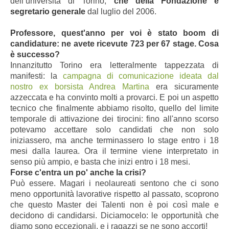
dell’università di Torino,
che della Fondazione è
segretario generale
dal luglio del 2006.
Professore, quest'anno per voi è stato boom di
candidature: ne avete ricevute 723 per 67 stage. Cosa
è successo?
Innanzitutto Torino era letteralmente tappezzata di
manifesti: la
campagna di comunicazione ideata dal
nostro ex borsista Andrea Martina
era sicuramente
azzeccata e ha convinto molti a provarci. E poi un aspetto
tecnico che finalmente abbiamo risolto, quello del limite
temporale di attivazione dei tirocini: fino all'anno scorso
potevamo accettare solo candidati che non solo
iniziassero, ma anche terminassero lo stage entro i 18
mesi dalla laurea. Ora il termine viene interpretato in
senso più ampio, e basta che inizi entro i 18 mesi.
Forse c'entra un po' anche la crisi?
Può essere. Magari i neolaureati sentono che ci sono
meno opportunità lavorative rispetto al passato, scoprono
che questo Master dei Talenti non è poi così male e
decidono di candidarsi. Diciamocelo: le opportunità che
diamo sono eccezionali, e i ragazzi se ne sono accorti!