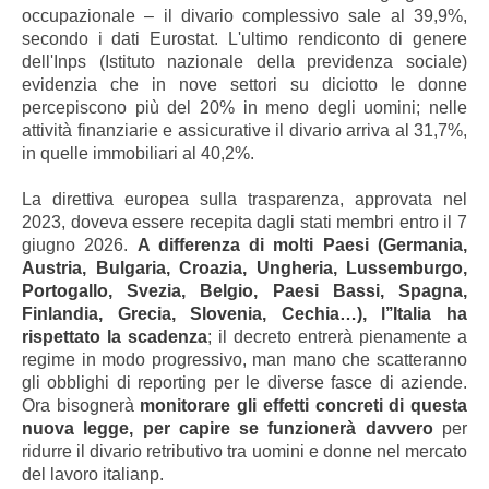
occupazionale – il divario complessivo sale al 39,9%,
secondo i dati Eurostat. L'ultimo rendiconto di genere
dell'Inps (Istituto nazionale della previdenza sociale)
evidenzia che in nove settori su diciotto le donne
percepiscono più del 20% in meno degli uomini; nelle
attività finanziarie e assicurative il divario arriva al 31,7%,
in quelle immobiliari al 40,2%.
La direttiva europea sulla trasparenza, approvata nel
2023, doveva essere recepita dagli stati membri entro il 7
giugno 2026.
A differenza di molti Paesi (Germania,
Austria, Bulgaria, Croazia, Ungheria, Lussemburgo,
Portogallo, Svezia, Belgio, Paesi Bassi, Spagna,
Finlandia, Grecia, Slovenia, Cechia…), l’’Italia ha
rispettato la scadenza
; il decreto entrerà pienamente a
regime in modo progressivo, man mano che scatteranno
gli obblighi di reporting per le diverse fasce di aziende.
Ora bisognerà
monitorare gli effetti concreti di questa
nuova legge, per capire se funzionerà davvero
per
ridurre il divario retributivo tra uomini e donne nel mercato
del lavoro italianp.