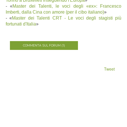
Torino a Bruxelles inseguendo l'Europa
»
- «
Master dei Talenti, le voci degli «ex»: Francesco
Imberti, dalla Cina con amore (per il cibo italiano)
»
-
«
Master dei Talenti CRT - Le voci degli stagisti più
fortunati d'Italia
»
COMMENTA SUL FORUM (1)
Tweet