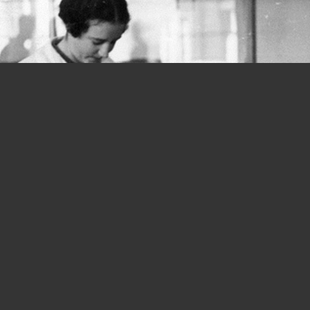
Donne e lavoro, si parte in salita fin
dalla Costituzione: quanta strada
ancora da fare