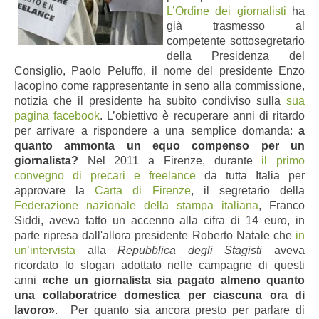
L’Ordine dei giornalisti
ha
già trasmesso al
competente sottosegretario
della Presidenza del
Consiglio, Paolo Peluffo, il nome del presidente Enzo
Iacopino come rappresentante in seno alla commissione,
notizia che il presidente ha subito condiviso sulla
sua
pagina facebook
. L’obiettivo è recuperare anni di ritardo
per arrivare a rispondere a una semplice domanda:
a
quanto ammonta un equo compenso per un
giornalista?
Nel 2011 a Firenze, durante
il primo
convegno di precari e freelance
da tutta Italia per
approvare la
Carta di Firenze
, il segretario della
Federazione nazionale della stampa italiana
, Franco
Siddi, aveva fatto un accenno alla cifra di 14 euro, in
parte ripresa dall'allora presidente Roberto Natale che
in
un’intervista
alla
Repubblica degli Stagisti
aveva
ricordato lo slogan adottato nelle campagne di questi
anni
«che un giornalista sia pagato almeno quanto
una collaboratrice domestica per ciascuna ora di
lavoro»
. Per quanto sia ancora presto per parlare di