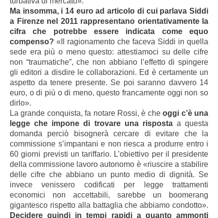
turbativa di mercato».
Ma insomma, i 14 euro ad articolo di cui parlava Siddi
a Firenze nel 2011 rappresentano orientativamente la
cifra che potrebbe essere indicata come equo
compenso?
«Il ragionamento che faceva Siddi in quella
sede era più o meno questo: attestiamoci su delle cifre
non “traumatiche”, che non abbiano l’effetto di spingere
gli editori a disdire le collaborazioni. Ed è certamente un
aspetto da tenere presente. Se poi saranno davvero 14
euro, o di più o di meno, questo francamente oggi non so
dirlo».
La grande conquista, fa notare Rossi, è che
oggi c’è una
legge che impone di trovare una risposta
a questa
domanda perciò bisognerà cercare di evitare che la
commissione s’impantani e non riesca a produrre entro i
60 giorni previsti un tariffario. L’obiettivo per il presidente
della commissione lavoro autonomo è «riuscire a stabilire
delle cifre che abbiano un punto medio di dignità. Se
invece venissero codificati per legge trattamenti
economici non accettabili, sarebbe un boomerang
gigantesco rispetto alla battaglia che abbiamo condotto».
Decidere quindi in tempi rapidi a quanto ammonti