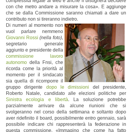
complessità legate al web e anche lì bisognerà decidere
con che metro andare a misurare la cosa». E aggiunge
che se dalla Commissione saranno chiamati a dare un
contributo non si tireranno indietro.
Di numeri al momento non
vuol parlare nemmeno
Giovanni Rossi
(nella foto)
,
segretario generale
aggiunto e presidente
della
commissione lavoro
autonomo
della Fnsi, che
ricorda come la priorità al
momento per il sindacato
sia quella di ricomporre il
gruppo dirigente
dopo le dimissioni
del presidente,
Roberto Natale, candidato alle elezioni politiche per
Sinistra ecologia e libertà
. La soluzione potrebbe
parzialmente arrivare da alcune riunioni che si
svolgeranno nel corso della settimana e soltanto dopo
aver ridefinito il board, possibilmente entro gennaio, sarà
possibile indicare chi rappresenterà la federazione in
questa commissione. «Immagino che come ha fatto