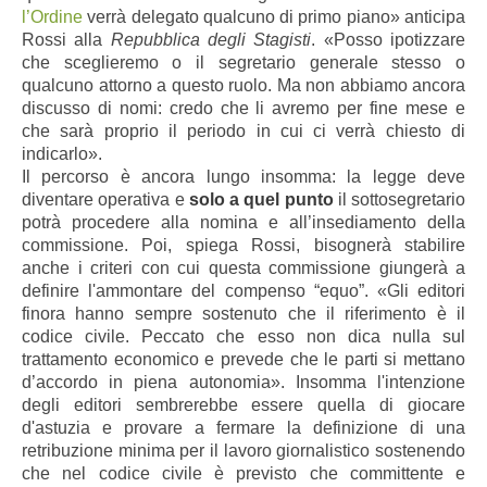
l’Ordine
verrà delegato qualcuno di primo piano» anticipa
Rossi alla
Repubblica degli Stagisti
. «Posso ipotizzare
che sceglieremo o il segretario generale stesso o
qualcuno attorno a questo ruolo. Ma non abbiamo ancora
discusso di nomi: credo che li avremo per fine mese e
che sarà proprio il periodo in cui ci verrà chiesto di
indicarlo».
Il percorso è ancora lungo insomma: la legge deve
diventare operativa e
solo a quel punto
il sottosegretario
potrà procedere alla nomina e all’insediamento della
commissione. Poi, spiega Rossi, bisognerà stabilire
anche i criteri con cui questa commissione giungerà a
definire l'ammontare del compenso “equo”. «Gli editori
finora hanno sempre sostenuto che il riferimento è il
codice civile. Peccato che esso non dica nulla sul
trattamento economico e prevede che le parti si mettano
d’accordo in piena autonomia». Insomma l'intenzione
degli editori sembrerebbe essere quella di giocare
d'astuzia e provare a fermare la definizione di una
retribuzione minima per il lavoro giornalistico sostenendo
che nel codice civile è previsto che committente e