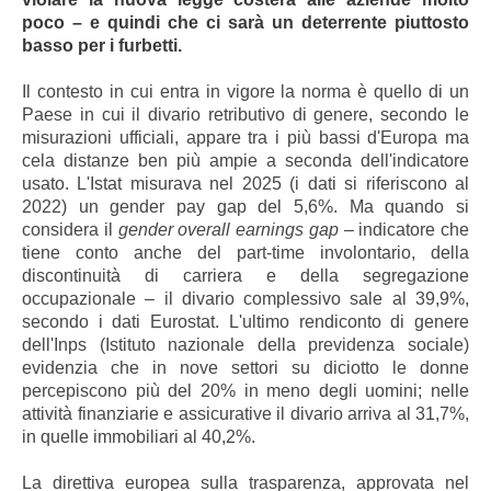
poco – e quindi che ci sarà un deterrente piuttosto
basso per i furbetti.
Il contesto in cui entra in vigore la norma è quello di un
Paese in cui il divario retributivo di genere, secondo le
misurazioni ufficiali, appare tra i più bassi d'Europa ma
cela distanze ben più ampie a seconda dell'indicatore
usato. L'Istat misurava nel 2025 (i dati si riferiscono al
2022) un gender pay gap del 5,6%. Ma quando si
considera il
gender overall earnings gap
– indicatore che
tiene conto anche del part-time involontario, della
discontinuità di carriera e della segregazione
occupazionale – il divario complessivo sale al 39,9%,
secondo i dati Eurostat. L'ultimo rendiconto di genere
dell'Inps (Istituto nazionale della previdenza sociale)
evidenzia che in nove settori su diciotto le donne
percepiscono più del 20% in meno degli uomini; nelle
attività finanziarie e assicurative il divario arriva al 31,7%,
in quelle immobiliari al 40,2%.
La direttiva europea sulla trasparenza, approvata nel