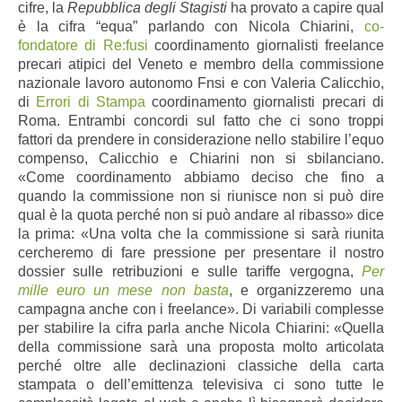
cifre, la
Repubblica degli Stagisti
ha provato a capire qual
è la cifra “equa” parlando con Nicola Chiarini,
co-
fondatore di Re:fusi
coordinamento giornalisti freelance
precari atipici del Veneto e membro della commissione
nazionale lavoro autonomo Fnsi e con Valeria Calicchio,
di
Errori di Stampa
coordinamento giornalisti precari di
Roma. Entrambi concordi sul fatto che ci sono troppi
fattori da prendere in considerazione nello stabilire l’equo
compenso, Calicchio e Chiarini non si sbilanciano.
«Come coordinamento abbiamo deciso che fino a
quando la commissione non si riunisce non si può dire
qual è la quota perché non si può andare al ribasso» dice
la prima: «Una volta che la commissione si sarà riunita
cercheremo di fare pressione per presentare il nostro
dossier sulle retribuzioni e sulle tariffe vergogna,
Per
mille euro un mese non basta
, e organizzeremo una
campagna anche con i freelance». Di variabili complesse
per stabilire la cifra parla anche Nicola Chiarini: «Quella
della commissione sarà una proposta molto articolata
perché oltre alle declinazioni classiche della carta
stampata o dell’emittenza televisiva ci sono tutte le