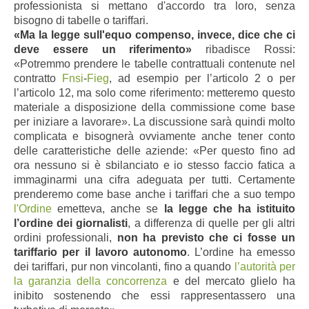
professionista si mettano d'accordo tra loro, senza
bisogno di tabelle o tariffari.
«Ma la legge sull'equo compenso, invece, dice che ci
deve essere un riferimento»
ribadisce Rossi:
«Potremmo prendere le tabelle contrattuali contenute nel
contratto
Fnsi
-
Fieg
, ad esempio per l’articolo 2 o per
l’articolo 12, ma solo come riferimento: metteremo questo
materiale a disposizione della commissione come base
per iniziare a lavorare». La discussione sarà quindi molto
complicata e bisognerà ovviamente anche tener conto
delle caratteristiche delle aziende: «Per questo fino ad
ora nessuno si è sbilanciato e io stesso faccio fatica a
immaginarmi una cifra adeguata per tutti. Certamente
prenderemo come base anche i tariffari che a suo tempo
l'Ordine
emetteva, anche se
la legge che ha istituito
l’ordine dei giornalisti
, a differenza di quelle per gli altri
ordini professionali,
non ha previsto che ci fosse un
tariffario per il lavoro autonomo
. L’ordine ha emesso
dei tariffari, pur non vincolanti, fino a quando
l’autorità per
la garanzia della concorrenza
e del mercato glielo ha
inibito sostenendo che essi rappresentassero una