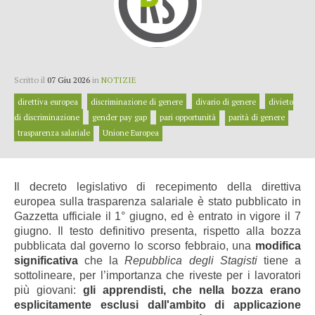
Scritto il
07 Giu 2026
in
NOTIZIE
direttiva europea
discriminazione di genere
divario di genere
divieto
di discriminazione
gender pay gap
pari opportunità
parità di genere
trasparenza salariale
Unione Europea
Il decreto legislativo di recepimento della direttiva
europea sulla trasparenza salariale è stato pubblicato in
Gazzetta ufficiale il 1° giugno, ed è entrato in vigore il 7
giugno. Il testo definitivo presenta, rispetto alla bozza
pubblicata dal governo lo scorso febbraio, una
modifica
significativa
che la
Repubblica degli Stagisti
tiene a
sottolineare, per l’importanza che riveste per i lavoratori
più giovani:
gli apprendisti, che nella bozza erano
esplicitamente esclusi dall'ambito di applicazione