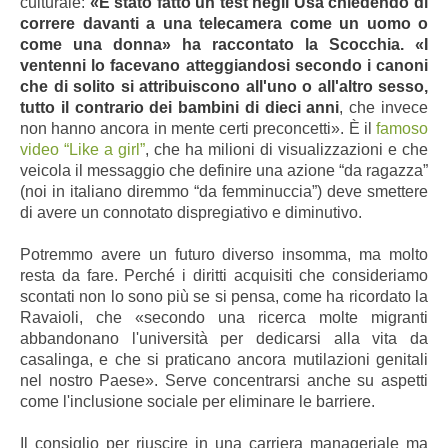
culturale:
«È stato fatto un test negli Usa chiedendo di
correre davanti a una telecamera come un uomo o
come una donna» ha raccontato la Scocchia. «I
ventenni lo facevano atteggiandosi secondo i canoni
che di solito si attribuiscono all'uno o all'altro sesso,
tutto il contrario dei bambini di dieci anni
, che invece
non hanno ancora in mente certi preconcetti». È il
famoso
video “Like a girl”
, che ha milioni di visualizzazioni e che
veicola il messaggio che definire una azione “da ragazza”
(noi in italiano diremmo “da femminuccia”) deve smettere
di avere un connotato dispregiativo e diminutivo.
Potremmo avere un futuro diverso insomma, ma molto
resta da fare. Perché i diritti acquisiti che consideriamo
scontati non lo sono più se si pensa, come ha ricordato la
Ravaioli, che «secondo una ricerca molte migranti
abbandonano l'università per dedicarsi alla vita da
casalinga, e che si praticano ancora mutilazioni genitali
nel nostro Paese». Serve concentrarsi anche su aspetti
come l'inclusione sociale per eliminare le barriere.
Il consiglio per riuscire in una carriera manageriale ma