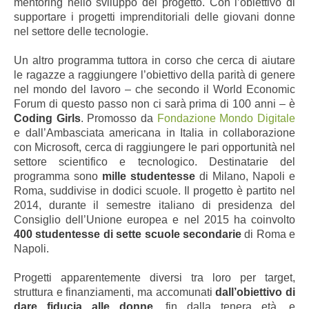
mentoring nello sviluppo del progetto. Con l’obiettivo di
supportare i progetti imprenditoriali delle giovani donne
nel settore delle tecnologie.
Un altro programma tuttora in corso che cerca di aiutare
le ragazze a raggiungere l’obiettivo della parità di genere
nel mondo del lavoro – che secondo il World Economic
Forum di questo passo non ci sarà prima di 100 anni – è
Coding Girls
.
Promosso da
Fondazione Mondo Digitale
e dall’Ambasciata americana in Italia in collaborazione
con Microsoft, cerca di raggiungere le pari opportunità nel
settore scientifico e tecnologico. Destinatarie del
programma sono
mille studentesse
di Milano, Napoli e
Roma, suddivise in dodici scuole. Il progetto è partito nel
2014, durante il semestre italiano di presidenza del
Consiglio dell’Unione europea e nel 2015 ha coinvolto
400 studentesse di sette scuole secondarie
di Roma e
Napoli.
Progetti apparentemente diversi tra loro per target,
struttura e finanziamenti, ma accomunati
dall’obiettivo di
dare fiducia alle donne,
fin dalla tenera età, e