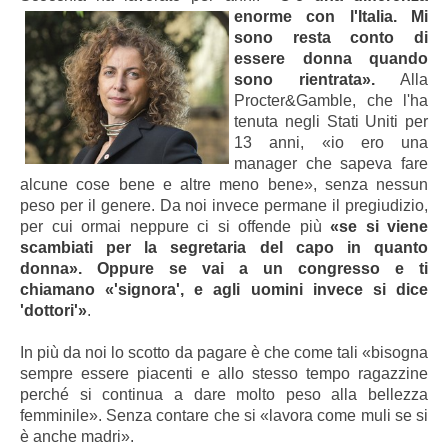
enorme con l'Italia.
Mi
sono resta conto di
essere donna quando
sono rientrata».
Alla
Procter&Gamble, che l'ha
tenuta negli Stati Uniti per
13 anni, «io ero una
manager che sapeva fare
alcune cose bene e altre meno bene», senza nessun
peso per il genere. Da noi invece permane il pregiudizio,
per cui ormai neppure ci si offende più
«se si viene
scambiati per la segretaria del capo in quanto
donna». Oppure se vai a un congresso e ti
chiamano «'signora', e agli uomini invece si dice
'dottori'»
.
I
n più da noi lo scotto da pagare è che come tali «bisogna
sempre essere piacenti e allo stesso tempo ragazzine
perché si continua a dare molto peso alla bellezza
femminile». Senza contare che si «lavora come muli se si
è anche madri».