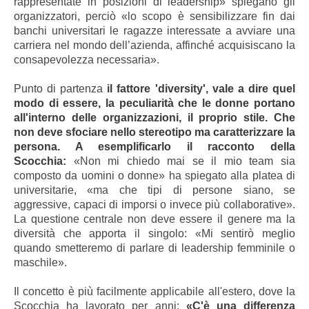
rappresentate in posizioni di leadership» spiegano gli
organizzatori, perciò «lo scopo è sensibilizzare fin dai
banchi universitari le ragazze interessate a avviare una
carriera nel mondo dell’azienda, affinché acquisiscano la
consapevolezza necessaria».
Punto di partenza
il fattore 'diversity', vale a dire quel
modo di essere, la peculiarità che le donne portano
all'interno delle organizzazioni, il proprio stile. Che
non deve sfociare nello stereotipo ma caratterizzare la
persona. A esemplificarlo il racconto della
Scocchia:
«Non mi chiedo mai se il mio team sia
composto da uomini o donne» ha spiegato alla platea di
universitarie, «ma che tipi di persone siano, se
aggressive, capaci di imporsi o invece più collaborative».
La questione centrale non deve essere il genere ma la
diversità che apporta il singolo: «Mi sentirò meglio
quando
smetteremo di parlare di leadership femminile o
maschile».
Il concetto è più facilmente applicabile all'estero, dove la
Scocchia ha lavorato per anni:
«C'è una differenza