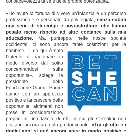
consapevolezza di se e delle proprie potenzialità.
«Ho avuto la fortuna di vivere un’infanzia e un percorso
professionale
e personale da privilegiata,
senza subire
una serie di stereotipi e sovrastrutture, che hanno
pesato meno rispetto ad altre coetanee sulla mia
educazione.
Ma, purtroppo, nelle nostre società
occidentali ci sono ancora tante costrizioni per le
bambine.
E da qui è nato
l’intento di ragionare in
modo diverso dal solito
concentrandosi sulle
opportunità», spiega la
presidente della
Fondazione Gianni. Partire
quindi con un approccio
positivo e far crescere delle
opportunità, altrimenti non
prese in considerazione,
proprio in una fascia di età in cui gli stereotipi non
giocano ancora un ruolo predominante. «
Tra gli otto e i
dodici anni si può ancora agire in modo positivo e