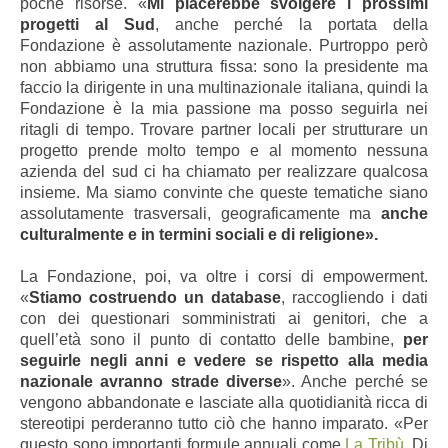
poche risorse. «
Mi piacerebbe svolgere i prossimi
progetti al Sud
, anche perché la portata della
Fondazione è assolutamente nazionale. Purtroppo però
non abbiamo una struttura fissa: sono la presidente ma
faccio la dirigente in una multinazionale italiana, quindi la
Fondazione è la mia passione ma posso seguirla nei
ritagli di tempo. Trovare partner locali per strutturare un
progetto prende molto tempo e al momento nessuna
azienda del sud ci ha chiamato per realizzare qualcosa
insieme. Ma siamo convinte che queste tematiche siano
assolutamente trasversali, geograficamente ma
anche
culturalmente e in termini sociali e di religione».
La Fondazione, poi, va oltre i corsi di empowerment.
«
Stiamo costruendo un database
, raccogliendo i dati
con dei questionari somministrati ai genitori, che a
quell’età sono il punto di contatto delle bambine,
per
seguirle negli anni e vedere se rispetto alla media
nazionale avranno strade diverse
». Anche perché se
vengono abbandonate e lasciate alla quotidianità ricca di
stereotipi perderanno tutto ciò che hanno imparato. «Per
questo sono importanti formule annuali come
La Tribù
. Di