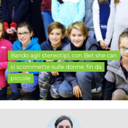
Bando agli stereotipi, con Bet she can
si scommette sulle donne: fin da
piccole