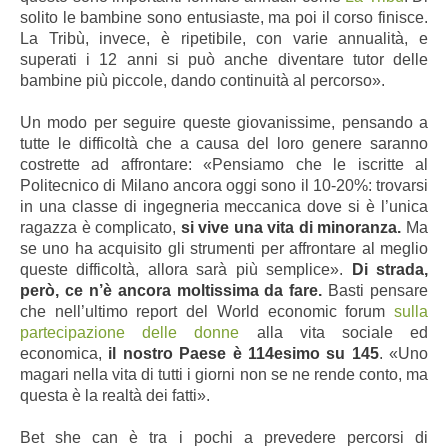
solito le bambine sono entusiaste, ma poi il corso finisce.
La Tribù, invece, è ripetibile, con varie annualità, e
superati i 12 anni si può anche diventare tutor delle
bambine più piccole, dando continuità al percorso».
Un modo per seguire queste giovanissime, pensando a
tutte le difficoltà che a causa del loro genere saranno
costrette ad affrontare: «Pensiamo che le iscritte al
Politecnico di Milano ancora oggi sono il 10-20%: trovarsi
in una classe di ingegneria meccanica dove si è l’unica
ragazza è complicato,
si vive una vita di minoranza.
Ma
se uno ha acquisito gli strumenti per affrontare al meglio
queste difficoltà, allora sarà più semplice».
Di strada,
però, ce n’è ancora moltissima da fare.
Basti pensare
che nell’ultimo report del World economic forum
sulla
partecipazione delle donne
alla vita sociale ed
economica,
il nostro Paese è 114esimo su 145
. «Uno
magari nella vita di tutti i giorni non se ne rende conto, ma
questa è la realtà dei fatti».
Bet she can è tra i pochi a prevedere percorsi di