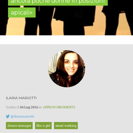
ancora poche donne in posizioni
apicali»
ILARIA MARIOTTI
Scritto il
04 Lug 2016
in
APPROFONDIMENTI
@ilariamariotti
donne manager
like a girl
smart working