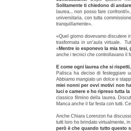
Solitamente ti chiedono di andare f
laurea... non posso fare confronti!»
universitaria, con tutta commissione 
tranquillamente».
«Quel giorno dovevamo discutere in t
trasformata in un’aula virtuale. Tu
«
Mentre io esponevo la mia tesi, g
anche i tecnici che controllavano il
E come ogni laurea che si rispetti
Palisca ha deciso di festeggiare u
Abbiamo mangiato un dolce e stappato 
miei nonni per ovvi motivi non ha
luci e camere e ho ripreso tutta l
classico filmino della laurea. Discu
Manca anche il far festa con tutti. C
Anche Chiara Lorenzon ha discusso i
tutti loro ho brindato virtualmente, in
però è che quando tutto questo sa