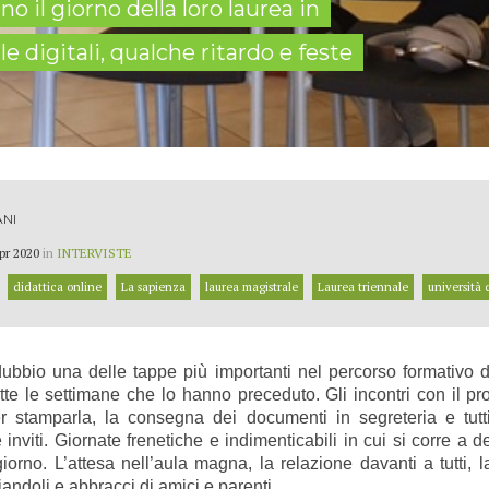
o il giorno della loro laurea in
 digitali, qualche ritardo e feste
ANI
pr 2020
in
INTERVISTE
didattica online
La sapienza
laurea magistrale
Laurea triennale
università
ubbio una delle tappe più importanti nel percorso formativo
e le settimane che lo hanno preceduto. Gli incontri con il prop
per stamparla, la consegna dei documenti in segreteria e tutti
 inviti. Giornate frenetiche e indimenticabili in cui si corre a de
o giorno. L’attesa nell’aula magna, la relazione davanti a tutti,
iandoli e abbracci di amici e parenti.