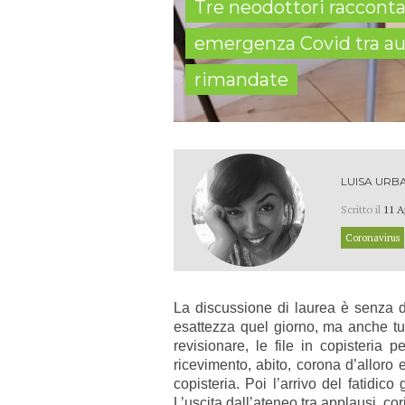
Tre neodottori raccontan
emergenza Covid tra aule
rimandate
LUISA URB
Scritto il
11 A
Coronavirus
La discussione di laurea è senza d
esattezza quel giorno, ma anche tutt
revisionare, le file in copisteria 
ricevimento, abito, corona d’alloro e
copisteria. Poi l’arrivo del fatidic
L’uscita dall’ateneo tra applausi, cor