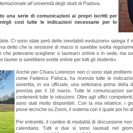
rnazionale all’università degli studi di Padova.
o una serie di comunicazioni ai propri iscritti per
nirgli così tutte le indicazioni necessarie per lo
e. Ci sono state però delle inevitabili evoluzioni» spiega il n
veniva detto che la sessione di marzo si sarebbe svolta regolar
 che potevamo scegliere: o laurearci online o in sede, ma so
 lauree si sarebbero svolte online per tutti gli studenti».
Anche per Chiara Lorenzon non ci sono stati problemi 
come Federico Palisca, ha ricevuto tutte le indicazi
avvertita, in via ufficiale, una settimana prima della
prevista per il 18 marzo. Tutte le comunicazioni son
contenenti tutte le istruzioni. Oltre agli uffici compet
sono stati molto disponibili. Con la mia relatrice, i g
prove tecniche su Zoom, il sistema con il quale poi ho 
Per entrambi, il cambio di modalità di discussione non
calendario.
Tutti e due si sono laureati nel giorn