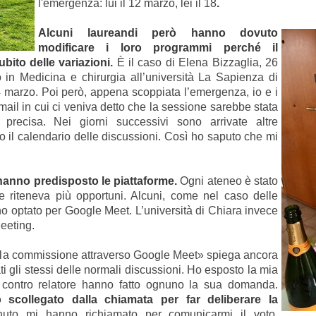
l'emergenza: lui il 12 marzo, lei il 18
.
Alcuni laureandi però hanno dovuto
modificare i loro programmi perché il
bito delle variazioni.
È il caso di Elena Bizzaglia, 26
 in Medicina e chirurgia all’università La Sapienza di
 marzo. Poi però, appena scoppiata l’emergenza, io e i
ail in cui ci veniva detto che la sessione sarebbe stata
 precisa. Nei giorni successivi sono arrivate altre
to il calendario delle discussioni. Così ho saputo che mi
à hanno predisposto le piattaforme.
Ogni ateneo è stato
he riteneva più opportuni. Alcuni, come nel caso delle
no optato per Google Meet. L’università di Chiara invece
eeting.
lla commissione attraverso Google Meet» spiega ancora
i gli stessi delle normali discussioni. Ho esposto la mia
 e contro relatore hanno fatto ognuno la sua domanda.
collegato dalla chiamata per far deliberare la
uto mi hanno richiamato per comunicarmi il voto.