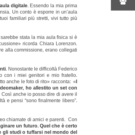
aula digitale
. Essendo la mia prima
ansia. Un conto è esporre in un’aula
 familiari più stretti, vivi tutto più
sarebbe stata la mia aula fisica si è
iscussione» ricorda Chiara Lorenzon.
re alla commissione, erano collegati
nti
. Nonostante le difficoltà Federico
con i miei genitori e mio fratello.
to anche le foto di rito» racconta: «
I
ideomaker, ho allestito un set con
. Così anche io posso dire di avere il
ltà e pensi “sono finalmente libero”.
deo chiamate di amici e parenti. Con
ginare un futuro. Quel che è certo
gli studi o tuffarsi nel mondo del