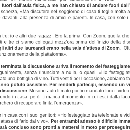
uori dall’aula fisica, a me han chiesto di andare fuori dall’
, scherza, «Ma discutere nel soggiorno di casa ti toglie molta 
davanti, alla presenza di amici e parenti. In casa, con solo i tuoi
re: io e altri due ragazzi. Ero la prima. Con Zoom, quella che 
tti e tre ci siamo collegati mezz’ora prima dell’inizio della d
li altri due laureandi erano nella sala d’attesa di Zoom
. Olt
 funzionamento della piattaforma».
, terminata la discussione arriva il momento dei festeggiame
gualmente, senza rinunciare a nulla, o quasi. «Ho festeggiato 
una bottiglia di vino. Tutti vestiti per l’occasione, abbiamo fat
nno potuto assistere. Per renderli partecipi, essendo un v
a discussione
. Mi sono auto filmato poi ho mandato loro il video
tendo in casa, però, ti manca il momento in cui esci dalla faco
ercherò di recuperare finita l’emergenza».
n casa con i suoi genitori: «Ho festeggiato tra telefonate e vi
 attesa di farlo dal vivo».
Per entrambi adesso è difficile imma
rà concluso sono pronti a mettersi in moto per proseguire 