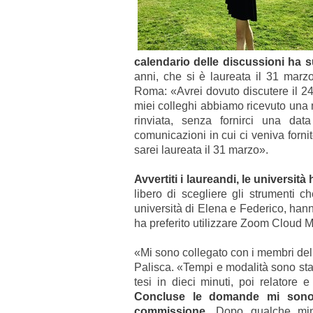
calendario delle discussioni ha su
anni, che si è laureata il 31 marzo
Roma: «Avrei dovuto discutere il 24
miei colleghi abbiamo ricevuto una m
rinviata, senza fornirci una data
comunicazioni in cui ci veniva forni
sarei laureata il 31 marzo».
Avvertiti i laureandi, le universit
libero di scegliere gli strumenti c
università di Elena e Federico, han
ha preferito utilizzare Zoom Cloud M
«Mi sono collegato con i membri de
Palisca. «Tempi e modalità sono stat
tesi in dieci minuti, poi relatore
Concluse le domande mi sono s
commissione.
Dopo qualche min