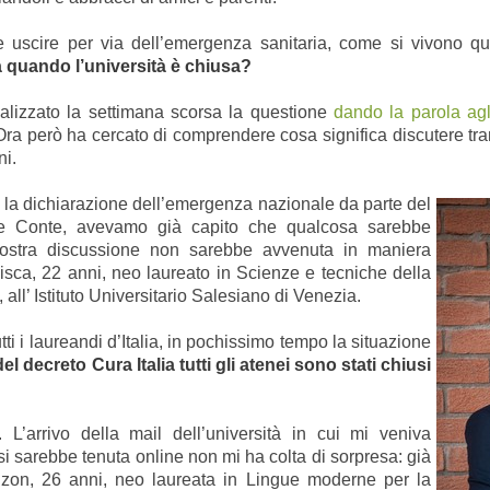
uscire per via dell’emergenza sanitaria, come si vivono qu
 quando l’università è chiusa?
lizzato la settimana scorsa la questione
dando la parola agl
Ora però ha cercato di comprendere cosa significa discutere tra
ni.
o la dichiarazione dell’emergenza nazionale da parte del
pe Conte, avevamo già capito che qualcosa sarebbe
ostra discussione non sarebbe avvenuta in maniera
isca, 22 anni, neo laureato in Scienze e tecniche della
ll’ Istituto Universitario Salesiano di Venezia.
tti i laureandi d’Italia, in pochissimo tempo la situazione
l decreto Cura Italia tutti gli atenei sono stati chiusi
 L’arrivo della mail dell’università in cui mi veniva
i sarebbe tenuta online non mi ha colta di sorpresa: già
zon, 26 anni, neo laureata in Lingue moderne per la