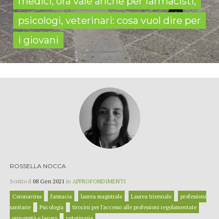
medici, ora vale anche per farmacisti,
psicologi, veterinari: cosa vuol dire per
i giovani
ROSSELLA NOCCA
Scritto il
08 Gen 2021
in
APPROFONDIMENTI
Coronavirus
farmacia
laurea magistrale
Laurea triennale
professioni
sanitarie
Psicologia
tirocini per l'accesso alle professioni regolamentate
università e lavoro
veterinaria