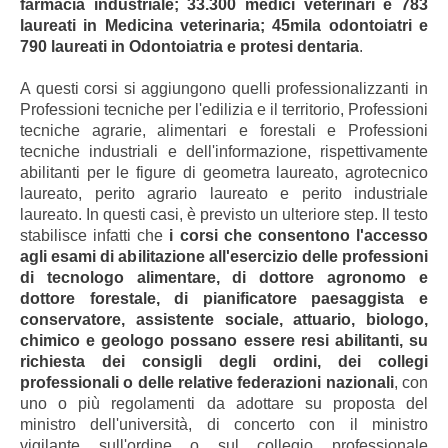
farmacia industriale; 33.300 medici veterinari e 783
laureati in Medicina veterinaria; 45mila odontoiatri e
790 laureati in Odontoiatria e protesi dentaria
.
A questi corsi si aggiungono quelli professionalizzanti in
Professioni tecniche per l'edilizia e il territorio, Professioni
tecniche agrarie, alimentari e forestali e Professioni
tecniche industriali e dell'informazione, rispettivamente
abilitanti per le figure di geometra laureato, agrotecnico
laureato, perito agrario laureato e perito industriale
laureato. In questi casi, è previsto un ulteriore step.
ll testo
stabilisce infatti che
i corsi che consentono l'accesso
agli esami di abilitazione all'esercizio delle professioni
di tecnologo alimentare, di dottore agronomo e
dottore forestale, di pianificatore paesaggista e
conservatore, assistente sociale, attuario, biologo,
chimico e geologo possano essere resi abilitanti, su
richiesta dei consigli degli ordini, dei collegi
professionali o delle relative federazioni nazionali
, con
uno o più regolamenti da adottare su proposta del
ministro dell'università, di concerto con il ministro
vigilante sull'ordine o sul collegio professionale