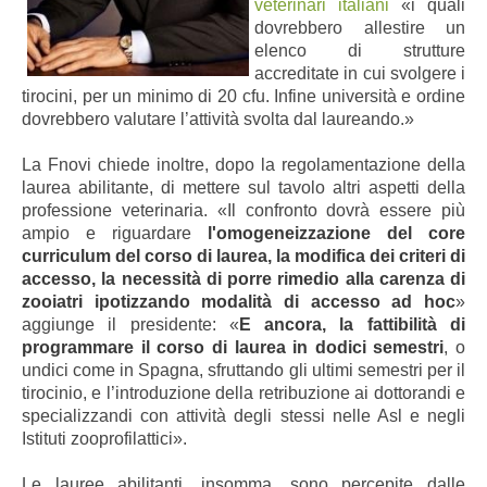
veterinari italiani
«i quali
dovrebbero allestire un
elenco di strutture
accreditate in cui svolgere i
tirocini, per un minimo di 20 cfu. Infine università e ordine
dovrebbero valutare l’attività svolta dal laureando.»
La Fnovi chiede inoltre, dopo la regolamentazione della
laurea abilitante, di mettere sul tavolo altri aspetti della
professione veterinaria. «Il confronto dovrà essere più
ampio
e riguardare
l'omogeneizzazione del core
curriculum del corso di laurea, la modifica dei criteri di
accesso, la necessità di porre rimedio alla carenza di
zooiatri ipotizzando modalità di accesso ad hoc
»
aggiunge il presidente: «
E ancora, la fattibilità di
programmare il corso di laurea in dodici semestri
, o
undici come in Spagna, sfruttando gli ultimi semestri per il
tirocinio, e l’introduzione della retribuzione ai dottorandi e
specializzandi con attività degli stessi nelle Asl e negli
Istituti zooprofilattici».
Le lauree abilitanti, insomma, sono percepite dalle