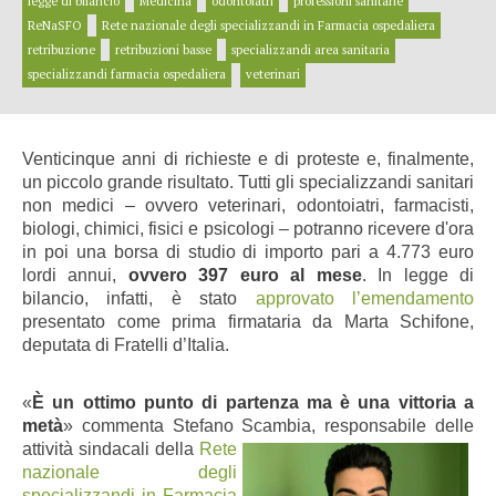
legge di bilancio
Medicina
odontoiatri
professioni sanitarie
ReNaSFO
Rete nazionale degli specializzandi in Farmacia ospedaliera
retribuzione
retribuzioni basse
specializzandi area sanitaria
specializzandi farmacia ospedaliera
veterinari
Venticinque anni di richieste e di proteste e, finalmente,
un piccolo grande risultato. Tutti gli specializzandi sanitari
non medici – ovvero veterinari, odontoiatri, farmacisti,
biologi, chimici, fisici e psicologi – potranno ricevere d'ora
in poi una borsa di studio di importo pari a 4.773 euro
lordi annui,
ovvero 397 euro al mese
. In legge di
bilancio, infatti, è stato
approvato l’emendamento
presentato come prima firmataria da Marta Schifone,
deputata di Fratelli d’Italia.
«
È un ottimo punto di partenza ma è una vittoria a
metà
» commenta Stefano Scambia, responsabile delle
attività
sindacali della
Rete
nazionale degli
specializzandi in Farmacia