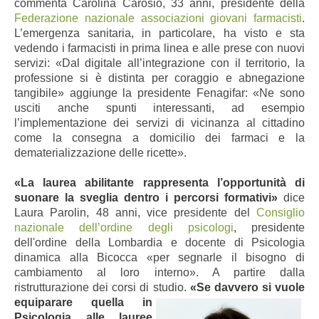
commenta Carolina Carosio, 33 anni, presidente della
Federazione nazionale associazioni giovani farmacisti
.
L’emergenza sanitaria, in particolare, ha visto e sta
vedendo i farmacisti in prima linea e alle prese con nuovi
servizi: «Dal digitale all’integrazione con il territorio
, la
professione si è distinta per coraggio e abnegazione
tangibile
»
aggiunge la presidente Fenagifar: «Ne sono
usciti anche spunti interessanti, ad esempio
l’implementazione dei servizi di vicinanza al cittadino
come la consegna a domicilio dei farmaci e la
dematerializzazione delle ricette».
«La laurea abilitante rappresenta l’opportunità di
suonare la sveglia dentro i percorsi formativi»
dice
Laura Parolin, 48 anni, vice presidente del
Consiglio
nazionale dell’ordine degli psicologi
, presidente
dell'ordine della Lombardia e docente di Psicologia
dinamica alla Bicocca «per segnarle il bisogno di
cambiamento al loro interno».
A partire dalla
ristrutturazione dei corsi di studio.
«Se davvero si vuole
equiparare quella in
Psicologia alle lauree