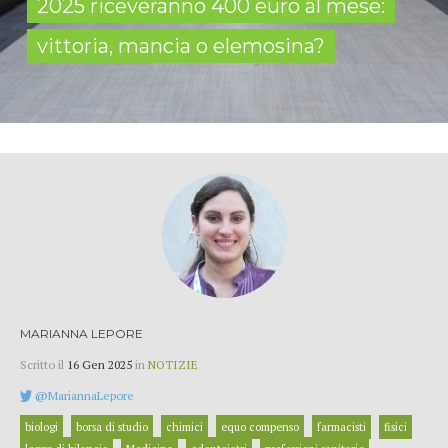
2025 riceveranno 400 euro al mese:
vittoria, mancia o elemosina?
MARIANNA LEPORE
Scritto il
16 Gen 2025
in
NOTIZIE
@MariannaLepore
biologi
borsa di studio
chimici
equo compenso
farmacisti
fisici