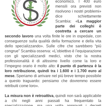
economico. I 400 euro
mensili ora previsti non
risolvono i nostri problemi»
dice schiettamente
Scambia: «
La maggior
parte dei colleghi è
costretta a cercare un
secondo lavoro
una volta finite le ore in ospedale, con
conseguenze sulla qualità della formazione e della vita
dello specializzando». Sulle cifre che sarebbero “più
congrue” Scambia osserva: «L'obiettivo è l'equiparazione
con gli specializzandi medici, visto che la nostra
professionalità è di altissimo livello come la loro e
l’impegno orario è molto alto:
il punto di partenza è la
loro retribuzione, quindi tra i 1.600 e i 1.700 euro al
mese.
Speriamo di arrivare nel più breve tempo possibile
a questo traguardo: pensiamo che dovremmo essere
retribuiti come loro».
La misura non è retroattiva,
quindi non sarà applicabile
a chi negli anni passati ha frequentato la
specializzazione, ma una volta approvati i decreti