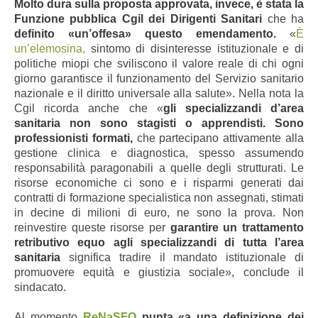
Molto dura sulla proposta approvata, invece, è stata la
Funzione pubblica Cgil dei Dirigenti Sanitari
che ha
definito «un’offesa» questo emendamento.
«
È
un’elemosina,
sintomo di disinteresse istituzionale e di
politiche miopi che sviliscono il valore reale di chi ogni
giorno garantisce il funzionamento del Servizio sanitario
nazionale e il diritto universale alla salute». Nella nota la
Cgil ricorda anche che «
gli specializzandi d’area
sanitaria non sono stagisti o apprendisti. Sono
professionisti formati,
che partecipano attivamente alla
gestione clinica e diagnostica, spesso assumendo
responsabilità paragonabili a quelle degli strutturati. Le
risorse economiche ci sono e i risparmi generati dai
contratti di formazione specialistica non assegnati, stimati
in decine di milioni di euro, ne sono la prova. Non
reinvestire queste risorse per
garantire un trattamento
retributivo equo agli specializzandi di tutta l’area
sanitaria
significa tradire il mandato istituzionale di
promuovere equità e giustizia sociale», conclude il
sindacato.
Al momento
ReNaSFO
punta «a una definizione dei