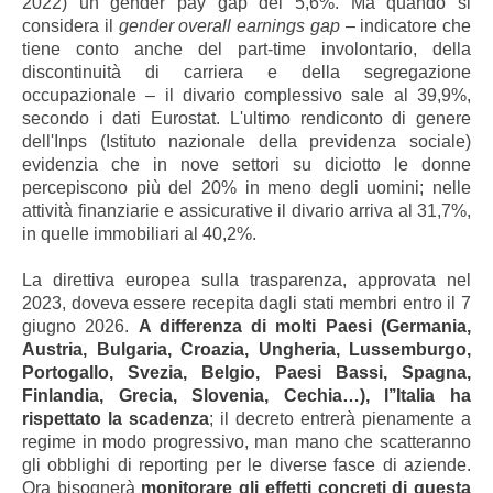
2022) un gender pay gap del 5,6%. Ma quando si
considera il
gender overall earnings gap
– indicatore che
tiene conto anche del part-time involontario, della
discontinuità di carriera e della segregazione
occupazionale – il divario complessivo sale al 39,9%,
secondo i dati Eurostat. L'ultimo rendiconto di genere
dell'Inps (Istituto nazionale della previdenza sociale)
evidenzia che in nove settori su diciotto le donne
percepiscono più del 20% in meno degli uomini; nelle
attività finanziarie e assicurative il divario arriva al 31,7%,
in quelle immobiliari al 40,2%.
La direttiva europea sulla trasparenza, approvata nel
2023, doveva essere recepita dagli stati membri entro il 7
giugno 2026.
A differenza di molti Paesi (Germania,
Austria, Bulgaria, Croazia, Ungheria, Lussemburgo,
Portogallo, Svezia, Belgio, Paesi Bassi, Spagna,
Finlandia, Grecia, Slovenia, Cechia…), l’’Italia ha
rispettato la scadenza
; il decreto entrerà pienamente a
regime in modo progressivo, man mano che scatteranno
gli obblighi di reporting per le diverse fasce di aziende.
Ora bisognerà
monitorare gli effetti concreti di questa