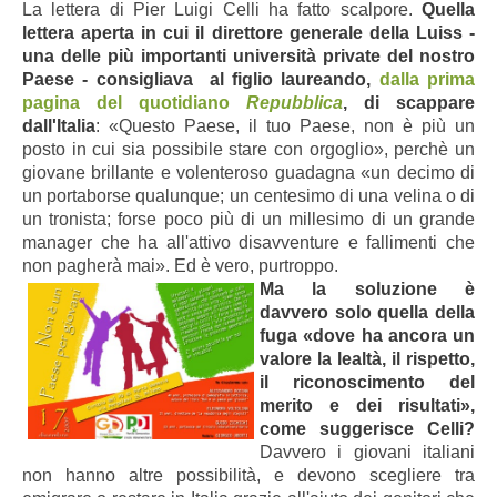
La lettera di Pier Luigi Celli ha fatto scalpore.
Quella
lettera aperta in cui il direttore generale della Luiss -
una delle più importanti università private del nostro
Paese - consigliava al figlio laureando,
dalla prima
pagina del quotidiano
Repubblica
, di scappare
dall'Italia
: «Questo Paese, il tuo Paese, non è più un
posto in cui sia possibile stare con orgoglio», perchè un
giovane brillante e volenteroso guadagna «un decimo di
un portaborse qualunque; un centesimo di una velina o di
un tronista; forse poco più di un millesimo di un grande
manager che ha all'attivo disavventure e fallimenti che
non pagherà mai». Ed è vero, purtroppo.
Ma la soluzione è
davvero solo quella della
fuga «dove ha ancora un
valore la lealtà, il rispetto,
il riconoscimento del
merito e dei risultati»,
come suggerisce Celli?
Davvero i giovani italiani
non hanno altre possibilità, e devono scegliere tra