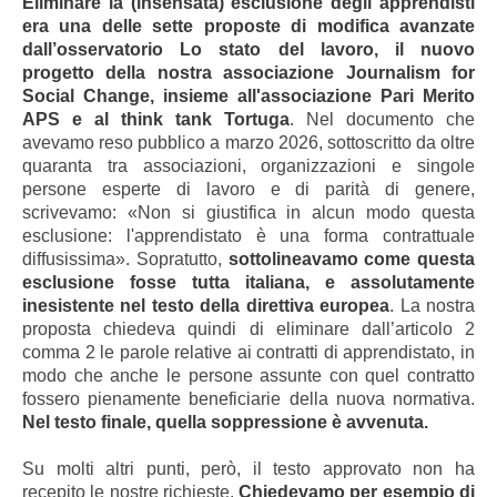
Eliminare la (insensata) esclusione degli apprendisti
era una delle sette proposte di modifica avanzate
dall’osservatorio Lo stato del lavoro, il nuovo
progetto della nostra associazione Journalism for
Social Change, insieme all'associazione Pari Merito
APS e al think tank Tortuga
. Nel documento che
avevamo reso pubblico a marzo 2026, sottoscritto da oltre
quaranta tra associazioni, organizzazioni e singole
persone esperte di lavoro e di parità di genere,
scrivevamo: «Non si giustifica in alcun modo questa
esclusione: l'apprendistato è una forma contrattuale
diffusissima». Sopratutto,
sottolineavamo come questa
esclusione fosse tutta italiana, e assolutamente
inesistente nel testo della direttiva europea
. La nostra
proposta chiedeva quindi di eliminare dall’articolo 2
comma 2 le parole relative ai contratti di apprendistato, in
modo che anche le persone assunte con quel contratto
fossero pienamente beneficiarie della nuova normativa.
Nel testo finale, quella soppressione è avvenuta.
Su molti altri punti, però, il testo approvato non ha
recepito le nostre richieste.
Chiedevamo per esempio di