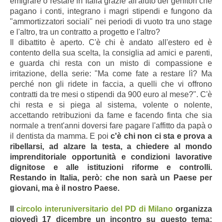
emigrare o restare in Italia grazie all'aiuto dei genitori che
pagano i conti, integrano i magri stipendi e fungono da
"ammortizzatori sociali" nei periodi di vuoto tra uno stage
e l'altro, tra un contratto a progetto e l'altro?
Il dibattito è aperto. C'è chi è andato all'estero ed è
contento della sua scelta, la consiglia ad amici e parenti,
e guarda chi resta con un misto di compassione e
irritazione, della serie: "Ma come fate a restare lì? Ma
perché non gli ridete in faccia, a quelli che vi offrono
contratti da tre mesi o stipendi da 900 euro al mese?". C'è
chi resta e si piega al sistema, volente o nolente,
accettando retribuzioni da fame e facendo finta che sia
normale a trent'anni doversi fare pagare l'affitto da papà o
il dentista da mamma. E poi
c'è chi non ci sta e prova a
ribellarsi, ad alzare la testa, a chiedere al mondo
imprenditoriale opportunità e condizioni lavorative
dignitose e alle istituzioni riforme e controlli.
Restando in Italia, però: che non sarà un Paese per
giovani, ma è il nostro Paese.
Il
circolo interuniversitario del PD di Milano
organizza
giovedì 17 dicembre un incontro su questo tema: