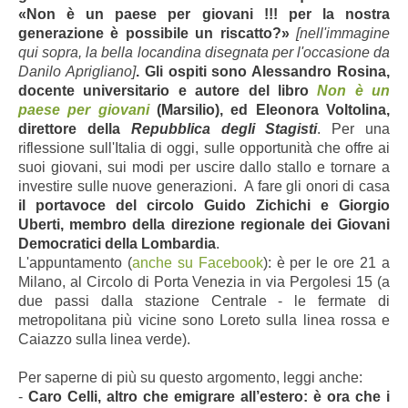
«Non è un paese per giovani !!! per la nostra
generazione è possibile un riscatto?»
[nell'immagine
qui sopra, la bella locandina disegnata per l'occasione da
Danilo Aprigliano]
. Gli ospiti sono Alessandro Rosina
,
docente universitario e autore del libro
Non è un
paese per giovani
(Marsilio), ed Eleonora Voltolina,
direttore della
Repubblica degli Stagisti
. Per una
riflessione sull'Italia di oggi, sulle opportunità che offre ai
suoi giovani, sui modi per uscire dallo stallo e tornare a
investire sulle nuove generazioni. A fare gli onori di casa
il portavoce del circolo
Guido Zichichi e Giorgio
Uberti, membro della direzione regionale dei Giovani
Democratici della Lombardia
.
L'appuntamento (
anche
su Facebook
):
è per le ore 21 a
Milano, al Circolo di Porta Venezia in via Pergolesi 15 (a
due passi dalla stazione Centrale - le fermate di
metropolitana più vicine sono Loreto sulla linea rossa e
Caiazzo sulla linea verde).
Per saperne di più su questo argomento, leggi anche:
-
Caro Celli, altro che emigrare all’estero: è ora che i