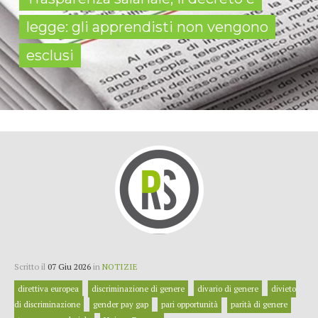
legge: gli apprendisti non vengono
esclusi
Scritto il
07 Giu 2026
in
NOTIZIE
direttiva europea
discriminazione di genere
divario di genere
divieto
di discriminazione
gender pay gap
pari opportunità
parità di genere