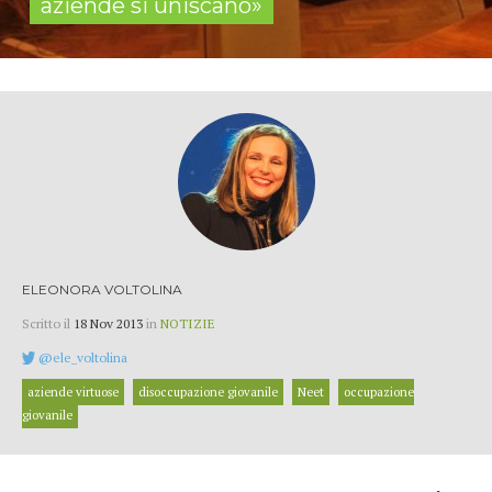
aziende si uniscano»
ELEONORA VOLTOLINA
Scritto il
18 Nov 2013
in
NOTIZIE
@ele_voltolina
aziende virtuose
disoccupazione giovanile
Neet
occupazione
giovanile