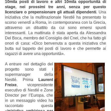
10mila posti di lavoro e altri 10mila opportunità di
stage, nei prossimi tre anni, senza per questo
licenziare o prepensionare gli attuali dipendenti
. Una
iniziativa che la multinazionale Nestlé ha presentato lo
scorso venerdì a Roma, in contemporanea con la Grecia,
attraverso un dibattito da cui sono emersi spunti
interessanti. La mattinata è stata aperta da Alessandra
Del Boca, membro del Consiglio del Cnel, che ha fatto gli
onori di casa: «Dico benvenuta a questa iniziativa che
butta sul tappeto dei posti di lavoro e che permette ai
ragazzi di avere una opportunità».
A entrare nel dettaglio del
progetto sono stati i
supermanager della
Nestlé. Prima
Laurent
Freixe
, vicepresidente
esecutivo di Nestlé e Zone
Director per l’Europa, che
in un messaggio video ha
raccontato questa
«
iniziativa ambiziosa per