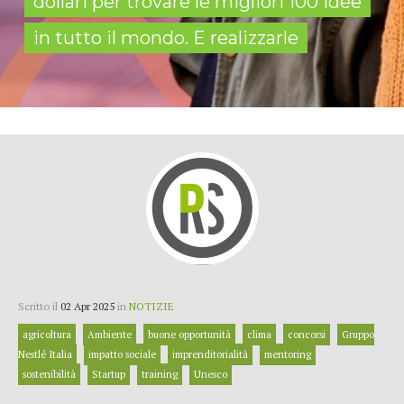
dollari per trovare le migliori 100 idee
in tutto il mondo. E realizzarle
Scritto il
02 Apr 2025
in
NOTIZIE
agricoltura
Ambiente
buone opportunità
clima
concorsi
Gruppo
Nestlé Italia
impatto sociale
imprenditorialità
mentoring
sostenibilità
Startup
training
Unesco