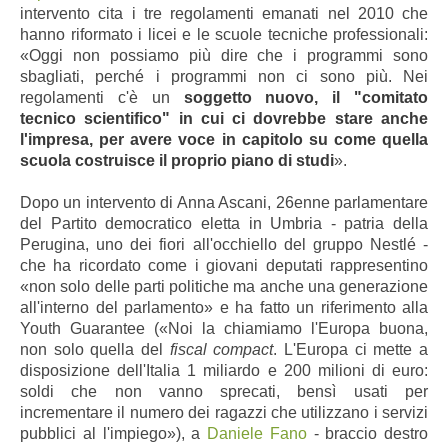
intervento cita i tre regolamenti emanati nel 2010 che
hanno riformato i licei e le scuole tecniche professionali:
«Oggi non possiamo più dire che i programmi sono
sbagliati, perché i programmi non ci sono più. Nei
regolamenti c'è un
soggetto nuovo, il "comitato
tecnico scientifico" in cui ci dovrebbe stare anche
l'impresa, per avere voce in capitolo su come quella
scuola costruisce il proprio piano di studi
».
Dopo un intervento di Anna Ascani, 26enne parlamentare
del Partito democratico eletta in Umbria - patria della
Perugina, uno dei fiori all'occhiello del gruppo Nestlé -
che ha ricordato come i giovani deputati rappresentino
«non solo delle parti politiche ma anche una generazione
all'interno del parlamento» e ha fatto un riferimento alla
Youth Guarantee («Noi la chiamiamo l'Europa buona,
non solo quella del
fiscal compact
. L'Europa ci mette a
disposizione dell'Italia 1 miliardo e 200 milioni di euro:
soldi che non vanno sprecati, bensì usati per
incrementare il numero dei ragazzi che utilizzano i servizi
pubblici al l'impiego»), a
Daniele Fano
- braccio destro