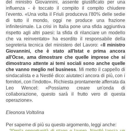
del ministro Giovannini, assente giustificato per una
influenza - è toccato il compito il compito chiudere
l'evento. «Una volta il Friuli produceva l'80% delle sedie
di tutto il mondo, oggi ne produce una frazione
infinitesimale. La crisi in Italia pone una sfida aggiuntiva
rispetto agli altri paesi: la sfida di rilanciare un modello
che va reinventato» ha esordito il responsabile della
segreteria tecnica del ministero del Lavoro: «
Il ministro
Giovannini, che è stato all'Istat e prima ancora
all'Ocse, ama dimostrare che quelle imprese che si
dimostrano attente ai temi sociali sono anche quelle
che vanno meglio nel business
. Mi metto il cappello di
sindacalista e a Nestlé dico: aiutateci ancora di più, con i
fornitori, con l'indotto». Richiesta prontamente afferrata da
Leo Wencel: «Possiamo creare un'onda di
collaborazione, questo sarà il frutto vero di questa
operazione».
Eleonora Voltolina
Per saperne di più su questo argomento, leggi anche:
-
20mila opportunità di stage e lavoro, Nestlé lancia un