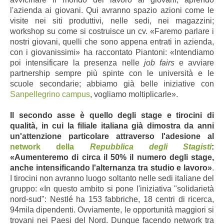
l'azienda ai giovani. Qui avranno spazio azioni come le
visite nei siti produttivi, nelle sedi, nei magazzini;
workshop su come si costruisce un cv. «Faremo parlare i
nostri giovani, quelli che sono appena entrati in azienda,
con i giovanissimi» ha raccontato Piantoni: «Intendiamo
poi intensificare la presenza nelle
job fairs
e avviare
partnership sempre più spinte con le università e le
scuole secondarie; abbiamo già belle iniziative con
Sanpellegrino campus
, vogliamo moltiplicarle».
Il secondo asse è quello degli stage e tirocini di
qualità, in cui la filiale italiana già dimostra da anni
un'attenzione particolare attraverso l'adesione al
network della
Repubblica degli Stagisti
:
«Aumenteremo di circa il 50% il numero degli stage,
anche intensificando l'alternanza tra studio e lavoro»
.
I tirocini non avranno luogo soltanto nelle sedi italiane del
gruppo: «In questo ambito si pone l'iniziativa "solidarietà
nord-sud": Nestlé ha 153 fabbriche, 18 centri di ricerca,
94mila dipendenti. Ovviamente, le opportunità maggiori si
trovani nei Paesi del Nord. Dunque facendo network tra