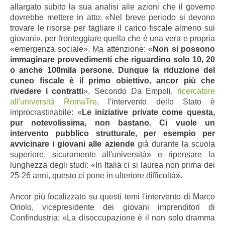
allargato subito la sua analisi alle azioni che il governo
dovrebbe mettere in atto: «Nel breve periodo si devono
trovare le risorse per tagliare il carico fiscale almeno sui
giovani», per fronteggiare quella che è una vera e propria
«emergenza sociale». Ma attenzione: «
Non si possono
immaginare provvedimenti che riguardino solo 10, 20
o anche 100mila persone. Dunque la riduzione del
cuneo fiscale è il primo obiettivo, ancor più che
rivedere i contratti
». Secondo Da Empoli,
ricercatore
all'università RomaTre
, l'intervento dello Stato è
improcrastinabile: «
Le iniziative private come questa,
pur notevolissima, non bastano. Ci vuole un
intervento pubblico strutturale, per esempio per
avvicinare i giovani alle aziende
già durante la scuola
superiore, sicuramente all'università» e ripensare la
lunghezza degli studi: «In Italia ci si laurea non prima dei
25-26 anni, questo ci pone in ulteriore difficoltà».
Ancor più focalizzato su questi temi l'intervento di Marco
Oriolo, vicepresidente dei giovani imprenditori di
Confindustria: «La disoccupazione è il non solo dramma