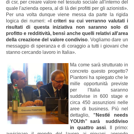
di csr, per creare valore nel tessuto sociale all'interno del
quale l'azienda opera, al di là dei profitti per gli azionisti».
Per una volta dunque viene messa da parte la rigida
logica dei numeri: «
I criteri su cui verranno valutati i
risultati di questa iniziativa non saranno solo di
profitto e redditività, bensì anche quelli relativi all'area
della creazione del valore condiviso
. Vogliamo dare un
messaggio di speranza e di coraggio a tutti i giovani che
stanno cercando lavoro in Italia».
Ma come sarà strutturato in
concreto questo progetto?
Piantoni ha spiegato che le
mille opportunità previste
per l'Italia saranno
suddivise in 600 stage e
circa 450 assunzioni nelle
aree di business. Più nel
dettaglio,
“Nestlé needs
YOUth” sarà suddiviso
in quattro assi
. Il primo:
avvicinare il mondo del lavoro ai giovani, aprendo