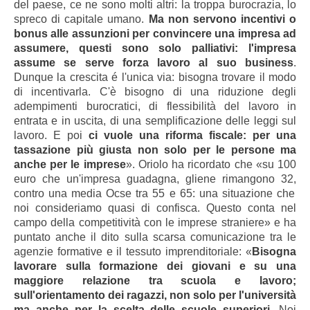
del paese, ce ne sono molti altri: la troppa burocrazia, lo
spreco di capitale umano.
Ma non servono incentivi o
bonus alle assunzioni per convincere una impresa ad
assumere, questi sono solo palliativi: l'impresa
assume se serve forza lavoro al suo business
.
Dunque la crescita é l'unica via: bisogna trovare il modo
di incentivarla. C'è bisogno di una riduzione degli
adempimenti burocratici, di flessibilità del lavoro in
entrata e in uscita, di una semplificazione delle leggi sul
lavoro. E poi
ci vuole una riforma fiscale: per una
tassazione più giusta non solo per le persone ma
anche per le imprese
». Oriolo ha ricordato che «su 100
euro che un'impresa guadagna, gliene rimangono 32,
contro una media Ocse tra 55 e 65
: una situazione che
noi consideriamo quasi di confisca. Questo conta nel
campo della competitività con le imprese straniere» e ha
puntato anche il dito sulla scarsa comunicazione tra le
agenzie formative e il tessuto imprenditoriale: «
Bisogna
lavorare sulla formazione dei giovani e su una
maggiore relazione tra scuola e lavoro;
sull'orientamento dei ragazzi, non solo per l'università
ma anche per la scelta delle scuole superiori
. Noi