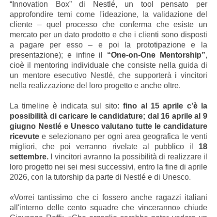
“Innovation Box” di Nestlé, un tool pensato per
approfondire temi come l'ideazione, la validazione del
cliente – quel processo che conferma che esiste un
mercato per un dato prodotto e che i clienti sono disposti
a pagare per esso – e poi la prototipazione e la
presentazione); e infine il
“One-on-One Mentorship”
,
cioè il mentoring individuale che consiste nella guida di
un mentore esecutivo Nestlé, che supporterà i vincitori
nella realizzazione del loro progetto e anche oltre.
La timeline è indicata sul sito
: fino al 15 aprile c'è la
possibilità di caricare le candidature; dal 16 aprile al 9
giugno Nestlé e Unesco valutano tutte le candidature
ricevute
e selezionano per ogni area geografica le venti
migliori, che poi verranno rivelate al pubblico il
18
settembre.
I vincitori avranno la possibilità di realizzare il
loro progetto nei sei mesi successivi, entro la fine di aprile
2026, con la tutorship da parte di Nestlé e di Unesco.
«Vorrei tantissimo che ci fossero anche ragazzi italiani
all'interno delle cento squadre che vinceranno» chiude