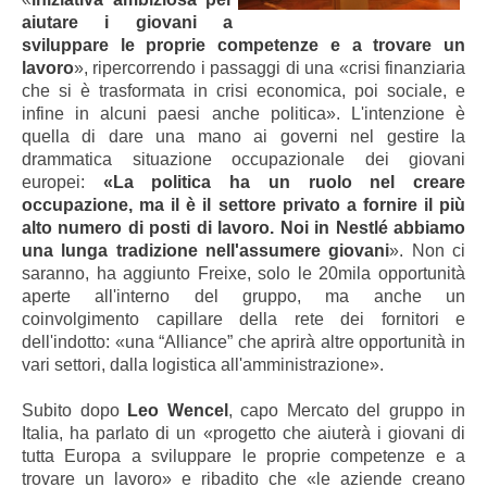
aiutare i giovani a
sviluppare le proprie competenze e a trovare un
lavoro
», ripercorrendo i passaggi di una «crisi finanziaria
che si è trasformata in crisi economica, poi sociale, e
infine in alcuni paesi anche politica». L'intenzione è
quella di dare una mano ai governi nel gestire la
drammatica situazione occupazionale dei giovani
europei:
«La politica ha un ruolo nel creare
occupazione, ma il è il settore privato a fornire il più
alto numero di posti di lavoro. Noi in Nestlé abbiamo
una lunga tradizione nell'assumere giovani
». Non ci
saranno, ha aggiunto Freixe, solo le 20mila opportunità
aperte all'interno del gruppo, ma anche un
coinvolgimento capillare della rete dei fornitori e
dell'indotto: «una “Alliance” che aprirà altre opportunità in
vari settori, dalla logistica all'amministrazione».
Subito dopo
Leo Wencel
, capo Mercato del gruppo in
Italia, ha parlato di un «progetto che aiuterà i giovani di
tutta Europa a sviluppare le proprie competenze e a
trovare un lavoro» e ribadito che «le aziende creano