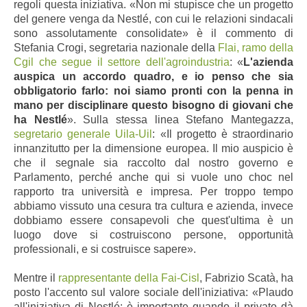
regoli questa iniziativa. «Non mi stupisce che un progetto
del genere venga da Nestlé, con cui le relazioni sindacali
sono assolutamente consolidate» è il commento di
Stefania Crogi, segretaria nazionale della
Flai, ramo della
Cgil che segue il settore dell'agroindustria
: «
L'azienda
auspica un accordo quadro, e io penso che sia
obbligatorio farlo: noi siamo pronti con la penna in
mano per disciplinare questo bisogno di giovani che
ha Nestlé
». Sulla stessa linea Stefano Mantegazza,
segretario generale Uila-Uil
: «Il progetto è straordinario
innanzitutto per la dimensione europea. Il mio auspicio è
che il segnale sia raccolto dal nostro governo e
Parlamento, perché anche qui si vuole uno choc nel
rapporto tra università e impresa. Per troppo tempo
abbiamo vissuto una cesura tra cultura e azienda, invece
dobbiamo essere consapevoli che quest'ultima è un
luogo dove si costruiscono persone, opportunità
professionali, e si costruisce sapere».
Mentre il
rappresentante della Fai-Cisl
, Fabrizio Scatà, ha
posto l'accento sul valore sociale dell'iniziativa: «Plaudo
all'iniziativa di Nestlé; è importante quando il privato dà