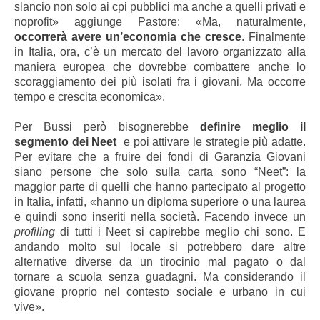
slancio non solo ai cpi pubblici ma anche a quelli privati e
noprofit» aggiunge Pastore: «Ma, naturalmente,
occorrerà avere un’economia che cresce
. Finalmente
in Italia, ora, c’è un mercato del lavoro organizzato alla
maniera europea che dovrebbe combattere anche lo
scoraggiamento dei più isolati fra i giovani. Ma occorre
tempo e crescita economica».
Per Bussi però bisognerebbe
definire meglio il
segmento dei Neet
e poi attivare le strategie più adatte.
Per evitare che a fruire dei fondi di Garanzia Giovani
siano persone che solo sulla carta sono “Neet”: la
maggior parte di quelli che hanno partecipato al progetto
in Italia, infatti, «hanno un diploma superiore o una laurea
e quindi sono inseriti nella società. Facendo invece un
profiling
di tutti i Neet si capirebbe meglio chi sono. E
andando molto sul locale si potrebbero dare altre
alternative diverse da un tirocinio mal pagato o dal
tornare a scuola senza guadagni. Ma considerando il
giovane proprio nel contesto sociale e urbano in cui
vive».