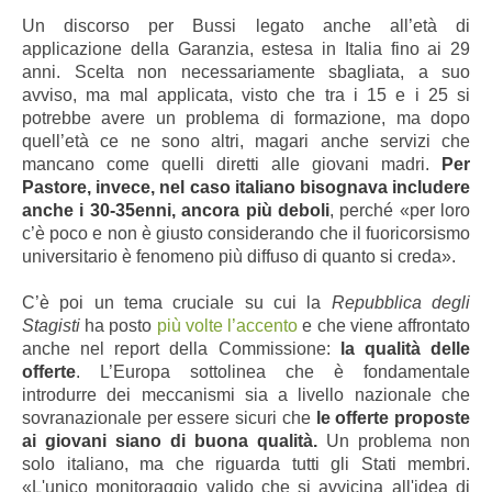
Un discorso per Bussi legato anche all’età di
applicazione della Garanzia, estesa in Italia fino ai 29
anni. Scelta non necessariamente sbagliata, a suo
avviso, ma mal applicata, visto che tra i 15 e i 25 si
potrebbe avere un problema di formazione, ma dopo
quell’età ce ne sono altri, magari anche servizi che
mancano come quelli diretti alle giovani madri.
Per
Pastore, invece, nel caso italiano bisognava includere
anche i 30-35enni, ancora più deboli
, perché «per loro
c’è poco e non è giusto considerando che il fuoricorsismo
universitario è fenomeno più diffuso di quanto si creda».
C’è poi un tema cruciale su cui la
Repubblica degli
Stagisti
ha posto
più volte l’accento
e che viene affrontato
anche nel report della Commissione:
la qualità delle
offerte
. L’Europa sottolinea che è fondamentale
introdurre dei meccanismi sia a livello nazionale che
sovranazionale per essere sicuri che
le offerte proposte
ai giovani siano di buona qualità.
Un problema non
solo italiano, ma che riguarda tutti gli Stati membri.
«L'unico monitoraggio valido che si avvicina all'idea di