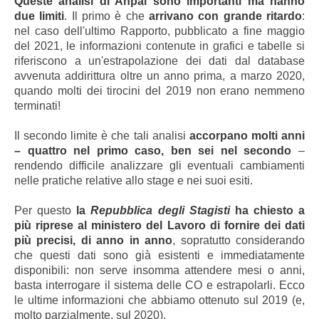
Queste analisi di Anpal sono importanti ma hanno
due limiti
. Il primo è che
arrivano con grande ritardo
:
nel caso dell'ultimo Rapporto, pubblicato a fine maggio
del 2021, le informazioni contenute in grafici e tabelle si
riferiscono a un'estrapolazione dei dati dal database
avvenuta addirittura oltre un anno prima, a marzo 2020,
quando molti dei tirocini del 2019 non erano nemmeno
terminati!
Il secondo limite è che tali analisi
accorpano molti anni
– quattro nel primo caso, ben sei nel secondo
–
rendendo difficile analizzare gli eventuali cambiamenti
nelle pratiche relative allo stage e nei suoi esiti.
Per questo
la
Repubblica degli Stagisti
ha chiesto a
più riprese al ministero del Lavoro di fornire dei dati
più precisi, di anno in anno
, sopratutto considerando
che questi dati sono già esistenti e immediatamente
disponibili: non serve insomma attendere mesi o anni,
basta interrogare il sistema delle CO e estrapolarli. Ecco
le ultime informazioni che abbiamo ottenuto sul 2019 (e,
molto parzialmente, sul 2020).