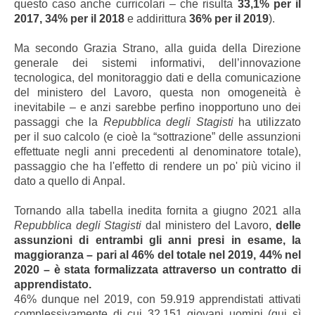
questo caso anche curricolari – che risulta
33,1% per il
2017, 34% per il 2018
e addirittura
36% per il 2019
).
Ma secondo Grazia Strano, alla guida dell
a Direzione
generale dei sistemi informativi, dell’innovazione
tecnologica, del monitoraggio dati e della comunicazione
del ministero del Lavoro, questa non omogeneità è
inevitabile – e anzi sarebbe perfino inopportuno uno dei
passaggi che la
Repubblica degli Stagisti
ha utilizzato
per il suo calcolo (e cioè la “sottrazione” delle assunzioni
effettuate negli anni precedenti al denominatore totale),
passaggio che ha l'effetto di rendere un po' più vicino il
dato a quello di Anpal.
Tornando alla tabella inedita fornita
a giugno 2021
alla
Repubblica degli Stagisti
dal ministero del Lavoro,
delle
assunzioni di entrambi gli anni presi in esame, la
maggioranza – pari al 46% del totale nel 2019, 44% nel
2020 – è stata formalizzata attraverso un contratto di
apprendistato.
46% dunque nel 2019, con 59.919 apprendistati attivati
complessivamente di cui 32.151 giovani uomini (qui sì