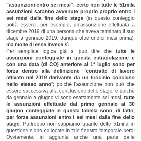
“assunzioni entro sei mesi”: certo non tutte le 51mila
assunzioni saranno avvenute proprio-proprio entro i
sei mesi dalla fine dello stage
(in questo conteggio
potrà esserci, per esempio, un'assunzione effettuata a
dicembre 2019 di una persona che aveva terminato il suo
stage a gennaio 2019, dunque oltre undici mesi prima),
ma molte di esse invece sì.
Per semplice logica già si può dire che
tutte le
assunzioni conteggiate in questa estrapolazione e
con una data (di CO) anteriore al 1° luglio sono per
forza dentro alla definizione “contratto di lavoro
attivato nel 2019 derivante da un tirocinio concluso
nello stesso anno
”; poiché l'assunzione non può che
essere successiva alla conclusione dello stage, e poichè
da gennaio a giugno vi sono esattamente sei mesi,
tutte
le assunzioni effettuate dal primo gennaio al 30
giugno conteggiate in questa tabella sono, di fatto,
per forza assunzioni entro i sei mesi dalla fine dello
stage
. Purtroppo non sappiamo quante delle 51mila in
questione siano collocate in tale finestra temporale però!
Ovviamente, in aggiunta anche una parte delle