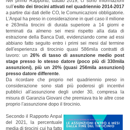
Nel primo Rapporto, datato 2019, ci sono informazioni
sull'
esito dei tirocini attivati nel quadriennio 2014-2017
a partire dai dati delle CO, le Comunicazioni obbligatorie
.
L'Anpal ha preso in considerazione in quel caso i
l milione
e 263mila
tirocini di
durata superiore a 14 giorni e
terminati da almeno sei mesi rispetto alla data di
estrazione della Banca Dati, evidenziando come ad essi
abbiano fatto seguito entro i primi sei mesi dal termine
dell'esperienza di tirocinio quasi 586mila contratti di
lavoro: un
26% di tasso di assunzione medio post
stage presso lo stesso datore (poco più di 330mila
assunzioni), più un 20% (quasi 256mila assunzioni)
presso datore differente
.
Da ricordare che proprio nel quadriennio preso in
considerazione sono stati più poderosi gli incentivi
pubblici all'assunzione degli under 30, compresa la
misura di Garanzia Giovani che premiava tra le altre cose
proprio l'assunzione dopo il tirocinio.
Secondo il Rapporto Anpal
del 2021, la percentuale
media di tirocini cui ha fatto