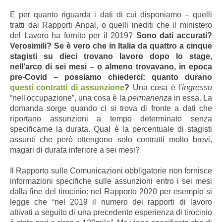
E per quanto riguarda i dati di cui disponiamo – quelli
tratti dai Rapporti Anpal, o quelli inediti che il ministero
del Lavoro ha fornito per il 2019?
Sono dati accurati?
Verosimili? Se è vero che in Italia da quattro a cinque
stagisti su dieci trovano lavoro dopo lo stage,
nell’arco di sei mesi – o almeno trovavano, in epoca
pre-Covid – possiamo chiederci: quanto durano
questi contratti di assunzione
?
Una cosa è l'
ingresso
“nell'occupazione”, una cosa è la
permanenza
in essa. La
domanda sorge quando ci si trova di fronte a dati che
riportano assunzioni a tempo determinato senza
specificarne la durata. Qual è la percentuale di stagisti
assunti che però ottengono solo contratti molto brevi,
magari di durata inferiore a sei mesi?
Il Rapporto sulle Comunicazioni obbligatorie non fornisce
informazioni specifiche sulle assunzioni entro i sei mesi
dalla fine del tirocinio: nel Rapporto 2020 per esempio si
legge che “nel 2019 il numero dei rapporti di lavoro
attivati a seguito di una precedente esperienza di tirocinio