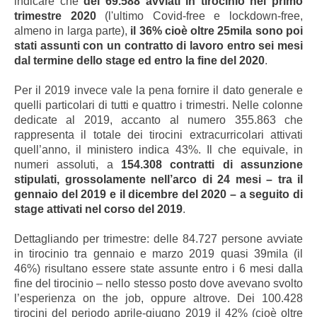
indicare che
dei 69.588 avviati in tirocinio nel primo
trimestre 2020
(l'ultimo Covid-free e lockdown-free,
almeno in larga parte),
il 36% cioè oltre 25mila
sono poi
stati assunti con un contratto di lavoro entro sei mesi
dal termine dello stage ed entro la fine del 2020
.
Per il 2019 invece vale la pena fornire il dato generale e
quelli particolari di tutti e quattro i trimestri. Nelle colonne
dedicate al 2019, accanto al numero 355.863 che
rappresenta il totale dei tirocini extracurricolari attivati
quell’anno, il ministero indica 43%. Il che equivale, in
numeri assoluti, a
154.308 contratti di assunzione
stipulati, grossolamente nell’arco di 24 mesi – tra il
gennaio del 2019 e il dicembre del 2020 – a seguito di
stage attivati nel corso del 2019
.
Dettagliando per trimestre: delle 84.727 persone avviate
in tirocinio tra gennaio e marzo 2019 quasi 39mila (il
46%) risultano essere state assunte entro i 6 mesi dalla
fine del tirocinio – nello stesso posto dove avevano svolto
l’esperienza on the job, oppure altrove. Dei 100.428
tirocini del periodo aprile-giugno 2019 il 42% (cioè oltre