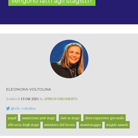
vengono fatti agli stagisti?
ELEONORA VOLTOLINA
Scritto il
15 Ott 2021
in
APPROFONDIMENTI
@ele_voltolina
anpal
assunzione post stage
dati su stage
disoccupazione giovanile
efficacia degli stage
ministero del lavoro
monitoraggio
stagisti assunti