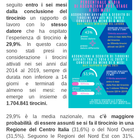
seguito
entro i sei mesi
dalla conclusione del
tirocinio
un rapporto di
lavoro con lo
stesso
datore
che ha ospitato
l’esperienza di tirocinio
è
29,9%
. In questo caso
sono stati presi in
considerazione i tirocini
attivati nei sei anni dal
2014 al 2019, sempre di
durata non inferiore a 14
giorni e terminati da
almeno sei mesi: ne
emerge un insieme di
1.704.841 tirocini.
29,9% è la media nazionale, ma
c'è maggiore
probabilità di essere assunti se si fa il tirocinio in una
Regione del Centro Italia
(31,6%) o del Nord Ovest
(31,5%). Seguono le Regioni del Nord Est con 31%.