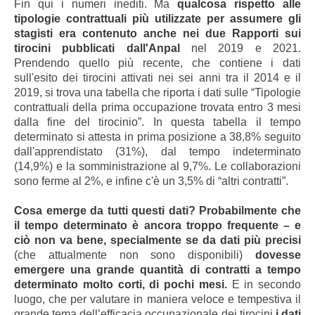
Fin qui i numeri inediti. Ma
qualcosa rispetto alle
tipologie contrattuali più utilizzate per assumere gli
stagisti era contenuto anche nei due Rapporti sui
tirocini pubblicati dall'Anpal
nel 2019 e 2021.
Prendendo quello più recente, che contiene i dati
sull'esito dei tirocini attivati nei sei anni tra il 2014 e il
2019, si trova una tabella che riporta i dati sulle “Tipologie
contrattuali della prima occupazione trovata entro 3 mesi
dalla fine del tirocinio”. In questa tabella il tempo
determinato si attesta in prima posizione a 38,8% seguito
dall'apprendistato (31%), dal tempo indeterminato
(14,9%) e la somministrazione al 9,7%. Le collaborazioni
sono ferme al 2%, e infine c'è un 3,5% di “altri contratti”.
Cosa emerge da tutti questi dati? Probabilmente che
il tempo determinato è ancora troppo frequente – e
ciò non va bene, specialmente se da dati più precisi
(che attualmente non sono disponibili)
dovesse
emergere una grande quantità di contratti a tempo
determinato molto corti, di pochi mesi.
E in secondo
luogo, che per valutare in maniera veloce e tempestiva il
grande tema dell’efficacia occupazionale dei tirocini
i dati