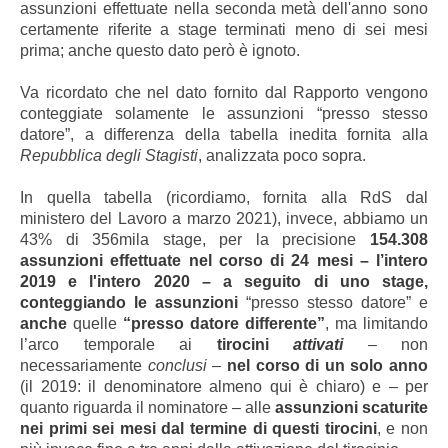
assunzioni effettuate nella seconda metà dell'anno sono
certamente riferite a stage terminati meno di sei mesi
prima; anche questo dato però è ignoto.
Va ricordato che nel dato fornito dal Rapporto vengono
conteggiate solamente le assunzioni “presso stesso
datore”, a differenza della tabella inedita fornita alla
Repubblica degli Stagisti
, analizzata poco sopra.
In quella tabella (ricordiamo, fornita alla RdS dal
ministero del Lavoro a marzo 2021), invece, abbiamo un
43% di 356mila stage, per la precisione
154.308
assunzioni effettuate nel corso di 24 mesi – l’intero
2019 e l'intero 2020 – a seguito di uno stage,
conteggiando le assunzioni
“presso stesso datore” e
anche
quelle
“presso datore differente”
, ma limitando
l’arco temporale ai
tirocini
attivati
– non
necessariamente
conclusi
–
nel corso di un solo anno
(il 2019: il denominatore almeno qui è chiaro) e – per
quanto riguarda il nominatore – alle
assunzioni scaturite
nei primi sei mesi dal termine di questi tirocini
, e non