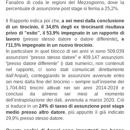
Fanalino di coda le regioni del Mezzogiorno, dove la
percentuale di assunzione post stage si ferma a 25,2%.
Il Rapporto indica poi che,
a sei mesi dalla conclusione
di un tirocinio, il 34,6% degli ex tirocinanti risultava
privo di “esito”, il 53,9% impegnato in un rapporto di
lavoro
(presso stesso datore o datore differente)
, e
l'11,5% impegnato in un nuovo tirocinio.
In particolare in
quel blocco di sei anni vi sono 509.039
assunzioni “presso stesso datore”
e 409.147
assunzioni
“presso datore differente” (i dati numerici, non contenuti
nel rapporto, ci sono stati comunicati direttamente
dall'Anpal), conteggiando le assunzioni avvenute entro
sei mesi dalla fine del tirocinio – sempre sull'insiem
e dei
1.704.841 tirocini attivati nei sei anni 2014-2019 e
conclusi da almeno sei mesi al momento
dell'estrapolazione dei dati, avvenuta a marzo 2020
. Ciò
si traduce in un
24% di tasso di assunzione post stage
medio presso altro datore
, più appunto il già indicato
29,9% presso stesso datore.