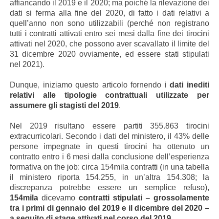
affiancando il 2019 e il 2020; ma poiché la rilevazione dei
dati si ferma alla fine del 2020, di fatto i dati relativi a
quell’anno non sono utilizzabili (perché non registrano
tutti i contratti attivati entro sei mesi dalla fine dei tirocini
attivati nel 2020, che possono aver scavallato il limite del
31 dicembre 2020 ovviamente, ed essere stati stipulati
nel 2021).
Dunque, iniziamo questo articolo fornendo i
dati inediti
relativi alle tipologie contrattuali utilizzate per
assumere gli stagisti del 2019
.
Nel 2019 risultano essere partiti 355.863 tirocini
extracurricolari. Secondo i dati del ministero, il 43% delle
persone impegnate in questi tirocini ha ottenuto un
contratto entro i 6 mesi dalla conclusione dell’esperienza
formativa on the job: circa 154mila contratti (in una tabella
il ministero riporta 154.255, in un’altra 154.308; la
discrepanza potrebbe essere un semplice refuso),
154mila
dicevamo
contratti stipulati – grossolamente
tra i primi di gennaio del 2019 e il dicembre del 2020 –
a seguito di stage attivati nel corso del 2019.