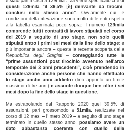
è stato pari a circa a 129mila”. Ma viene specificato che di
questi 129mila “il 39,5% [è] derivante da tirocini
conclusi nello stesso anno”.
Ovviamente qui le
condizioni della rilevazione sono molto differenti rispetto
alla tabella esaminata poco sopra: il numero
129mila
comprende tutti i contratti di lavoro stipulati nel corso
del 2019 a seguito di uno stage, non solo quelli
stipulati entro i primi sei mesi dalla fine dello stage
; e
più importante ancora – questa la recente scoperta della
Repubblica degli Stagisti
–
conteggiando tutte le
“prime assunzioni post tirocinio avvenuto nell’arco
temporale dei 3 anni precedenti”, cioè
prendendo in
considerazione anche persone che hanno effettuato
lo stage anche anni addietro
(fino appunto un limite
massimo di tre anni)
e assunte dunque ben oltre i sei
mesi dopo la fine dello stage in questione.
Ma estrapolando dal Rapporto 2020 quel 39,5% di
assunzioni, pari grossomodo a
51mila,
realizzate nel
corso di 12 mesi – l’intero 2019 – a seguito di uno stage
terminato in quello stesso anno,
possiamo avere un
dato abbastanza coerente con quello delle