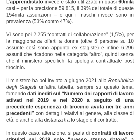
L’
apprendistato
invece è stato utilizzato in quasi
60mila
casi – per la precisione 59.815, il 39% del totale di queste
154mila assunzioni – e qui i maschi invece sono in
prevalenza (53% contro 47%).
Vi sono poi 2.255 “contratti di collaborazione” (1,5%), per
la maggioranza offerti a donne (oltre 6 persone su 10
assunte così sono appunto ex stagiste) e infine 6.296
assunti che ricadono nella categoria “altro”, quindi senza
che il ministero specifichi la tipologia contrattuale post
tirocinio.
Il ministero ha poi inviato a giugno 2021 alla
Repubblica
degli Stagisti
un’altra tabella, sempre su questo tema,
fornendo
dati inediti sul “Numero dei rapporti di lavoro
attivati nel 2019 e nel 2020 a seguito di una
precedente esperienza di tirocinio avuta nei tre anni
precedenti”
con dettagli relativi al genere, alla classe di
età, e anche alla distanza tra lo stage e il contratto.
In questo caso, attenzione, si parla di
contratti di lavoro
stipulati nel 2019 solo “presso stesso datore” a