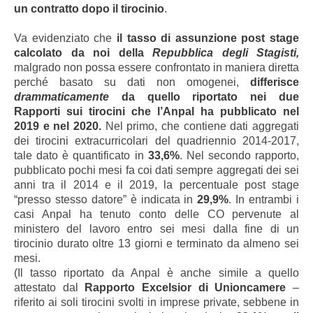
un contratto dopo il tirocinio
.
Va evidenziato che
il tasso di assunzione post stage
calcolato da noi della
Repubblica degli Stagisti,
malgrado non possa essere confrontato in maniera diretta
perché basato su dati non omogenei,
differisce
drammaticamente
da quello riportato nei due
Rapporti sui tirocini
che l’Anpal ha pubblicato nel
2019 e nel 2020
.
Nel primo, che contiene dati aggregati
dei tirocini extracurricolari del quadriennio 2014-2017,
tale dato è quantificato in
33,6%
. Nel secondo rapporto,
pubblicato pochi mesi fa coi dati sempre aggregati dei sei
anni tra il 2014 e il 2019, la percentuale post stage
“presso stesso datore” è indicata in
29,9%
. In entrambi i
casi Anpal ha tenuto conto delle CO pervenute al
ministero del lavoro entro sei mesi dalla fine di un
tirocinio durato oltre 13 giorni e terminato da almeno sei
mesi.
(Il tasso riportato da Anpal è anche simile a quello
attestato dal
Rapporto Excelsior di Unioncamere
–
riferito ai soli tirocini svolti in imprese private, sebbene in