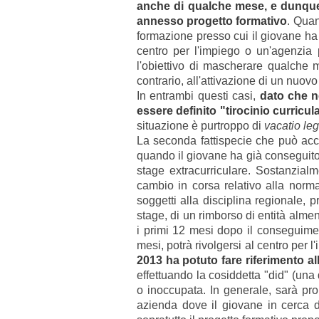
anche di qualche mese, e dunque
annesso progetto formativo
. Qua
formazione presso cui il giovane ha
centro per l'impiego o un'agenzia p
l'obiettivo di mascherare qualche
contrario, all'attivazione di un nuo
In entrambi questi casi,
dato che n
essere definito "tirocinio curricul
situazione è purtroppo di
vacatio leg
La seconda fattispecie che può accad
quando il giovane ha già conseguito 
stage extracurriculare. Sostanzialm
cambio in corsa relativo alla norma
soggetti alla disciplina regionale, 
stage, di un rimborso di entità alme
i primi 12 mesi dopo il conseguimento
mesi, potrà rivolgersi al centro per 
2013 ha potuto fare riferimento all
effettuando la cosiddetta "did" (un
o inoccupata. In generale, sarà pro
azienda dove il giovane in cerca 