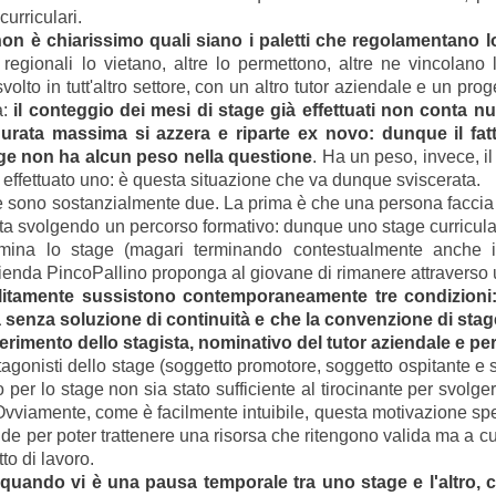
urriculari.
on è chiarissimo quali siano i paletti che regolamentano lo
regionali lo vietano, altre lo permettono, altre ne vincolano l
to in tutt'altro settore, con un altro tutor aziendale e
un proge
a:
il conteggio dei mesi di stage già effettuati non conta n
 durata massima si azzera e riparte ex novo: dunque il fatt
ge non ha alcun peso nella questione
. Ha un peso, invece, il
 effettuato uno: è questa situazione che va dunque sviscerata.
e sono sostanzialmente due. La prima è che una persona faccia 
a svolgendo un percorso formativo: dunque uno stage curricular
ina lo stage (magari terminando contestualmente anche il
ienda PincoPallino proponga al giovane di rimanere attraverso u
itamente sussistono contemporaneamente tre condizioni: c
a senza soluzione di continuità e che la convenzione di st
erimento dello stagista, nominativo del tutor aziendale e pe
rotagonisti dello stage (soggetto promotore, soggetto ospitante e
 per lo stage non sia stato sufficiente al tirocinante per svolge
vviamente, come è facilmente intuibile, questa motivazione spes
 per poter trattenere una risorsa che ritengono valida ma a cui
tto di lavoro.
 quando vi è una pausa temporale tra uno stage e l'altro, 