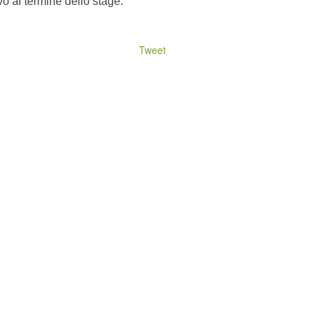
vo al termine dello stage.
Tweet