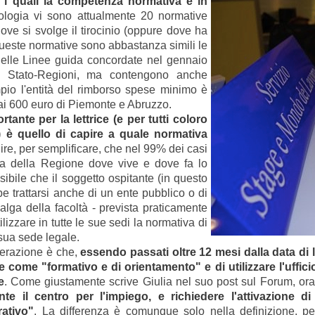
er i quali la competenza normativa è in
pologia vi sono attualmente 20 normative
ove si svolge il tirocinio (oppure dove ha
Queste normative sono abbastanza simili le
o delle Linee guida concordate nel gennaio
 Stato-Regioni, ma contengono anche
pio l'entità del rimborso spese minimo è
 ai 600 euro di Piemonte e Abruzzo.
ante per la lettrice (e per tutti coloro
 è quello di capire a quale normativa
dire, per semplificare, che nel 99% dei casi
la della Regione dove vive e dove fa lo
ibile che il soggetto ospitante (in questo
e trattarsi anche di un ente pubblico o di
alga della facoltà - prevista praticamente
ilizzare in tutte le sue sedi la normativa di
sua sede legale.
derazione è che,
essendo passati oltre 12 mesi dalla data di l
are come "formativo e di orientamento" e di utilizzare l'uffici
e
. Come giustamente scrive Giulia nel suo post sul Forum, or
e il centro per l'impiego, e richiedere l'attivazione di 
rativo"
. La differenza è comunque solo nella definizione, pe