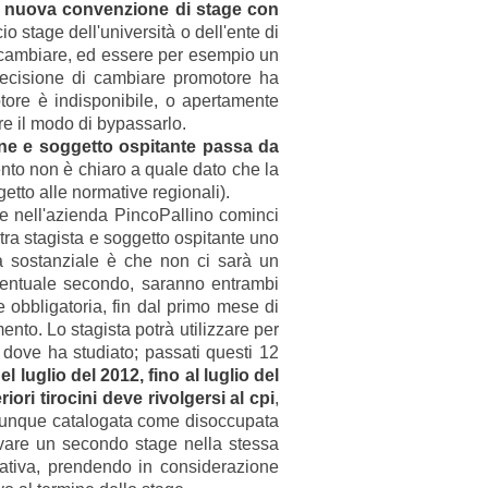
a nuova convenzione di stage con
icio stage dell'università o dell'ente di
ò cambiare, ed essere per esempio un
decisione di cambiare promotore ha
ore è indisponibile, o apertamente
re il modo di bypassarlo.
vane e soggetto ospitante passa da
nto non è chiaro a quale dato che la
tto alle normative regionali).
ge nell'azienda PincoPallino cominci
tra stagista e soggetto ospitante uno
nza sostanziale è che non ci sarà un
'eventuale secondo, saranno entrambi
 obbligatoria, fin dal primo mese di
nto. Lo stagista potrà utilizzare per
tà dove ha studiato; passati questi 12
l luglio del 2012, fino al luglio del
iori tirocini deve rivolgersi al cpi
,
o dunque catalogata come disoccupata
tivare un secondo stage nella stessa
ativa, prendendo in considerazione