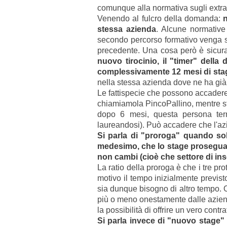
comunque alla normativa sugli extrac
Venendo al fulcro della domanda:
n
stessa azienda
. Alcune normative 
secondo percorso formativo venga svol
precedente. Una cosa però è sicur
nuovo tirocinio, il "timer" della
complessivamente 12 mesi di sta
nella stessa azienda dove ne ha già
Le fattispecie che possono accader
chiamiamola PincoPallino, mentre st
dopo 6 mesi, questa persona term
laureandosi). Può accadere che l'az
Si parla di "proroga" quando sol
medesimo
, che lo stage prosegu
non cambi (cioè che settore di ins
La ratio della proroga è che i tre p
motivo il tempo inizialmente previsto
sia dunque bisogno di altro tempo. O
più o meno onestamente dalle aziende
la possibilità di offrire un vero contra
Si parla invece di "nuovo stage"