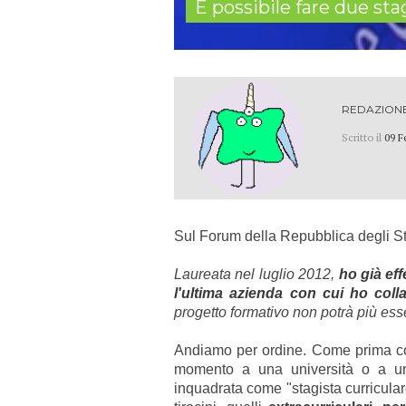
È possibile fare due sta
REDAZION
Scritto il
09 F
Sul Forum della Repubblica degli Stag
Laureata nel luglio 2012,
ho già ef
l'ultima azienda con cui ho coll
progetto formativo non potrà più esse
Andiamo
per ordine. Come prima cos
momento a una università o a un
inquadrata come "stagista curriculare