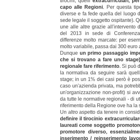
tirocini, quelli
extracurriculari, p
capo alle Regioni
. Per questa ti
diverse e fa fede quella del luogo d
sede legale il soggetto ospitante). 
une alle altre grazie all'intervent
del 2013 in sede di Conferenza
differenze molto marcate: per esem
molto variabile, passa dai 300 euro
Dunque
un primo passaggio import
che si trovano a fare uno stage)
regionale fare riferimento
. Si può 
la normativa da seguire sarà quel
stage; in un 1% dei casi però è poss
caso un'azienda privata, ma potrebb
un'organizzazione non-profit) si avv
da tutte le normative regionali - di ut
riferimento della Regione ove ha la 
Un altro aspetto da tenere in consi
definire il tirocinio extracurricul
laureati come soggetto promotor
promotore diverso, essenzialment
inserimento / reinserimento lavo