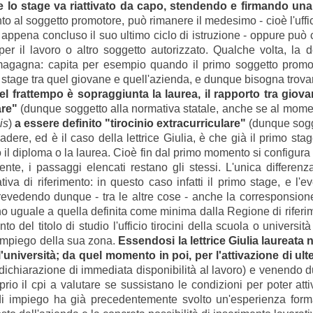
 lo stage va riattivato da capo, stendendo e firmando un
nto al soggetto promotore, può rimanere il medesimo
- cioè l'uff
 appena concluso il suo ultimo ciclo di istruzione - oppure pu
er il lavoro o altro soggetto autorizzato
. Qualche volta, la 
 magagna: capita per esempio quando il primo soggetto promot
vo stage tra quel giovane e quell'azienda, e dunque bisogna trova
el frattempo è sopraggiunta la laurea, il rapporto tra gio
are"
(dunque soggetto alla normativa statale, anche se al mome
is
)
a essere definito "tirocinio extracurriculare"
(dunque sogge
ere, ed è il caso della lettrice Giulia, è che già il primo sta
il diploma o la laurea. Cioè fin dal primo momento si configura 
ente, i passaggi elencati restano gli stessi. L'unica differe
tiva di riferimento: in questo caso infatti il primo stage, e l
prevedendo dunque - tra le altre cose - anche la corresponsione
no uguale a quella definita come minima dalla Regione di riferime
 del titolo di studio l'ufficio tirocini della scuola o universi
l'impiego della sua zona.
Essendosi la lettrice Giulia laureata ne
'università; da quel momento in poi, per l'attivazione di ulter
a dichiarazione di immediata disponibilità al lavoro) e venend
prio il cpi a valutare se sussistano le condizioni per poter at
di impiego ha già precedentemente svolto un'esperienza form