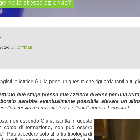
ge nella stessa azienda?
E
eb 2014
in
LETTERE
isti la lettrice Giulia pone un quesito che riguarda tanti altri g
fettuato due stage presso due aziende diverse per una dura
aborato sarebbe eventualmente possibile attivare un altr
re l'università ma un ente terzo, è "solo" questo il vincolo?
a, non essendo Giulia iscritta in questo
 corso di formazione, non può essere
". Può accedere solo all'altra tipologia di