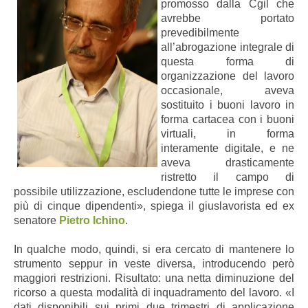
promosso dalla Cgil che
avrebbe portato
prevedibilmente
all’abrogazione integrale di
questa forma di
organizzazione del lavoro
occasionale, aveva
sostituito i buoni lavoro in
forma cartacea con i buoni
virtuali, in forma
interamente digitale, e ne
aveva drasticamente
ristretto il campo di
possibile utilizzazione, escludendone tutte le imprese con
più di cinque dipendenti
», spiega il
giuslavorista ed ex
senatore
Pietro Ichino
.
In qualche modo, quindi, si era cercato di mantenere lo
strumento seppur in veste diversa, introducendo però
maggiori restrizioni. Risultato: una netta diminuzione del
ricorso a questa modalità di inquadramento del lavoro. «I
dati disponibili sui primi due trimestri di applicazione