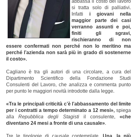
abbassa il costo del lavoro
si tratta solo di palliativi.
Infatti
i giovani nella
maggior parte dei casi
verranno assunti e poi,
finiti gli sgravi,
rischieranno di non
essere confermati non perché non lo meritino ma
perché l’azienda non sarà più in grado di sostenerne
il costo».
Cagliano è tra gli autori di una circolare, a cura del
Dipartimento Scientifico della Fondazione Studi
Consulenti del Lavoro, che analizza e commenta punto
per punto le maggiori novità introdotte dalla legge.
«Tra le principali criticità c’è l’abbassamento del limite
per i contratti a tempo determinato a 12 mesi»,
spiega
alla
Repubblica degli Stagisti
il consulente,
«che
diventano 24 mesi a fronte di una causale»
.
Tre le tipologie di causale contemplate.
Una, la più