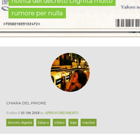
novità del decreto Dignità molto
rumore per nulla
CHIARA DEL PRIORE
Scritto il
01 Ott 2018
in
APPROFONDIMENTI
decreto dignità
falasca
ichino
Inps
voucher