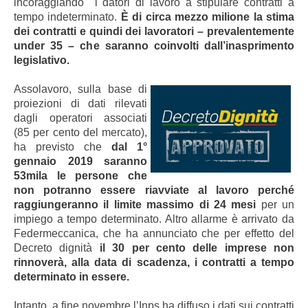
incoraggiando i datori di lavoro a stipulare contratti a
tempo indeterminato.
È di circa mezzo milione la stima
dei contratti e quindi dei lavoratori – prevalentemente
under 35 – che saranno coinvolti dall’inasprimento
legislativo.
A
ssolavoro, sulla base di
proiezioni di dati rilevati
dagli operatori associati
(85 per cento del mercato),
ha previsto che
dal 1°
gennaio 2019 saranno
53mila le persone che
non potranno essere riavviate al lavoro perché
raggiungeranno il limite massimo di 24 mesi
per un
impiego a tempo determinato. Altro allarme è arrivato da
Federmeccanica, che ha annunciato che per effetto del
Decreto dignità
il 30 per cento delle imprese non
rinnoverà, alla data di scadenza, i contratti a tempo
determinato in essere.
Intanto, a fine novembre l’Inps ha diffuso i dati sui contratti