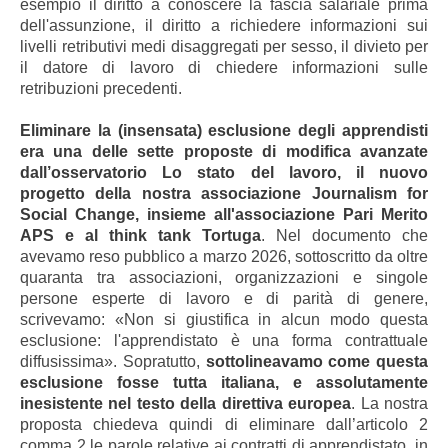
esempio il diritto a conoscere la fascia salariale prima
dell'assunzione, il diritto a richiedere informazioni sui
livelli retributivi medi disaggregati per sesso, il divieto per
il datore di lavoro di chiedere informazioni sulle
retribuzioni precedenti.
Eliminare la (insensata) esclusione degli apprendisti
era una delle sette proposte di modifica avanzate
dall’osservatorio Lo stato del lavoro, il nuovo
progetto della nostra associazione Journalism for
Social Change, insieme all'associazione Pari Merito
APS e al think tank Tortuga
. Nel documento che
avevamo reso pubblico a marzo 2026, sottoscritto da oltre
quaranta tra associazioni, organizzazioni e singole
persone esperte di lavoro e di parità di genere,
scrivevamo: «Non si giustifica in alcun modo questa
esclusione: l'apprendistato è una forma contrattuale
diffusissima». Sopratutto,
sottolineavamo come questa
esclusione fosse tutta italiana, e assolutamente
inesistente nel testo della direttiva europea
. La nostra
proposta chiedeva quindi di eliminare dall’articolo 2
comma 2 le parole relative ai contratti di apprendistato, in