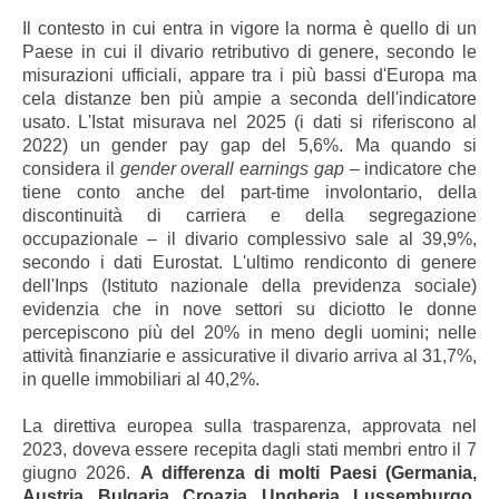
Il contesto in cui entra in vigore la norma è quello di un
Paese in cui il divario retributivo di genere, secondo le
misurazioni ufficiali, appare tra i più bassi d'Europa ma
cela distanze ben più ampie a seconda dell'indicatore
usato. L'Istat misurava nel 2025 (i dati si riferiscono al
2022) un gender pay gap del 5,6%. Ma quando si
considera il
gender overall earnings gap
– indicatore che
tiene conto anche del part-time involontario, della
discontinuità di carriera e della segregazione
occupazionale – il divario complessivo sale al 39,9%,
secondo i dati Eurostat. L'ultimo rendiconto di genere
dell'Inps (Istituto nazionale della previdenza sociale)
evidenzia che in nove settori su diciotto le donne
percepiscono più del 20% in meno degli uomini; nelle
attività finanziarie e assicurative il divario arriva al 31,7%,
in quelle immobiliari al 40,2%.
La direttiva europea sulla trasparenza, approvata nel
2023, doveva essere recepita dagli stati membri entro il 7
giugno 2026.
A differenza di molti Paesi (Germania,
Austria, Bulgaria, Croazia, Ungheria, Lussemburgo,