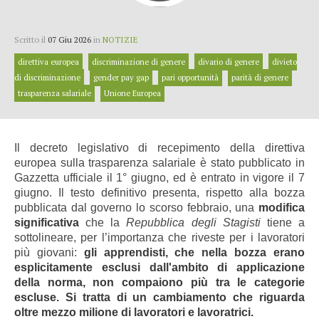
Scritto il
07 Giu 2026
in
NOTIZIE
direttiva europea
discriminazione di genere
divario di genere
divieto
di discriminazione
gender pay gap
pari opportunità
parità di genere
trasparenza salariale
Unione Europea
Il decreto legislativo di recepimento della direttiva
europea sulla trasparenza salariale è stato pubblicato in
Gazzetta ufficiale il 1° giugno, ed è entrato in vigore il 7
giugno. Il testo definitivo presenta, rispetto alla bozza
pubblicata dal governo lo scorso febbraio, una
modifica
significativa
che la
Repubblica degli Stagisti
tiene a
sottolineare, per l’importanza che riveste per i lavoratori
più giovani:
gli apprendisti, che nella bozza erano
esplicitamente esclusi dall'ambito di applicazione
della norma, non compaiono più tra le categorie
escluse. Si tratta di un cambiamento che riguarda
oltre mezzo milione di lavoratori e lavoratrici.