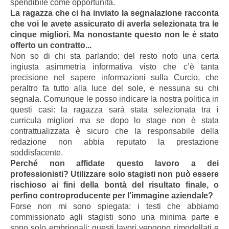
spendibile come opportunità.
La ragazza che ci ha inviato la segnalazione racconta
che voi le avete assicurato di averla selezionata tra le
cinque migliori. Ma nonostante questo non le è stato
offerto un contratto...
Non so di chi sta parlando; del resto noto una certa
ingiusta asimmetria informativa visto che c’è tanta
precisione nel sapere informazioni sulla Curcio, che
peraltro fa tutto alla luce del sole, e nessuna su chi
segnala. Comunque le posso indicare la nostra politica in
questi casi: la ragazza sarà stata selezionata tra i
curricula migliori ma se dopo lo stage non è stata
contrattualizzata è sicuro che la responsabile della
redazione non abbia reputato la prestazione
soddisfacente.
Perché non affidate questo lavoro a dei
professionisti? Utilizzare solo stagisti non può essere
rischioso ai fini della bontà del risultato finale, o
perfino controproducente per l'immagine aziendale?
Forse non mi sono spiegata: i testi che abbiamo
commissionato agli stagisti sono una minima parte e
sono solo embrionali; questi lavori vengono rimodellati e