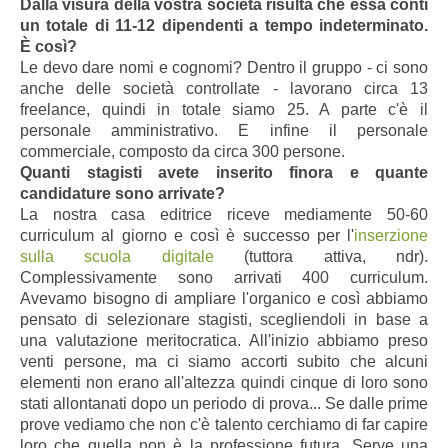
Dalla visura della vostra società risulta che essa conti
un totale di 11-12 dipendenti a tempo indeterminato.
È così?
Le devo dare nomi e cognomi? Dentro il gruppo - ci sono
anche delle società controllate - lavorano circa 13
freelance, quindi in totale siamo 25. A parte c'è il
personale amministrativo. E infine il personale
commerciale, composto da circa 300 persone.
Quanti stagisti avete inserito finora e quante
candidature sono arrivate?
La nostra casa editrice riceve mediamente 50-60
curriculum al giorno e così è successo per l'
inserzione
sulla scuola digitale
(tuttora attiva, ndr).
Complessivamente sono arrivati 400 curriculum.
Avevamo bisogno di ampliare l'organico e così abbiamo
pensato di selezionare stagisti, scegliendoli in base a
una valutazione meritocratica. All'inizio abbiamo preso
venti persone, ma ci siamo accorti subito che alcuni
elementi non erano all'altezza quindi cinque di loro sono
stati allontanati dopo un periodo di prova... Se dalle prime
prove vediamo che non c'è talento cerchiamo di far capire
loro che quella non è la professione futura. Serve una