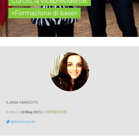
Curcio, la vicepresidente:
«Formazione di base»
ILARIA MARIOTTI
Scritto il
10 Mag 2013
in
INTERVISTE
@ilariamariotti