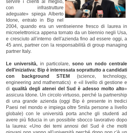
servire i clienti al meglio,
con infrastrutture
adeguate» spiega Alberto
Idone, entrato in Bip nel
2004, quando era un ventiseienne fresco di laurea in
microelettronica appena tornato da un biennio negli Usa,
e cresciuto all'interno dell'azienda fino ad essere oggi, a
45 anni, partner con la responsabilità di group managing
partner Italy.
Le università,
in particolare,
sono un nodo centrale
dell'iniziativa: Bip è interessata soprattutto a candidati
con background STEM
(science, technology,
engineering and mathematics) e «il livello di gestione e
di
qualità degli atenei del Sud è adesso molto alto
»
assicura Idone. Un circolo virtuoso, perché la partnership
di una grande azienda (oggi Bip è presente in tredici
Paesi nel mondo e impiega oltre 5mila persone a livello
globale) con le università porta anche gli studenti ad
avere più fiducia in un possibile sbocco lavorativo dopo
la laurea: «Uno dei temi annosi del Sud è che molti
giovani non vanno all'università perché dopo non c'è un