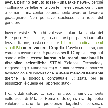
aveva perfino temuto fosse «una fake news»
, perché
«collimava perfettamente con le mie esigenze: continuare
a formarmi, ma contemporaneamente avere un lavoro e
guadagnare. Non pensavo esistesse una roba del
genere».
Invece esiste. Per chi volesse tentare la strada del
Enterprise Architecture, e candidarsi per partecipare alla
terza edizione, basta compilare
il form di candidatura sul
sito di Bip
entro venerdì 10 aprile.
L'avvio del corso, con
correlata assunzione, è previsto per il 17 aprile. I requisiti
sono quello di essere
laureati o laureandi magistrali in
discipline scientifiche STEM
(Science, Technology,
Engineering & Mathematics) o in altri percorsi a indirizzo
tecnologico e di innovazione, e
avere meno di trent’anni
(perché la tipologia contrattuale utilizzata per le
assunzioni è quella dell'apprendistato).
I candidati selezionati saranno assunti principalmente
nelle sedi di Milano, Roma e Bologna; ma Bip potrà
valutare anche le preferenze logistiche personali,