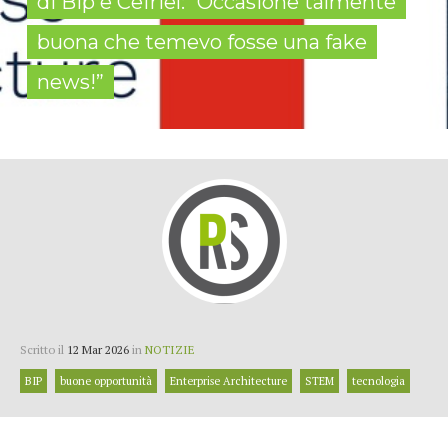
di Bip e Cefriel: “Occasione talmente
buona che temevo fosse una fake
news!”
Scritto il
12 Mar 2026
in
NOTIZIE
BIP
buone opportunità
Enterprise Architecture
STEM
tecnologia