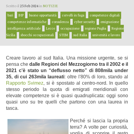
Scritto il
23 Feb 2024
in
NOTIZIE
bari
BIP
buone opportunità
cervelli in fuga
competenze digitali
competenze informatiche
consulenza
cyber security
emigrazione
intelligenza artificiale
Lecce
occupazione
regione Puglia
Regione
Sicilia
sbocchi occupazionali
STEM
sud Italia
università e lavoro
Creare lavoro al sud Italia. Una missione urgente, se si
pensa che
dalle Regioni del Mezzogiorno tra il 2002 e il
2021 c'è stato un “deflusso netto” di 808mila under
35, di cui 263mila laureati
: oltre l'80% di loro, stando al
Rapporto Svimez
, si è spostato al centro-nord. In quello
stesso periodo la quota di emigrati meridionali con
elevate competenze si è quasi quadruplicata: oggi sono
quasi uno su tre quelli che partono con una laurea in
tasca.
Perché si lascia la propria
terra? A volte per curiosità,
voglia di scoprire il resto