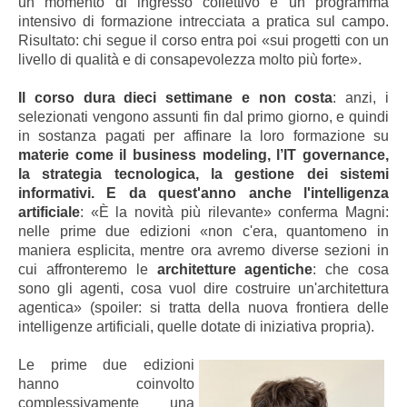
un momento di ingresso collettivo e un programma
intensivo di formazione intrecciata a pratica sul campo.
Risultato: chi segue il corso entra poi «sui progetti con un
livello di qualità e di consapevolezza molto più forte».
Il corso dura dieci settimane e non costa
: anzi, i
selezionati vengono assunti fin dal primo giorno, e quindi
in sostanza pagati per affinare la loro formazione su
materie come il business modeling, l’IT governance,
la strategia tecnologica, la gestione dei sistemi
informativi. E da quest'anno anche l'intelligenza
artificiale
: «È la novità più rilevante» conferma Magni:
nelle prime due edizioni «non c'era, quantomeno in
maniera esplicita, mentre ora avremo diverse sezioni in
cui affronteremo le
architetture agentiche
: che cosa
sono gli agenti, cosa vuol dire costruire un'architettura
agentica» (spoiler: si tratta della nuova frontiera delle
intelligenze artificiali, quelle dotate di iniziativa propria).
Le prime due edizioni
hanno coinvolto
complessivamente una