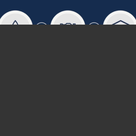
Mestieri del futuro, Bip e Cefriel
formano dieci Enterprise Architect: e
anziché pagare per il corso, si viene