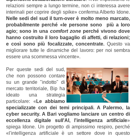
relazioni sempre a lungo termine, non ci interessa avere
interinali per coprire degli spike» conferma Alberto Idone.
Nelle sedi del sud il turn-over è molto meno marcato,
probabilmente perché «le persone sono più a loro
agio; sono in una
comfort zone
perché vivono dove
hanno costruito il loro bagaglio di affetti, di relazioni;
e così sono più focalizzate, concentrate.
Questo va
migliorare tutte le dinamiche del lavoro: per noi sembra
essere una scommessa vincente».
Per queste sedi del sud,
che non possono contare
su un grande "indotto" di
mercato territoriale, Bip ha
ideato una strategia
particolare: «
Le abbiamo
specializzate con dei temi principali. A Palermo, la
cyber security. A Bari vogliamo lanciare un centro di
eccellenza digitale sull'AI, l'intelligenza artificiale
»
spiega Idone. Un progetto di ampissimo respiro, perché
«l'intelligenza artificiale è un settore dove in questo