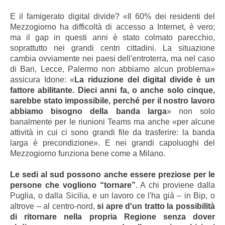
E il famigerato digital divide? «Il 60% dei residenti del
Mezzogiorno ha difficoltà di accesso a Internet, è vero;
ma il gap in questi anni è stato colmato parecchio,
soprattutto nei grandi centri cittadini. La situazione
cambia ovviamente nei paesi dell'entroterra, ma nel caso
di Bari, Lecce, Palermo non abbiamo alcun problema»
assicura Idone: «
La riduzione del digital divide è un
fattore abilitante. Dieci anni fa, o anche solo cinque,
sarebbe stato impossibile, perché per il nostro lavoro
abbiamo bisogno della banda larga
» non solo
banalmente per le riunioni Teams ma anche «per alcune
attività in cui ci sono grandi file da trasferire: la banda
larga è precondizione». E nei grandi capoluoghi del
Mezzogiorno funziona bene come a Milano.
Le sedi al sud possono anche essere preziose per le
persone che vogliono “tornare”
. A chi proviene dalla
Puglia, o dalla Sicilia, e un lavoro ce l'ha già – in Bip, o
altrove – al centro-nord,
si apre d'un tratto la possibilità
di ritornare nella propria Regione senza dover