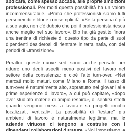
abdicare, come spesso accade, alle proprie ambizioni
professionali
. Per molti questa possibilità ha un valore
incommensurabile. «Prima che professionisti siamo tutti
persone» dice Idone con semplicità: «Se la persona è più
a suo agio, non c'è dubbio che poi il professionista riesca
anche meglio nel suo lavoro
».
Bip ha già gestito finora
una trentina di richieste di questo tipo da parte di suoi
dipendenti desiderosi di rientrare in terra natìa, con dei
periodi di
«transizione
»
.
Peraltro, queste nuove sedi sono anche pensate per
ridurre uno degli aspetti meno positivi del lavoro nel
settore della consulenza: e cioè l'alto turn-over. «Nei
mercati molto maturi, come Milano e Roma, il tasso di
turn-over è naturalmente alto, soprattutto nei giovani alle
prime esperienze di lavoro», a cui può capitare, «dopo
aver studiato materie di ampio respiro», di sentirsi stretti
quando vengono messi a lavorare su progetti «molto
focalizzati, verticali». La possibilità di “testare” più
ambienti di lavoro è naturalmente legittima, ma
le
aziende virtuose ci tengono a costruire con i
dipendenti collaborazioni durature
. «Noi impostiamo le