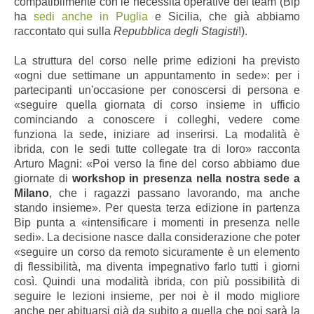
compatibilmente con le necessità operative dei team (Bip
ha
sedi anche in Puglia
e Sicilia, che già abbiamo
raccontato qui sulla
Repubblica degli Stagisti
!).
La struttura del corso nelle prime edizioni ha previsto
«ogni due settimane un appuntamento in sede»: per i
partecipanti un'occasione per conoscersi di persona e
«seguire quella giornata di corso insieme in ufficio
cominciando a conoscere i colleghi, vedere come
funziona la sede, iniziare ad inserirsi. La modalità è
ibrida, con le sedi tutte collegate tra di loro» racconta
Arturo Magni: «Poi verso la fine del corso abbiamo due
giornate di
workshop in presenza nella nostra sede a
Milano
, che i ragazzi passano lavorando, ma anche
stando insieme». Per questa terza edizione in partenza
Bip punta a «intensificare i momenti in presenza nelle
sedi». La decisione nasce dalla considerazione che poter
«seguire un corso da remoto sicuramente è un elemento
di flessibilità, ma diventa impegnativo farlo tutti i giorni
così. Quindi una modalità ibrida, con più possibilità di
seguire le lezioni insieme, per noi è il modo migliore
anche per abituarsi già da subito a quella che poi sarà la