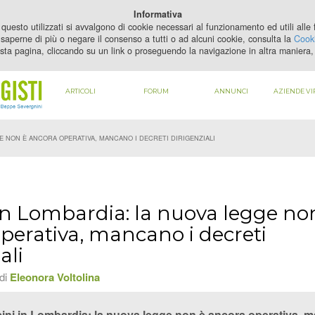
PER VEDERE QUESTO CONTENUTO DEVI
ABILITARE I COOKIE
Informativa
questo utilizzati si avvalgono di cookie necessari al funzionamento ed utili alle fi
saperne di più o negare il consenso a tutti o ad alcuni cookie, consulta la
Cooki
sta pagina, cliccando su un link o proseguendo la navigazione in altra maniera, 
ARTICOLI
FORUM
ANNUNCI
AZIENDE VI
E NON È ANCORA OPERATIVA, MANCANO I DECRETI DIRIGENZIALI
 in Lombardia: la nuova legge no
perativa, mancano i decreti
ali
 di
Eleonora Voltolina
cini in Lombardia: la nuova legge non è ancora operativa, ma