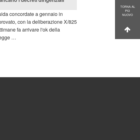
TORNA AL
PIÙ
guida concordate a gennaio in
NUOVO
pprovato, con la deliberazione X/825
ttimane fa arrivare l'ok della
 legge …