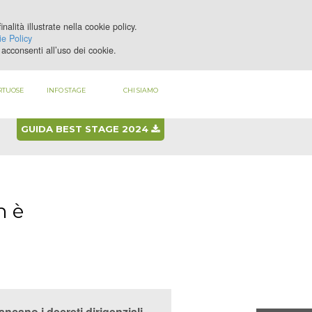
nalità illustrate nella cookie policy.
LOGIN
REGISTRATI
e Policy
acconsenti all’uso dei cookie.
RTUOSE
INFO STAGE
CHI SIAMO
GUIDA BEST STAGE 2024
n è
ncano i decreti dirigenziali