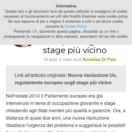
Best Stage
Informativa
2024
Questo sito o gli strumenti terzi da questo utilizzati si avvalgono di cookie
necessari al funzionamento ed utili alle finalità illustrate nella cookie policy.
Se vuoi saperne di più o negare il consenso a tutti o ad alcuni cookie,
Nuova risoluzione
consulta la
Cookie Policy
Ue, regolamento
Premendo
OK
, scorrendo questa pagina, cliccando su un link o
proseguendo la navigazione in altra maniera, acconsenti all’uso dei cookie.
europeo sugli
stage più vicino
14 anni, 2 mesi fa di
Annalisa Di Palo
Link all'articolo originale:
Nuova risoluzione Ue,
regolamento europeo sugli stage più vicino
Nell'estate 2010 il Parlamento europeo era già
intervenuto in tema di occupazione giovanile e stage
chiedendo agli Stati membri più qualità e garanzie. Ora, a
distanza di quasi due anni, una nuova risoluzione
ribadisce l'urgenza del problema e suggerisce le possibili