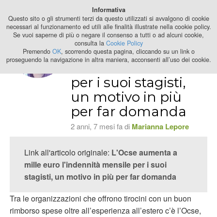
Best Stage
Informativa
2024
Questo sito o gli strumenti terzi da questo utilizzati si avvalgono di cookie
necessari al funzionamento ed utili alle finalità illustrate nella cookie policy.
Se vuoi saperne di più o negare il consenso a tutti o ad alcuni cookie,
L'Ocse aumenta a
consulta la
Cookie Policy
mille euro
Premendo
OK
, scorrendo questa pagina, cliccando su un link o
proseguendo la navigazione in altra maniera, acconsenti all’uso dei cookie.
l'indennità mensile
per i suoi stagisti,
un motivo in più
per far domanda
2 anni, 7 mesi fa di
Marianna Lepore
Link all'articolo originale:
L'Ocse aumenta a
mille euro l'indennità mensile per i suoi
stagisti, un motivo in più per far domanda
Tra le organizzazioni che offrono tirocini con un buon
rimborso spese oltre all’esperienza all’estero c’è l’Ocse,